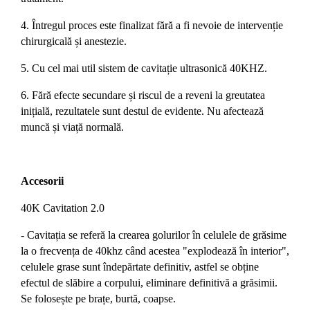
4. Întregul proces este finalizat fără a fi nevoie de intervenție
chirurgicală și anestezie.
5. Cu cel mai util sistem de cavitație ultrasonică 40KHZ.
6. Fără efecte secundare și riscul de a reveni la greutatea
inițială, rezultatele sunt destul de evidente. Nu afectează
muncă și viață normală.
Accesorii
40K Cavitation 2.0
- Cavitația se referă la crearea golurilor în celulele de grăsime
la o frecvența de 40khz când acestea "explodează în interior",
celulele grase sunt îndepărtate definitiv, astfel se obține
efectul de slăbire a corpului, eliminare definitivă a grăsimii.
Se folosește pe brațe, burtă, coapse.