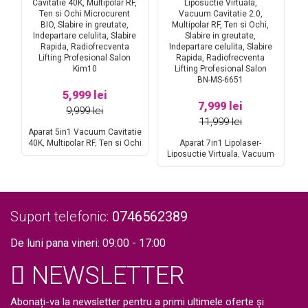
5,999 lei
7,999 lei
9,999 lei
11,999 lei
A
ng
Aparat 5in1 Vacuum Cavitatie
Va
40K, Multipolar RF, Ten si Ochi
Aparat 7in1 Lipolaser-
Sa
Microcurent BIO, Slabire in
Liposuctie Virtuala, Vacuum
gr
greutate, Indepartare celulita,
Cavitatie 2.0, Multipolar RF, Ten
Slabire Rapida, Radiofrecventa
si Ochi, Slabire in greutate,
Lifting Profesional Salon Kim10
Indepartare celulita, Slabire
Rapida, Radiofrecventa Lifting
Profesional Salon BN-MS-6651
Suport telefonic:
0746562389
De luni pana vineri: 09:00 - 17:00
NEWSLETTER
Abonați-va la newsletter pentru a primi ultimele oferte și