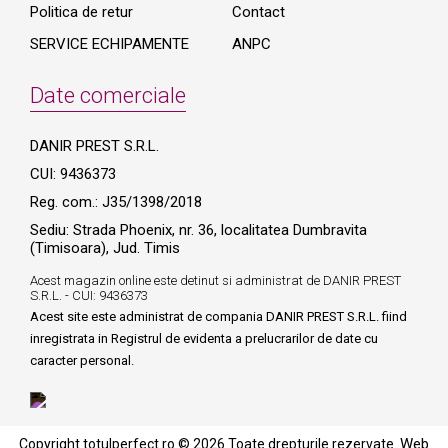
Politica de retur
Contact
SERVICE ECHIPAMENTE
ANPC
Date comerciale
DANIR PREST S.R.L.
CUI: 9436373
Reg. com.: J35/1398/2018
Sediu: Strada Phoenix, nr. 36, localitatea Dumbravita
(Timisoara), Jud. Timis
Acest magazin online este detinut si administrat de DANIR PREST
S.R.L. - CUI: 9436373
Acest site este administrat de compania DANIR PREST S.R.L. fiind
inregistrata in Registrul de evidenta a prelucrarilor de date cu
caracter personal.
Web
Copyright totulperfect.ro © 2026 Toate drepturile rezervate.