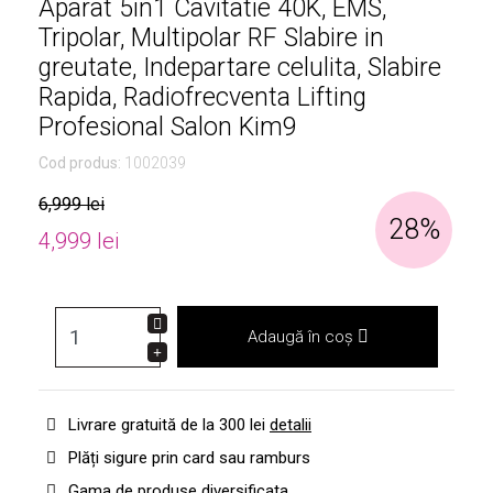
Aparat 5in1 Cavitatie 40K, EMS,
Tripolar, Multipolar RF Slabire in
greutate, Indepartare celulita, Slabire
Rapida, Radiofrecventa Lifting
Profesional Salon Kim9
Cod produs:
1002039
6,999 lei
28%
4,999 lei
Adaugă în coș
Livrare gratuită de la 300 lei
detalii
Plăți sigure prin card sau ramburs
Gama de produse diversificata