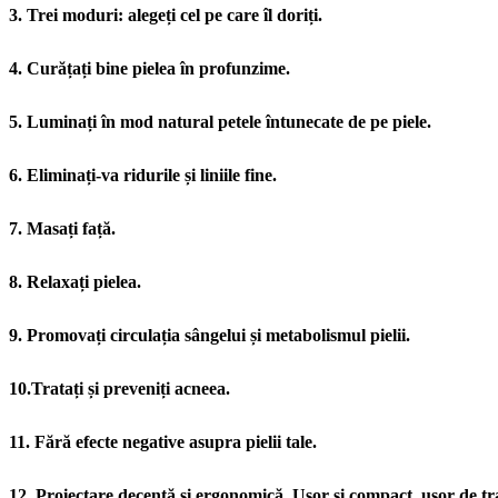
3. Trei moduri: alegeți cel pe care îl doriți.
4. Curățați bine pielea în profunzime.
5. Luminați în mod natural petele întunecate de pe piele.
6. Eliminați-va ridurile și liniile fine.
7. Masați față.
8. Relaxați pielea.
9. Promovați circulația sângelui și metabolismul pielii.
10.Tratați și preveniți acneea.
11. Fără efecte negative asupra pielii tale.
12. Proiectare decentă și ergonomică. Ușor și compact, ușor de tr