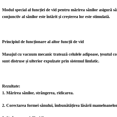
Modul special al funcției de vid pentru mărirea sânilor asigură sân
conjunctiv al sânilor este întărit și creșterea lor este stimulată.
Principiul de funcționare al altor funcții de vid
Masajul cu vacuum mecanic tratează celulele adipoase, țesutul conju
sunt distruse și ulterior expulzate prin sistemul limfatic.
Rezultate:
1. Mărirea sânilor, strângerea, ridicarea.
2. Corectarea formei sânului, îmbunătățirea lăsării mameloanelor