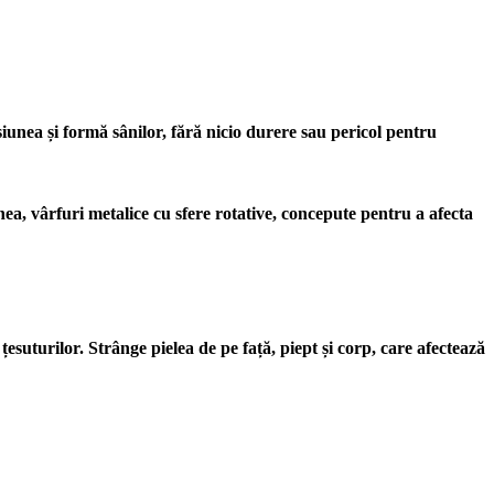
unea și formă sânilor, fără nicio durere sau pericol pentru
nea, vârfuri metalice cu sfere rotative, concepute pentru a afecta
 țesuturilor. Strânge pielea de pe față, piept și corp, care afectează