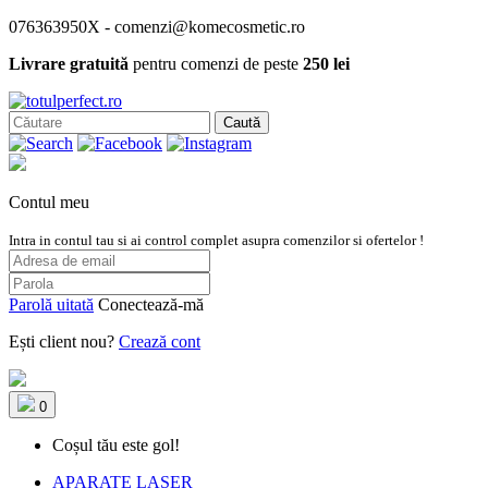
076363950X - comenzi@komecosmetic.ro
Livrare gratuită
pentru comenzi de peste
250 lei
Caută
Contul meu
Intra in contul tau si ai control complet asupra comenzilor si ofertelor !
Parolă uitată
Conectează-mă
Ești client nou?
Crează cont
0
Coșul tău este gol!
APARATE LASER