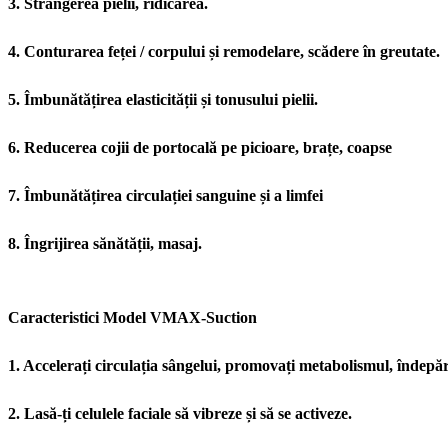
3. Strângerea pielii, ridicarea.
4. Conturarea feței / corpului și remodelare, scădere în greutate.
5. Îmbunătățirea elasticității și tonusului pielii.
6. Reducerea cojii de portocală pe picioare, brațe, coapse
7. Îmbunătățirea circulației sanguine și a limfei
8. Îngrijirea sănătății, masaj.
Caracteristici Model VMAX-Suction
1. Accelerați circulația sângelui, promovați metabolismul, îndepărt
2. Lasă-ți celulele faciale să vibreze și să se activeze.