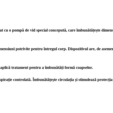
at cu o pompă de vid special concepută, care îmbunătățește dimensi
imensiuni potrivite pentru întregul corp. Dispozitivul are, de aseme
a aplică tratament pentru a îmbunătăți formă coapselor.
aspirație controlată. Îmbunătățește circulația și stimulează protecția