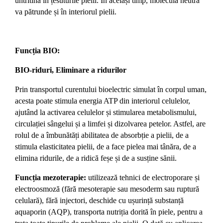
untritina în țesuturile pielii. În același timp, moleculă neutră
va pătrunde și în interiorul pielii.
Funcția BIO:
BIO-riduri, Eliminare a ridurilor
Prin transportul curentului bioelectric simulat în corpul uman,
acesta poate stimula energia ATP din interiorul celulelor,
ajutând la activarea celulelor și stimularea metabolismului,
circulației sângelui și a limfei și dizolvarea petelor. Astfel, are
rolul de a îmbunătăți abilitatea de absorbție a pielii, de a
stimula elasticitatea pielii, de a face pielea mai tânăra, de a
elimina ridurile, de a ridică feșe și de a susține sănii.
Funcția mezoterapie:
utilizează tehnici de electroporare și
electroosmoză (fără mesoterapie sau mesoderm sau ruptură
celulară), fără injectori, deschide cu ușurință substanță
aquaporin (AQP), transporta nutriția dorită în piele, pentru a