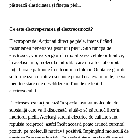
păstrează elasticitatea și finețea pielii.
Ce este electroporarea și electroosmoză?
Electroporatie: Acționați direct pe piele, intensificând
instantaneu penetrarea țesutului pielii. Sub funcția de
electrosoc, vor există găuri în mobilizarea celulelor lipidice,
în același timp, moleculă hidrofilă care nu a fost absorbită
inițial poate pătrunde în interiorul celulelor. Odată ce găurile
se formează, cu câteva secunde până la câteva minute, se va
menține starea de deschidere în funcție de lentul
electrosocului.
Electrosozoza: acționează în special asupra moleculei de
substanță care va fi dispersată, ajută-o să pătrundă liber în
interiorul pielii. Aceleași sarcini electrice de calitate sunt
repulsia reciprocă, astfel încât această poate aruncă curentul
pozitiv pe moleculă nutritivă pozitivă, împingând moleculă de