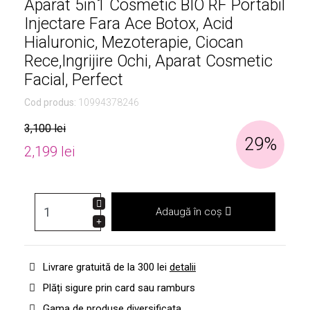
Aparat 5in1 Cosmetic BIO RF Portabil
Injectare Fara Ace Botox, Acid
Hialuronic, Mezoterapie, Ciocan
Rece,Ingrijire Ochi, Aparat Cosmetic
Facial, Perfect
Cod produs:
10994378246
3,100 lei
29%
2,199 lei
Adaugă în coș
Livrare gratuită de la 300 lei
detalii
Plăți sigure prin card sau ramburs
Gama de produse diversificata