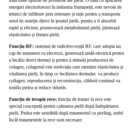
trata toate tipurile de probleme ale pielii. O dată cu aplicarea
energiei electroforezei în industria frumuseții, este nevoie de
tehnici de infiltrare prin orientare și rație pentru a transporta
serul de nutriție direct în țesutul pielii, pentru a fi absorbit
rapid și eficient, promovează metabolismul pielii, păstrează
elasticitatea și finețea pielii.
Funcția RF:
sistemul de radiofrecvență RF, care adopta un
cap de tratament cu electrozi, generează undă electrică pentru
a încălzi direct dermul și pentru a stimula producerea de
colagen, colagenul este motivația care menține elasticitatea și
vitalitatea pielii, în timp ce încălzirea dermului va produce
collagen, reproducerea și reconstrucția, căldură continuă va
tonifia pielea și reduce ridurile.
Funcția de terapie rece:
funcția de tratare la rece este
special concepută pentru calmarea pielii după îndepărtarea
pielii. Pielea este sensibilă după tratamentul cu peeling, astfel
încât tratamentele la rece sunt necesare.