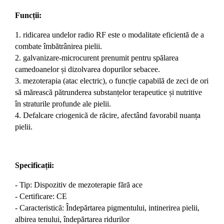
Funcții:
1. ridicarea undelor radio RF este o modalitate eficientă de a
combate îmbătrânirea pielii.
2. galvanizare-microcurent prenumit pentru spălarea
camedoanelor și dizolvarea dopurilor sebacee.
3. mezoterapia (atac electric), o funcție capabilă de zeci de ori
să mărească pătrunderea substanțelor terapeutice și nutritive
în straturile profunde ale pielii.
4. Defalcare criogenică de răcire, afectând favorabil nuanța
pielii.
Specificații:
- Tip: Dispozitiv de mezoterapie fără ace
- Certificare: CE
- Caracteristică: Îndepărtarea pigmentului, intinerirea pielii,
albirea tenului, îndepărtarea ridurilor