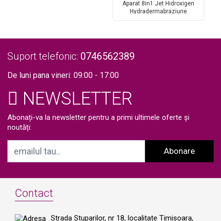
Slabire Rapida, Radiofrecventa
Aparat 8in1 Jet Hidroxigen
Co
Lifting Profesional Salon Kim9
Hydradermabraziune
Indepartare Puncte Negre,
Dermoabraziune, Curatare,
Hidratantare, Lifting Saloane,
Indepartarea Acneei,
Ultrasunete, RF + Aparat
Suport telefonic:
0746562389
Preparare Masti Fructe
De luni pana vineri: 09:00 - 17:00
NEWSLETTER
Abonați-va la newsletter pentru a primi ultimele oferte și
noutăți:
Abonare
Contact
Strada Stuparilor, nr 18, localitate Timisoara,