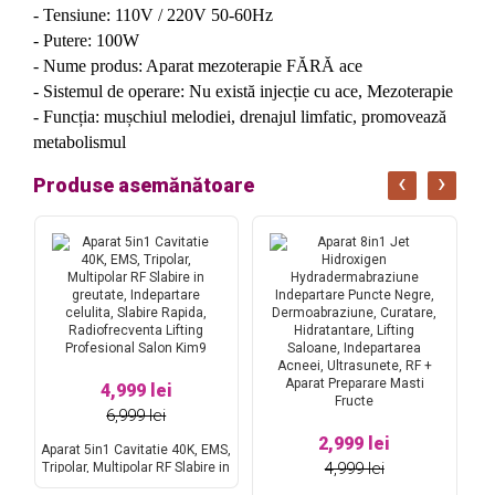
- Tensiune: 110V / 220V 50-60Hz
- Putere: 100W
- Nume produs: Aparat mezoterapie FĂRĂ ace
- Sistemul de operare: Nu există injecție cu ace, Mezoterapie
- Funcția: mușchiul melodiei, drenajul limfatic, promovează
metabolismul
‹
›
Produse asemănătoare
4,999 lei
6,999 lei
2,999 lei
Aparat 5in1 Cavitatie 40K, EMS,
4,999 lei
ng
Tripolar, Multipolar RF Slabire in
e
greutate, Indepartare celulita,
La