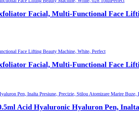
foliator Facial, Multi-Functional Face Lif
foliator Facial, Multi-Functional Face Lif
.5ml Acid Hyaluronic Hyaluron Pen, Inalta 