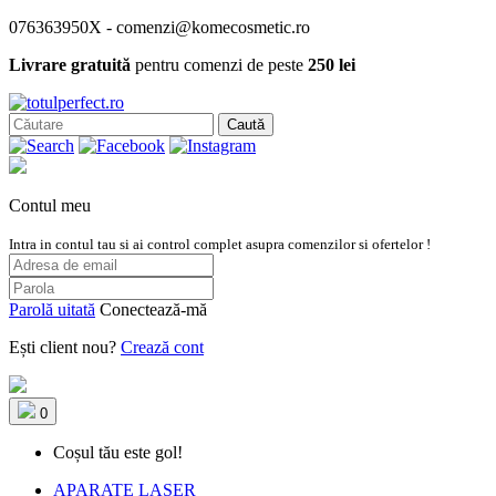
076363950X - comenzi@komecosmetic.ro
Livrare gratuită
pentru comenzi de peste
250 lei
Caută
Contul meu
Intra in contul tau si ai control complet asupra comenzilor si ofertelor !
Parolă uitată
Conectează-mă
Ești client nou?
Crează cont
0
Coșul tău este gol!
APARATE LASER