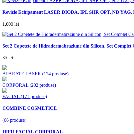
Revizie Echipament LASER DIODA, IPL SHR OPT, ND YAG, Revi
1,000 lei
Set 2 Capetete de Hidradermabraziune din Silicon, Set Comple
35 lei
APARATE LASER
(124 produse)
CORPORAL
(202 produse)
FACIAL
(171 produse)
COMBINE COSMETICE
(66 produse)
HIFU FACIAL CORPORAL