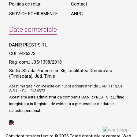
Politica de retur
Contact
SERVICE ECHIPAMENTE
ANPC
Date comerciale
DANIR PREST S.R.L.
CUI: 9436373
Reg. com.: J35/1398/2018
Sediu: Strada Phoenix, nr. 36, localitatea Dumbravita
(Timisoara), Jud. Timis
Acest magazin online este detinut si administrat de DANIR PREST
S.R.L. - CUI: 9436373
Acest site este administrat de compania DANIR PREST S.R.L. fiind
inregistrata in Registrul de evidenta a prelucrarilor de date cu
caracter personal.
Web
Copyright totulperfect.ro © 2026 Toate drepturile rezervate.