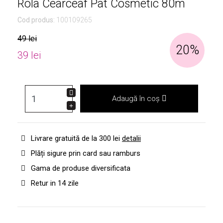
Rola Cearceaf Pat Cosmetic 80m
Cod produs:
100109265
49 lei
20%
39 lei
Adaugă în coș
Livrare gratuită de la 300 lei
detalii
Plăți sigure prin card sau ramburs
Gama de produse diversificata
Retur in 14 zile