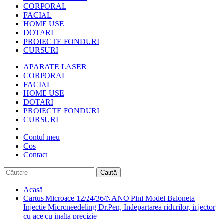
CORPORAL
FACIAL
HOME USE
DOTARI
PROIECTE FONDURI
CURSURI
APARATE LASER
CORPORAL
FACIAL
HOME USE
DOTARI
PROIECTE FONDURI
CURSURI
Contul meu
Cos
Contact
Caută
Acasă
Cartus Microace 12/24/36/NANO Pini Model Baioneta
Injectie Microneedeling Dr.Pen, Indepartarea ridurilor, injector
cu ace cu inalta precizie