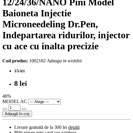
12/24/36/NANO Pini Model
Baioneta Injectie
Microneedeling Dr.Pen,
Indepartarea ridurilor, injector
cu ace cu inalta precizie
Cod produs:
1002182
Adauga in wishlist
15 lei
8 lei
46%
MODEL AC
Adaugă în coș
Livrare gratuită de la 300 lei
detalii
Plăți sigure prin card sau ramburs