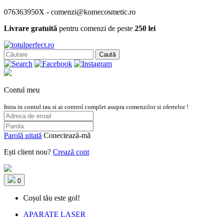
076363950X - comenzi@komecosmetic.ro
Livrare gratuită
pentru comenzi de peste
250 lei
Caută
Contul meu
Intra in contul tau si ai control complet asupra comenzilor si ofertelor !
Parolă uitată
Conectează-mă
Ești client nou?
Crează cont
0
Coșul tău este gol!
APARATE LASER