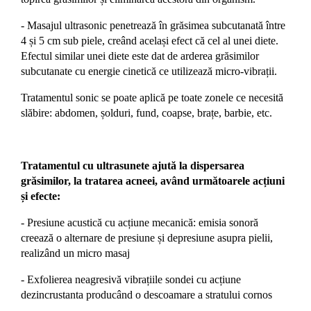
- Masajul ultrasonic penetrează în grăsimea subcutanată între
4 și 5 cm sub piele, creând același efect că cel al unei diete.
Efectul similar unei diete este dat de arderea grăsimilor
subcutanate cu energie cinetică ce utilizează micro-vibrații.
Tratamentul sonic se poate aplică pe toate zonele ce necesită
slăbire: abdomen, șolduri, fund, coapse, brațe, barbie, etc.
Tratamentul cu ultrasunete ajută la dispersarea
grăsimilor, la tratarea acneei, având următoarele acțiuni
și efecte:
- Presiune acustică cu acțiune mecanică: emisia sonoră
creează o alternare de presiune și depresiune asupra pielii,
realizând un micro masaj
- Exfolierea neagresivă vibrațiile sondei cu acțiune
dezincrustanta producând o descoamare a stratului cornos