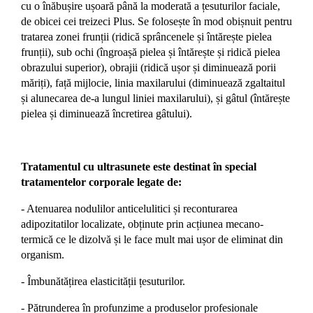
cu o înăbușire ușoară până la moderată a țesuturilor faciale,
de obicei cei treizeci Plus.
Se folosește în mod obișnuit pentru
tratarea zonei frunții (ridică sprâncenele și întărește pielea
frunții), sub ochi (îngroașă pielea și întărește și ridică pielea
obrazului superior), obrajii (ridică ușor și diminuează porii
măriți), față mijlocie, linia maxilarului (diminuează zgaltaitul
și alunecarea de-a lungul liniei maxilarului), și gâtul (întărește
pielea și diminuează încretirea gâtului).
Tratamentul cu ultrasunete este destinat în special
tratamentelor corporale legate de:
- Atenuarea nodulilor anticelulitici și reconturarea
adipozitatilor localizate, obținute prin acțiunea mecano-
termică ce le dizolvă și le face mult mai ușor de eliminat din
organism.
- Îmbunătățirea elasticității țesuturilor.
- Pătrunderea în profunzime a produselor profesionale