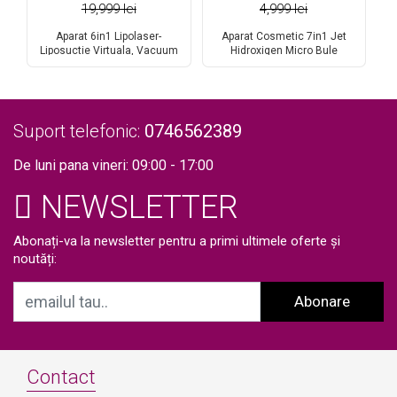
19,999 lei
4,999 lei
A
ce
Va
Aparat 6in1 Lipolaser-
Aparat Cosmetic 7in1 Jet
Sa
a,
Liposuctie Virtuala, Vacuum
Hidroxigen Micro Bule
gr
Cavitatie 2.0, Multipolar RF, Ten
Indepartare Puncte Negre,
S
si Ochi, Slabire in greutate,
Dermoabraziune, Curatare,
Indepartare celulita, Slabire
Hidratantare, Lifting Saloane,
Rapida, Radiofrecventa Lifting
Indepartarea Acneei,
Profesional Salon MS-54F1S
Ultrasunete, RF + Aparat
Suport telefonic:
0746562389
Preparare Masti Fructe
De luni pana vineri: 09:00 - 17:00
NEWSLETTER
Abonați-va la newsletter pentru a primi ultimele oferte și
noutăți:
Abonare
Contact