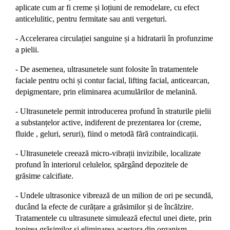
aplicate cum ar fi creme și loțiuni de remodelare, cu efect
anticelulitic, pentru fermitate sau anti vergeturi.
- Accelerarea circulației sanguine și a hidratarii în profunzime
a pielii.
- De asemenea, ultrasunetele sunt folosite în tratamentele
faciale pentru ochi și contur facial, lifting facial, anticearcan,
depigmentare, prin eliminarea acumulărilor de melanină.
- Ultrasunetele permit introducerea profund în straturile pielii
a substanțelor active, indiferent de prezentarea lor (creme,
fluide , geluri, seruri), fiind o metodă fără contraindicații.
- Ultrasunetele creează micro-vibrații invizibile, localizate
profund în interiorul celulelor, spărgând depozitele de
grăsime calcifiate.
- Undele ultrasonice vibrează de un milion de ori pe secundă,
ducând la efecte de curățare a grăsimilor și de încălzire.
Tratamentele cu ultrasunete simulează efectul unei diete, prin
topirea grăsimilor și eliminarea acestora din organism.