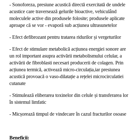
- Sonoforeza, presiune acustică directă exercitată de undele
acustice care traversează gelurile bioactive, vehiculând
moleculele active din produsele folosite; produsele aplicate
aproape că se vor - evaporă sub acțiunea ultrasunetelor
- Efect defibrozant pentru tratarea ridurilor și vergeturilor
- Efect de stimulare metabolică acțiunea energiei sonore are
un rol important asupra activării metabolismului celular, a
activării de fibroblasti necesari producerii de colagen. Prin
acțiunea termică, activează micro-circulația,iar presiunea
acustică provoacă o vaso-dilatație a rețelei microcirculatiei
cutanate
- Stimulează eliberarea toxinelor din celule și transferarea lor
în sistemul limfatic
- Micșorează timpul de vindecare în cazul fracturilor osoase
Beneficii: