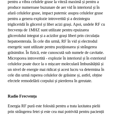
pentru a vibra celulele grase la viteză maximă și pentru a
produce numeroase buzunare de aer vid în interiorul și în
afară celulelor grase, impact puternic asupra celulelor grase
pentru a genera explozie introvertită și a dezintegra
trigliceridă în glicerol și liber acizi grași. Apoi, undele RF cu
frecvența de 1MHZ sunt utilizate pentru epuizarea
glicerolului integrat și a acizilor grași liberi prin circulația
hepatoenterala. În cele din urmă, RF în vid și electrodul
energetic sunt utilizate pentru poziționarea și strângerea
grăsimilor. În fizică, este cunoscută sub numele de cavitatie.
Microporea introvertită - explozie în interiorul și în exteriorul
celulelor poate duce la o mișcare moleculară îmbunătățită și
un nivel de energie mai ridicat și acest lucru va determina în
cele din urmă ruperea celulelor de grăsime și, astfel, obține
efectele remodelării corpului și pierderea în greutate.
Radio Frecvența
Energia RF pură este folosită pentru a trata laxitatea pielii
prin strângerea fetei și este cea mai potrivită pentru pacienții