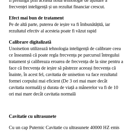
fi prelungit prin această nouă tehnologie de ajustare a
frecvenței inteligență și un rezultat financiar crescut.
Efect mai bun de tratament
Pe de altă parte, puterea de ieșire va fi îmbunătățită, iar
rezultatul efectiv al acesteia poate fi văzut rapid
Calibrare digitalizată
Unoisetion utilizează tehnologia inteligență de calibrare ceea
ce înseamnă că poate regla frecvența pe parcursul întregului
tratament și calibreaza eroarea de frecvența de la sine pentru a
face că frecvența de ieșire să păstreze aceeași frecvența că
înainte, în acest fel, cavitatia de unisetion va face rezultatul
formei corpului mai eficient (De 3 ori mai mare decât
cavitatia normală) și durata de viață a mânerelor va fi de 10
ori mai mare decât cavitatia normală
Cavitatie cu ultrasunete
Cu un cap Puternic Cavitatie cu ultrasunete 40000 HZ emis