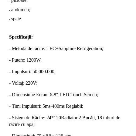
picioare;
-
abdomen;
-
spate.
-
Specificații:
- Metodă de răcire: TEC+Sapphire Refrigeration;
- Putere: 1200W
;
- Impulsuri: 50.000.000
;
- Voltaj: 220V
;
- Dimensiune Ecran: 6-8" LED Touch Screen
;
- Timi Impulsuri: 5ms-400ms Reglabil
;
- Sistem de Răcire: 24*120Radiator 2 Bucăți, 18 tuburi de
răcire cu apă
;
- Dimensiuni: 70 x 58 x 125 cm
;