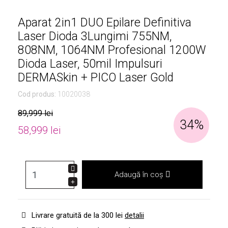
Aparat 2in1 DUO Epilare Definitiva
Laser Dioda 3Lungimi 755NM,
808NM, 1064NM Profesional 1200W
Dioda Laser, 50mil Impulsuri
DERMASkin + PICO Laser Gold
Cod produs:
10020038
89,999 lei
34%
58,999 lei
Adaugă în coș
Livrare gratuită de la 300 lei
detalii