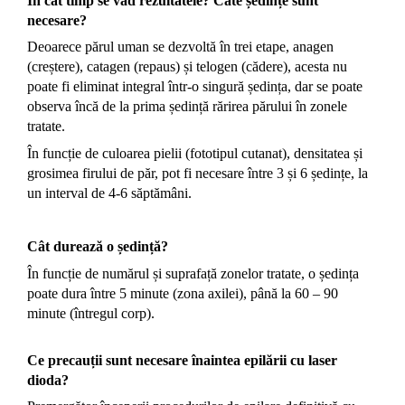
În cât timp se văd rezultatele? Câte ședințe sunt
necesare?
Deoarece părul uman se dezvoltă în trei etape, anagen
(creștere), catagen (repaus) și telogen (cădere), acesta nu
poate fi eliminat integral într-o singură ședința, dar se poate
observa încă de la prima ședință rărirea părului în zonele
tratate.
În funcție de culoarea pielii (fototipul cutanat), densitatea și
grosimea firului de păr, pot fi necesare între 3 și 6 ședințe, la
un interval de 4-6 săptămâni.
Cât durează o ședință?
În funcție de numărul și suprafață zonelor tratate, o ședința
poate dura între 5 minute (zona axilei), până la 60 – 90
minute (întregul corp).
Ce precauții sunt necesare înaintea epilării cu laser
dioda?