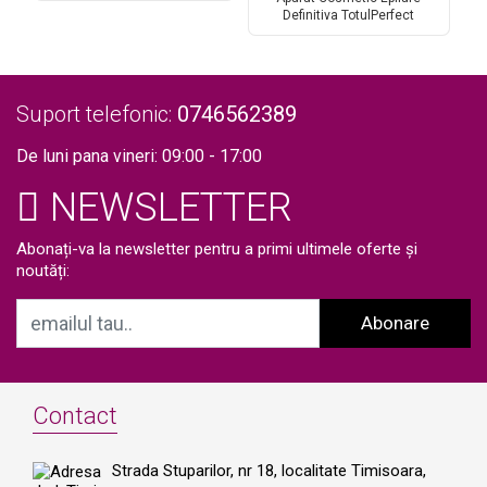
Epilare Laser Definitiva
Definitiva TotulPerfect
L
Profesionala Salon W-GZBE
Profesional 808nm Dioda
8
Laser, 20.000.000 Impulsuri,
5
Epilare Laser Definitiva
L
Profesionala Salon
S
TEC+Sapphire Refrigeration W-
Suport telefonic:
0746562389
HMT
De luni pana vineri: 09:00 - 17:00
NEWSLETTER
Abonați-va la newsletter pentru a primi ultimele oferte și
noutăți:
Abonare
Contact
Strada Stuparilor, nr 18, localitate Timisoara,