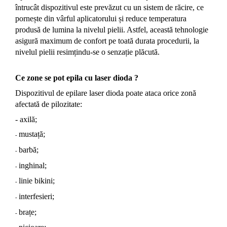
întrucât dispozitivul este prevăzut cu un sistem de răcire, ce
pornește din vârful aplicatorului și reduce temperatura
produsă de lumina la nivelul pielii. Astfel, această tehnologie
asigură maximum de confort pe toată durata procedurii, la
nivelul pielii resimțindu-se o senzație plăcută.
Ce zone se pot epila cu laser dioda ?
Dispozitivul de epilare laser dioda poate ataca orice zonă
afectată de pilozitate:
- axilă;
mustață;
-
barbă;
-
inghinal;
-
linie bikini;
-
interfesieri;
-
brațe;
-