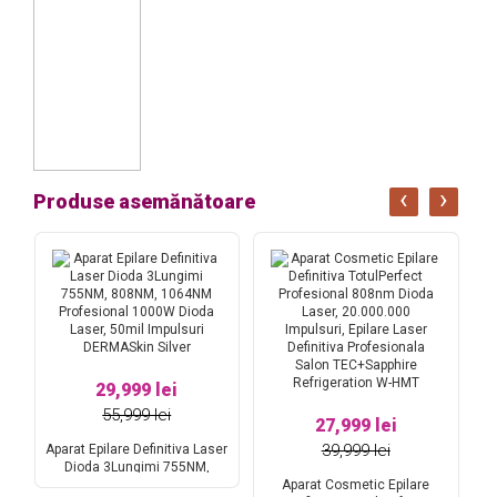
‹
›
Produse asemănătoare
29,999 lei
55,999 lei
27,999 lei
39,999 lei
Aparat Epilare Definitiva Laser
er
Dioda 3Lungimi 755NM,
808NM, 1064NM Profesional
Aparat Cosmetic Epilare
Ap