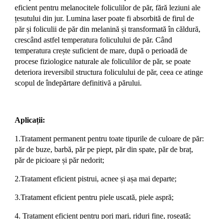
eficient pentru melanocitele foliculilor de păr, fără leziuni ale
țesutului din jur. Lumina laser poate fi absorbită de firul de
păr și foliculii de păr din melanină și transformată în căldură,
crescând astfel temperatura foliculului de păr. Când
temperatura crește suficient de mare, după o perioadă de
procese fiziologice naturale ale foliculilor de păr, se poate
deteriora ireversibil structura foliculului de păr, ceea ce atinge
scopul de îndepărtare definitivă a părului.
Aplicații:
1.Tratament permanent pentru toate tipurile de culoare de păr:
păr de buze, barbă, păr pe piept, păr din spate, păr de braț,
păr de picioare și păr nedorit;
2.Tratament eficient pistrui, acnee și așa mai departe
;
3.Tratament eficient pentru piele uscată, piele aspră
;
4. Tratament eficient pentru pori mari, riduri fine, roșeață
;