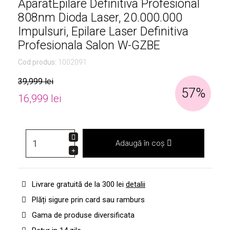
AparatEpilare Definitiva Profesional
808nm Dioda Laser, 20.000.000
Impulsuri, Epilare Laser Definitiva
Profesionala Salon W-GZBE
Cod produs:
1002091
39,999 lei
57%
16,999 lei
Adaugă în coș
Livrare gratuită de la 300 lei
detalii
Plăți sigure prin card sau ramburs
Gama de produse diversificata