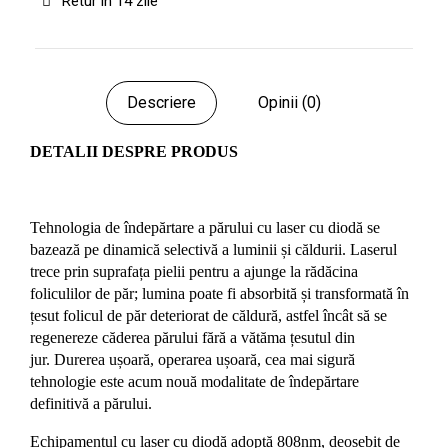
Retur in 14 zile
Descriere
Opinii (0)
DETALII DESPRE PRODUS
Tehnologia de îndepărtare a părului cu laser cu diodă se
bazează pe dinamică selectivă a luminii și căldurii. Laserul
trece prin suprafața pielii pentru a ajunge la rădăcina
foliculilor de păr; lumina poate fi absorbită și transformată în
țesut folicul de păr deteriorat de căldură, astfel încât să se
regenereze căderea părului fără a vătăma țesutul din
jur. Durerea ușoară, operarea ușoară, cea mai sigură
tehnologie este acum nouă modalitate de îndepărtare
definitivă a părului.
Echipamentul cu laser cu diodă adoptă 808nm, deosebit de