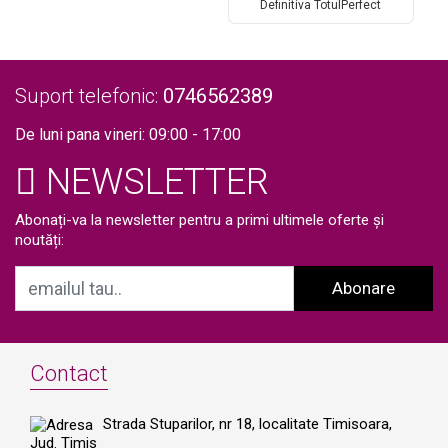
l
1000W Dioda Laser, 50mil
Definitiva TotulPerfect
L
Impulsuri DERMASkin Silver
Profesional 808nm Dioda
8
Laser, 20.000.000 Impulsuri,
5
Epilare Laser Definitiva
L
Profesionala Salon
S
TEC+Sapphire Refrigeration W-
Suport telefonic:
0746562389
HMT
De luni pana vineri: 09:00 - 17:00
NEWSLETTER
Abonați-va la newsletter pentru a primi ultimele oferte și
noutăți:
Abonare
Contact
Strada Stuparilor, nr 18, localitate Timisoara,
Jud. Timis