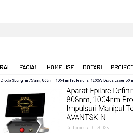
RAL
FACIAL
HOME USE
DOTARI
PROIEC
ser Dioda 3Lungimi 755nm, 808nm, 1064nm Profesional 1200W Dioda Laser, 50m
Aparat Epilare Defin
808nm, 1064nm Prof
Impulsuri Manipul T
AVANTSKIN
Cod produs:
10020038