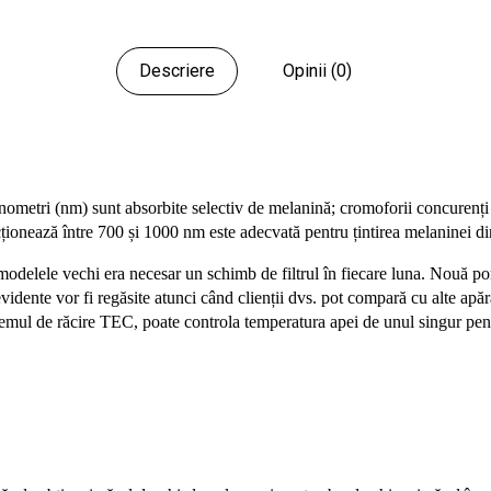
Descriere
Opinii (0)
ometri (nm) sunt absorbite selectiv de melanină; cromoforii concurenți
ionează între 700 și 1000 nm este adecvată pentru țintirea melaninei din
 modelele vechi era necesar un schimb de filtrul în fiecare luna.
Nouă pom
evidente vor fi regăsite atunci când clienții dvs. pot compară cu alte apă
temul de răcire TEC, poate controla temperatura apei de unul singur pe