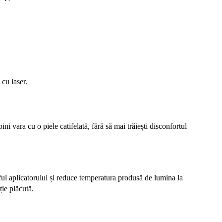
 cu laser.
ni vara cu o piele catifelată, fără să mai trăiești disconfortul
ârful aplicatorului și reduce temperatura produsă de lumina la
ție plăcută.