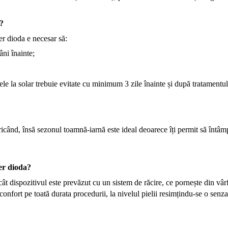
a?
er dioda e necesar să:
âni înainte;
ele la solar trebuie evitate cu minimum 3 zile înainte și după tratamentul
ricând, însă sezonul toamnă-iarnă este ideal deoarece îți permit să întâmpi
ser dioda?
rucât dispozitivul este prevăzut cu un sistem de răcire, ce pornește din v
onfort pe toată durata procedurii, la nivelul pielii resimțindu-se o senza