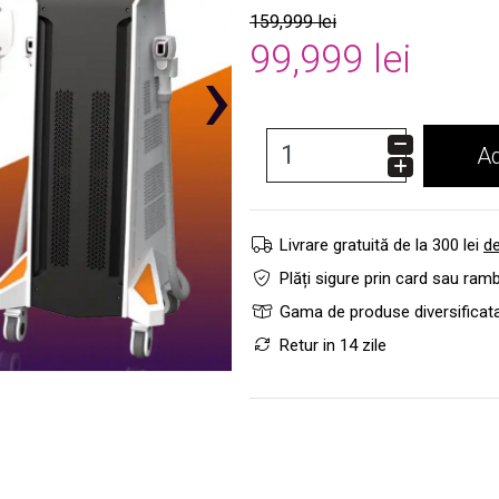
159,999 lei
99,999 lei
›
A
Livrare gratuită de la 300 lei
de
Plăți sigure prin card sau ram
Gama de produse diversificat
Retur in 14 zile