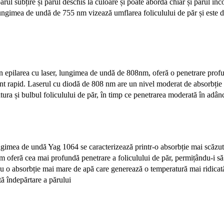
părul subțire și părul deschis la culoare și poate aborda chiar și părul în
ungimea de undă de 755 nm vizează umflarea foliculului de păr și este d
n epilarea cu laser, lungimea de undă de 808nm, oferă o penetrare profu
t rapid. Laserul cu diodă de 808 nm are un nivel moderat de absorbție a 
ura și bulbul foliculului de păr, în timp ce penetrarea moderată în adâncim
ungimea de undă Yag 1064 se caracterizează printr-o absorbție mai scăzut
nm oferă cea mai profundă penetrare a foliculului de păr, permițându-i să 
Cu o absorbție mai mare de apă care generează o temperatură mai ridicat
tă îndepărtare a părului