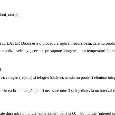
iuni, tatuaje;
ea cu LASER Dioda este o procedură sigură, nedureroasă, care nu produce ir
rmolizei selective, ceea ce presupune atingerea unor temperaturi foarte î
?
), catagen (repaus) și telogen (cădere), acesta nu poate fi eliminat integ
grosimea firului de păr, pot fi necesare între 3 și 6 ședințe, la un interval
oate dura între 5 minute (zona axilei), până la 60 – 90 minute (întregul c