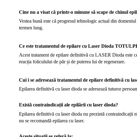
Cine nu a visat că printr-o minune să scape de chinul epil
Vestea bună este că progresul tehnologic actual din domeniul 
termen lung.
Ce este tratamentul de epilare cu Laser Dioda TOT
Acest tratament de epilare definitivă cu LASER Dioda este cea 
reacția foliculului de păr și de puterea lui de regenerare.
Cui i se adresează tratamentul de epilare definitivă cu la
Epilarea definitivă cu laser dioda se adresează tuturor persoane
Există contraindicații ale epilării cu laser dioda?
Epilarea definitivă cu laser dioda nu prezintă contraindicații m
nu se recomandă epilarea cu laser.
Aceste situații se referă la: