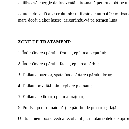
- utilizează energie de frecvență ultra-înaltă pentru a obține 
- durata de
viață a laserului
obișnuit este de numai 20 milioane
mare decât a altor lasere, asigurându-vă pe termen lung.
ZONE DE TRATAMENT:
1. Îndepărtarea părului frontal, epilarea pieptului;
2. Îndepărtarea părului facial, epilarea bărbii;
3. Epilarea buzelor, spate, îndepărtarea părului brun;
4. Epilare privată/bikini, epilare picioare;
5. Epilarea axilelor, epilarea brațelor;
6. Potrivit pentru toate părțile părului de pe corp și față.
Un tratament poate vedea rezultatul , iar tratamentele de apro