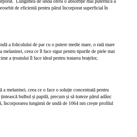
corporat.
Lungimea de undă oferă o absorbție mai puternică a
eosebit de eficientă pentru
părul încorporat superficial în
ndă a foliculului de par cu o putere medie mare, o rată mare
melaninei, ceea ce îl face sigur pentru tipurile de piele mai
e a țesutului îl face ideal pentru tratarea brațelor,
ă a melaninei, ceea ce o face o soluție concentrată pentru
țintească bulbul și papilă, precum și să trateze părul adânc
ă, încorporarea lungimii de undă de 1064 nm crește profilul