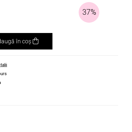
37%
daugă în coș
talii
burs
a