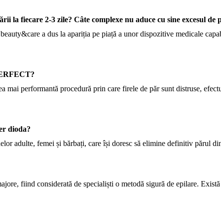
ării la fiecare 2-3 zile? Câte complexe nu aduce cu sine excesul de
beauty&care a dus la apariția pe piață a unor dispozitive medicale capab
ULPERFECT?
mai performantă procedură prin care firele de păr sunt distruse, efectul
ser dioda?
lor adulte, femei și bărbați, care își doresc să elimine definitiv părul d
ajore, fiind considerată de specialiști o metodă sigură de epilare. Există 