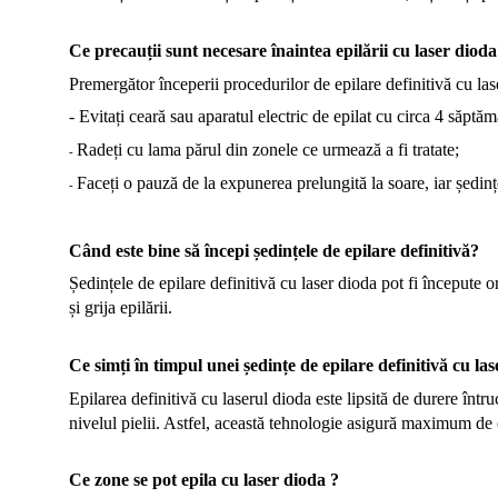
Ce precauții sunt necesare înaintea epilării cu laser diod
Premergător începerii procedurilor de epilare definitivă cu las
- Evitați ceară sau aparatul electric de epilat cu circa 4 săptăm
Radeți cu lama părul din zonele ce urmează a fi tratate;
-
Faceți o pauză de la expunerea prelungită la soare, iar ședinț
-
Când este bine să începi ședințele de epilare definitivă?
Ședințele de epilare definitivă cu laser dioda pot fi începute o
și grija epilării.
Ce simți în timpul unei ședințe de epilare definitivă cu la
Epilarea definitivă cu laserul dioda este lipsită de durere înt
nivelul pielii. Astfel, această tehnologie asigură maximum de c
Ce zone se pot epila cu laser dioda ?