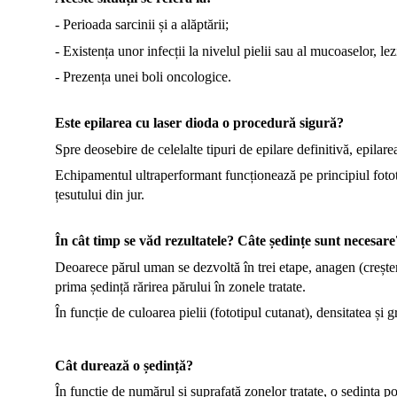
- Perioada sarcinii și a alăptării;
- Existența unor infecții la nivelul pielii sau al mucoaselor, lez
- Prezența unei boli oncologice.
Este epilarea cu laser dioda o procedură sigură?
Spre deosebire de celelalte tipuri de epilare definitivă, epilar
Echipamentul ultraperformant funcționează pe principiul fotote
țesutului din jur.
În cât timp se văd rezultatele? Câte ședințe sunt necesare
Deoarece părul uman se dezvoltă în trei etape, anagen (creștere
prima ședință rărirea părului în zonele tratate.
În funcție de culoarea pielii (fototipul cutanat), densitatea și 
Cât durează o ședință?
În funcție de numărul și suprafață zonelor tratate, o ședința p