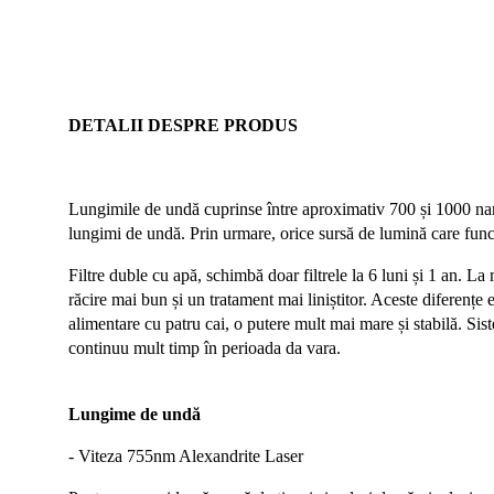
DETALII DESPRE PRODUS
Lungimile de undă cuprinse între aproximativ 700 și 1000 nan
lungimi de undă. Prin urmare, orice sursă de lumină care funcț
Filtre duble cu apă, schimbă doar filtrele la 6 luni și 1 an. La
răcire mai bun și un tratament mai liniștitor. Aceste diferențe 
alimentare cu patru cai, o putere mult mai mare și stabilă. S
is
continuu mult timp în perioada da vara.
Lungime de undă
- Viteza 755nm Alexandrite Laser