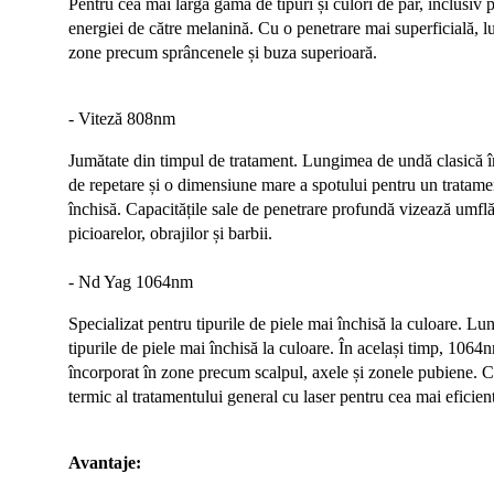
Pentru cea mai largă gamă de tipuri și culori de păr
, inclusiv 
energiei de către melanină.
Cu o penetrare mai superficială, l
zone precum sprâncenele și buza superioară.
- Viteză 808nm
Jumătate din timpul de tratament. Lungimea de undă clasică î
de repetare și o dimensiune mare a spotului pentru un tratamen
închisă. Capacitățile sale de penetrare profundă vizează umflăt
picioarelor, obrajilor și barbii.
- Nd Yag 1064nm
Specializat pentru tipurile de piele mai închisă la culoare. L
tipurile de piele mai închisă la culoare. În același timp, 1064
încorporat în zone precum scalpul, axele și zonele pubiene. 
termic al tratamentului general cu laser pentru cea mai eficien
Avantaje: