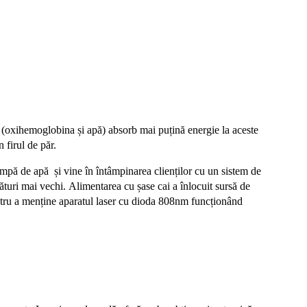
 (oxihemoglobina și apă) absorb mai puțină energie la aceste
 firul de păr.
pă de apă și vine în întâmpinarea clienților cu un sistem de
rături mai vechi.
Alimentarea cu șase cai a înlocuit sursă de
ntru a menține aparatul laser cu dioda 808nm funcționând