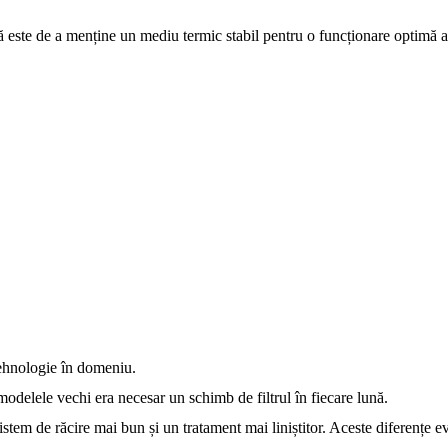
a să este de a menține un mediu termic stabil pentru o funcționare optimă 
tehnologie în domeniu.
 modelele vechi era necesar un schimb de filtrul în fiecare lună.
tem de răcire mai bun și un tratament mai liniștitor. Aceste diferențe ev