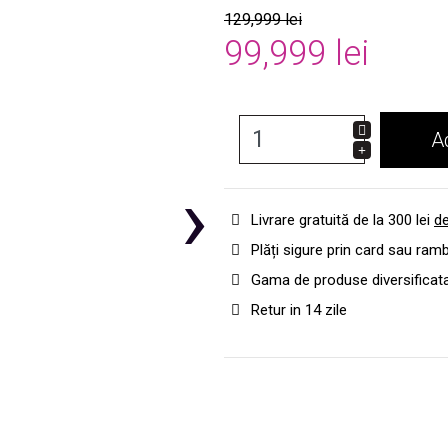
129,999 lei
99,999 lei
A
›
Livrare gratuită de la 300 lei
de
Plăți sigure prin card sau ram
Gama de produse diversificat
Retur in 14 zile