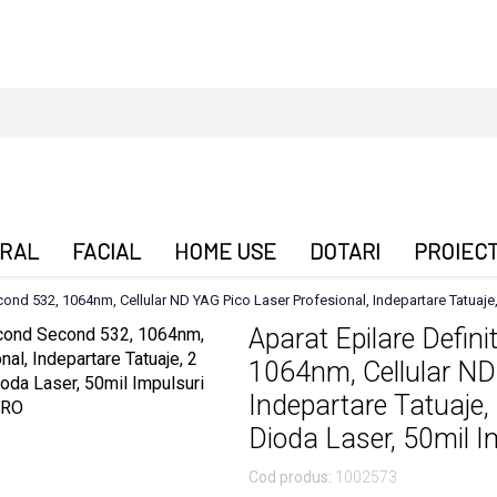
RAL
FACIAL
HOME USE
DOTARI
PROIEC
econd 532, 1064nm, Cellular ND YAG Pico Laser Profesional, Indepartare Tatuaj
Aparat Epilare Defin
1064nm, Cellular ND 
Indepartare Tatuaje
Dioda Laser, 50mil 
Cod produs:
1002573