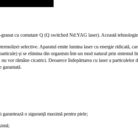
u-granat cu comutare Q (Q switched Nd:YAG laser). Această tehnologie a 
termolizei selective. Aparatul emite lumina laser cu energie ridicată, car
particule) și se elimina din organism într-un mod natural prin sistemul l
 nu vor rămâne cicatrici. Deoarece îndepărtarea cu laser a particulelor 
e garantată.
și garantează o siguranță maximă pentru piele
;
aximă
;