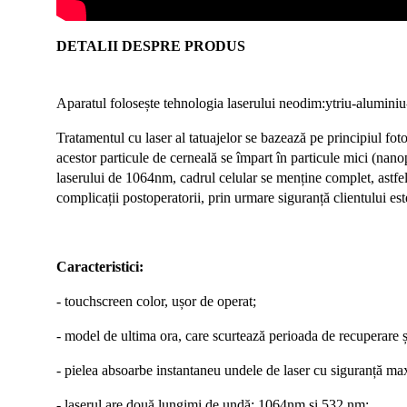
DETALII DESPRE PRODUS
Aparatul folosește tehnologia laserului neodim:ytriu-alumini
Tratamentul cu laser al tatuajelor se bazează pe principiul foto
acestor particule de cerneală se împart în particule mici (nano
laserului de 1064nm, cadrul celular se menține complet, astfel
complicații postoperatorii, prin urmare siguranță clientului est
Caracteristici:
- touchscreen color, ușor de operat;
- model de ultima ora, care scurtează perioada de recuperare 
- pielea absoarbe instantaneu undele de laser cu siguranță m
- laserul are două lungimi de undă: 1064nm și 532 nm
;