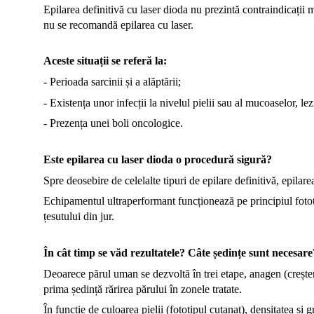
Epilarea definitivă cu laser dioda nu prezintă contraindicații m
nu se recomandă epilarea cu laser.
Aceste situații se referă la:
- Perioada sarcinii și a alăptării;
- Existența unor infecții la nivelul pielii sau al mucoaselor, lez
- Prezența unei boli oncologice.
Este epilarea cu laser dioda o procedură sigură?
Spre deosebire de celelalte tipuri de epilare definitivă, epilar
Echipamentul ultraperformant funcționează pe principiul fotote
țesutului din jur.
În cât timp se văd rezultatele? Câte ședințe sunt necesare
Deoarece părul uman se dezvoltă în trei etape, anagen (creștere
prima ședință rărirea părului în zonele tratate.
În funcție de culoarea pielii (fototipul cutanat), densitatea și 