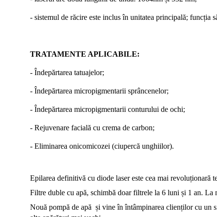
- sistemul de răcire este inclus în unitatea principală; funcți
TRATAMENTE APLICABILE:
- Îndepărtarea tatuajelor
;
- Îndepărtarea micropigmentarii sprâncenelor
;
- Îndepărtarea micropigmentarii conturului de ochi
;
- Rejuvenare facială cu crema de carbon
;
- Eliminarea onicomicozei (ciupercă unghiilor).
Epilarea definitivă cu diode laser este cea mai revoluționară 
Filtre duble cu apă, schimbă doar filtrele la 6 luni și 1 an. La
Nouă pompă de apă și vine în întâmpinarea clienților cu un sis