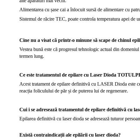
alte apărături mai vechi.
Alimentarea cu șase cai a înlocuit sursă de alimentare cu patru
Sistemul de răcire TEC, poate controla temperatura apei de u
Cine nu a visat că printr-o minune să scape de chinul epil
Vestea bună este că progresul tehnologic actual din domeniul 
termen lung.
Ce este tratamentul de epilare cu Laser Dioda TOT
Acest tratament de epilare definitivă cu LASER Dioda este cea 
reacția foliculului de păr și de puterea lui de regenerare.
Cui i se adresează tratamentul de epilare definitivă cu la
Epilarea definitivă cu laser dioda se adresează tuturor persoane
Există contraindicații ale epilării cu laser dioda?