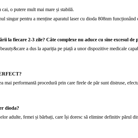
 cai, o putere mult mai mare și stabilă.
nul singur pentru a menține aparatul laser cu dioda 808nm funcționând 
ării la fiecare 2-3 zile? Câte complexe nu aduce cu sine excesul de
beauty&care a dus la apariția pe piață a unor dispozitive medicale capab
ULPERFECT?
mai performantă procedură prin care firele de păr sunt distruse, efectul
ser dioda?
lor adulte, femei și bărbați, care își doresc să elimine definitiv părul d