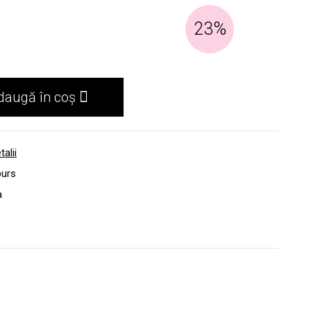
23%
daugă în coș
talii
burs
a