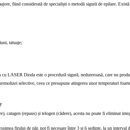
ajore, fiind considerată de specialiști o metodă sigură de epilare. Există 
iuni, tatuaje;
ea cu LASER Dioda este o procedură sigură, nedureroasă, care nu produce ir
rmolizei selective, ceea ce presupune atingerea unor temperaturi foarte î
?
), catagen (repaus) și telogen (cădere), acesta nu poate fi eliminat integ
grosimea firului de păr, pot fi necesare între 3 și 6 ședințe, la un interval