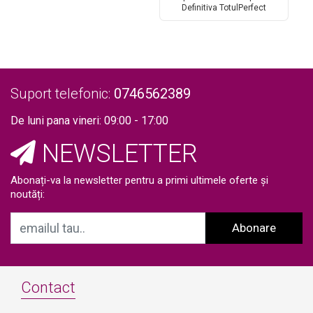
l
Epilare Laser Definitiva
Definitiva TotulPerfect
L
Profesionala Salon W-GZBE
Profesional 808nm Dioda
8
Laser, 20.000.000 Impulsuri,
5
Epilare Laser Definitiva
L
Profesionala Salon
S
TEC+Sapphire Refrigeration W-
HMT
Suport telefonic:
0746562389
De luni pana vineri: 09:00 - 17:00
NEWSLETTER
Abonați-va la newsletter pentru a primi ultimele oferte și
noutăți:
Abonare
Contact