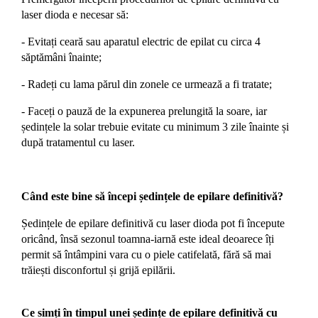
laser dioda e necesar să:
- Evitați ceară sau aparatul electric de epilat cu circa 4
săptămâni înainte;
-
Radeți cu lama părul din zonele ce urmează a fi tratate;
-
Faceți o pauză de la expunerea prelungită la soare, iar
ședințele la solar trebuie evitate cu minimum 3 zile înainte și
după tratamentul cu laser.
Când este bine să începi ședințele de epilare definitivă?
Ședințele de epilare definitivă cu laser dioda pot fi începute
oricând, însă sezonul toamna-iarnă este ideal deoarece îți
permit să întâmpini vara cu o piele catifelată, fără să mai
trăiești disconfortul și grijă epilării.
Ce simți în timpul unei ședințe de epilare definitivă cu