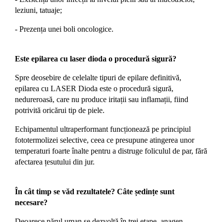
leziuni, tatuaje;
- Prezența unei boli oncologice.
Este epilarea cu laser dioda o procedură sigură?
Spre deosebire de celelalte tipuri de epilare definitivă,
epilarea cu LASER Dioda este o procedură sigură,
nedureroasă, care nu produce iritații sau inflamații, fiind
potrivită oricărui tip de piele.
Echipamentul ultraperformant funcționează pe principiul
fototermolizei selective, ceea ce presupune atingerea unor
temperaturi foarte înalte pentru a distruge foliculul de par, fără
afectarea țesutului din jur.
În cât timp se văd rezultatele? Câte ședințe sunt
necesare?
Deoarece părul uman se dezvoltă în trei etape, anagen