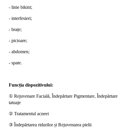
-
l
inie bikini;
-
interfesieri;
-
brațe;
-
picioare;
-
abdomen;
-
spate.
Funcția dispozitivului:
① Rejuvenare Facială, Îndepărtare Pigmentare, Îndepărtare
tatuaje
② Tratamentul acneei
③ Îndepărtarea ridurilor și Rejuvenarea pielii