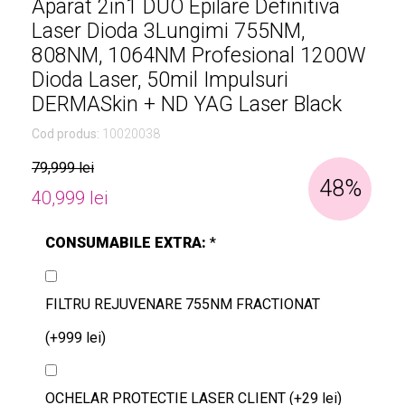
Aparat 2in1 DUO Epilare Definitiva
Laser Dioda 3Lungimi 755NM,
808NM, 1064NM Profesional 1200W
Dioda Laser, 50mil Impulsuri
DERMASkin + ND YAG Laser Black
Cod produs:
10020038
79,999 lei
48%
40,999 lei
CONSUMABILE EXTRA:
*
FILTRU REJUVENARE 755NM FRACTIONAT
(+999 lei)
OCHELAR PROTECTIE LASER CLIENT (+29 lei)