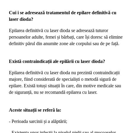
Cui i se adresează tratamentul de epilare definitivă cu
laser dioda?
Epilarea definitivă cu laser dioda se adresează tuturor
persoanelor adulte, femei și bărbați, care își doresc să elimine
definitiv părul din anumite zone ale corpului sau de pe față.
Există contraindicații ale epilării cu laser dioda?
Epilarea definitivă cu laser dioda nu prezintă contraindicații
majore, fiind considerată de specialiști o metodă sigură de
epilare. Există totuși situații în care, din motive medicale sau
de siguranță, nu se recomandă epilarea cu laser.
Aceste situații se referă la:
- Perioada sarcinii și a alăptării;
- Existența unor infecții la nivelul pielii sau al mucoaselor,