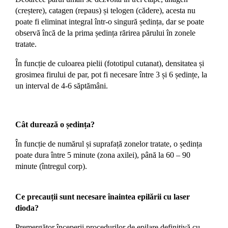
(creștere), catagen (repaus) și telogen (cădere), acesta nu
poate fi eliminat integral într-o singură ședința, dar se poate
observă încă de la prima ședința rărirea părului în zonele
tratate.
În funcție de culoarea pielii (fototipul cutanat), densitatea și
grosimea firului de par, pot fi necesare între 3 și 6 ședințe, la
un interval de 4-6 săptămâni.
Cât durează o ședința?
În funcție de numărul și suprafață zonelor tratate, o ședința
poate dura între 5 minute (zona axilei), până la 60 – 90
minute (întregul corp).
Ce precauții sunt necesare înaintea epilării cu laser
dioda?
Premergător începerii procedurilor de epilare definitivă cu