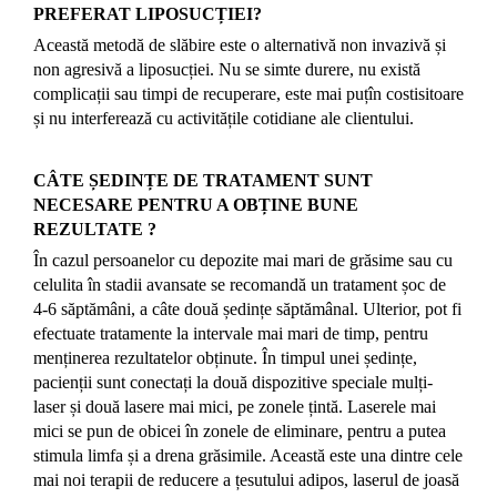
PREFERAT LIPOSUCȚIEI?
Această metodă de slăbire este o alternativă non invazivă și
non agresivă a liposucției. Nu se simte durere, nu există
complicații sau timpi de recuperare, este mai puțîn costisitoare
și nu interferează cu activitățile cotidiane ale clientului.
CÂTE ȘEDINȚE DE TRATAMENT SUNT
NECESARE PENTRU A OBȚINE BUNE
REZULTATE ?
În cazul persoanelor cu depozite mai mari de grăsime sau cu
celulita în stadii avansate se recomandă un tratament șoc de
4-6 săptămâni, a câte două ședințe săptămânal. Ulterior, pot fi
efectuate tratamente la intervale mai mari de timp, pentru
menținerea rezultatelor obținute. În timpul unei ședințe,
pacienții sunt conectați la două dispozitive speciale mulți-
laser și două lasere mai mici, pe zonele țintă. Laserele mai
mici se pun de obicei în zonele de eliminare, pentru a putea
stimula limfa și a drena grăsimile. Această este una dintre cele
mai noi terapii de reducere a țesutului adipos, laserul de joasă