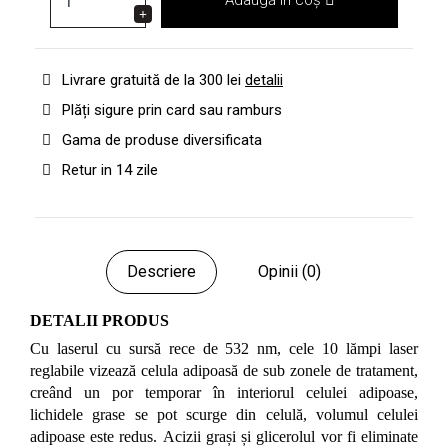
Adaugă în coș
Livrare gratuită de la 300 lei
detalii
Plăți sigure prin card sau ramburs
Gama de produse diversificata
Retur in 14 zile
Descriere
Opinii (0)
DETALII PRODUS
Cu laserul cu sursă rece de 532 nm, cele 10 lămpi laser
reglabile vizează celula adipoasă de sub zonele de tratament,
creând un por temporar în interiorul celulei adipoase,
lichidele grase se pot scurge din celulă, volumul celulei
adipoase este redus. Acizii grași și glicerolul vor fi eliminate