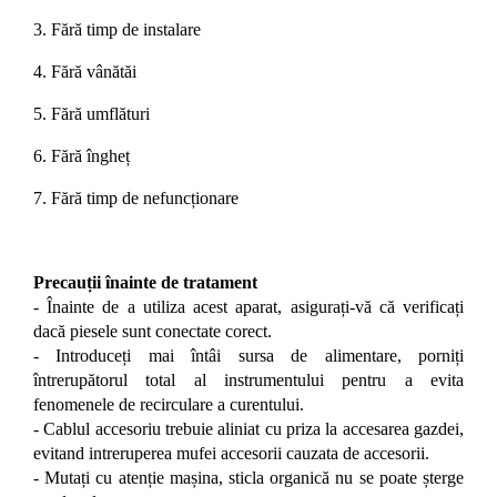
3.
Fără timp de instalare
4.
Fără vânătăi
5.
Fără umflături
6.
Fără îngheț
7.
Fără timp de nefuncționare
Precauții înainte de tratament
- Înainte de a utiliza acest aparat, asigurați-vă că verificați
dacă piesele sunt conectate corect.
- Introduceți mai întâi sursa de alimentare, porniți
întrerupătorul total al instrumentului pentru a evita
fenomenele de recirculare a curentului.
- Cablul accesoriu trebuie aliniat cu priza la accesarea gazdei,
evitand intreruperea mufei accesorii cauzata de accesorii.
- Mutați cu atenție mașina, sticla organică nu se poate șterge