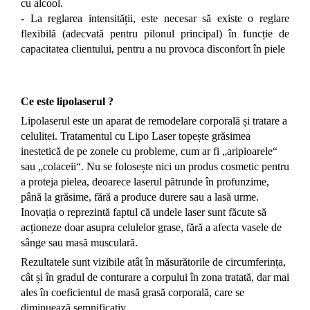
cu alcool.
- La reglarea intensității, este necesar să existe o reglare
flexibilă (adecvată pentru pilonul principal) în funcție de
capacitatea clientului, pentru a nu provoca disconfort în piele
Ce este lipolaserul ?
Lipolaserul este un aparat de remodelare corporală și tratare a
celulitei. Tratamentul cu Lipo Laser topește grăsimea
inestetică de pe zonele cu probleme, cum ar fi „aripioarele“
sau „colaceii“. Nu se folosește nici un produs cosmetic pentru
a proteja pielea, deoarece laserul pătrunde în profunzime,
până la grăsime, fără a produce durere sau a lasă urme.
Inovația o reprezintă faptul că undele laser sunt făcute să
acționeze doar asupra celulelor grase, fără a afecta vasele de
sânge sau masă musculară.
Rezultatele sunt vizibile atât în măsurătorile de circumferința,
cât și în gradul de conturare a corpului în zona tratată, dar mai
ales în coeficientul de masă grasă corporală, care se
diminuează semnificativ.