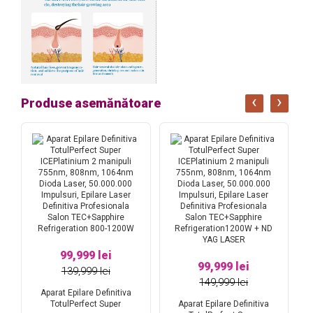
‹
›
Produse asemănătoare
99,999 lei
A
99,999 lei
139,999 lei
80
149,999 lei
La
m,
Aparat Epilare Definitiva
L
r,
TotulPerfect Super
Aparat Epilare Definitiva