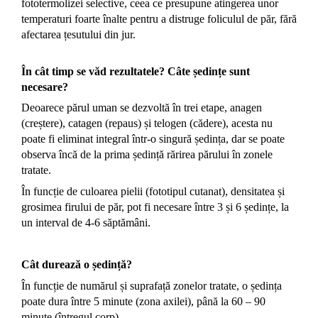
fototermolizei selective, ceea ce presupune atingerea unor
temperaturi foarte înalte pentru a distruge foliculul de păr, fără
afectarea țesutului din jur.
În cât timp se văd rezultatele? Câte ședințe sunt
necesare?
Deoarece părul uman se dezvoltă în trei etape, anagen
(creștere), catagen (repaus) și telogen (cădere), acesta nu
poate fi eliminat integral într-o singură ședința, dar se poate
observa încă de la prima ședință rărirea părului în zonele
tratate.
În funcție de culoarea pielii (fototipul cutanat), densitatea și
grosimea firului de păr, pot fi necesare între 3 și 6 ședințe, la
un interval de 4-6 săptămâni.
Cât durează o ședință?
În funcție de numărul și suprafață zonelor tratate, o ședința
poate dura între 5 minute (zona axilei), până la 60 – 90
minute (întregul corp).