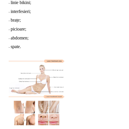
linie bikini;
-
interfesieri;
-
brațe;
-
picioare;
-
abdomen;
-
spate.
-