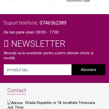
ICEPlatinium 2 manipuli
TotulPerfect Super
n
755nm, 808nm, 1064nm Dioda
ICEPlatinium 2 manipuli
Laser, 50.000.000 Impulsuri,
755nm, 808nm, 1064nm Dioda
Epilare Laser Definitiva
Laser, 50.000.000 Impulsuri,
Profesionala Salon
Epilare Laser Definitiva
TEC+Sapphire Refrigeration
Profesionala Salon
Suport telefonic:
0746562389
800-1200W
TEC+Sapphire
Refrigeration1200W + ND YAG
De luni pana vineri: 09:00 - 17:00
LASER
NEWSLETTER
Abonați-va la newsletter pentru a primi ultimele oferte și
noutăți:
Abonare
Contact
Strada Stuparilor, nr 18, localitate Timisoara,
Jud. Timis