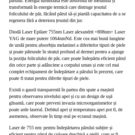
părului. Energia luminoasă este absorbită de melanină și
transformată în energie termică care distruge țesutul
foliculului de păr, făcând părul să-și piardă capacitatea de a se
regenera fără a deteriora țesutul din jur.
Diodă Laser Epilare 755nm Laser alexandrit +808nm+ Laser
YAG de mare putere 1064nmNd. Este cea mai bună lungime
de undă pentru absorbția melaninei a diferitelor tipuri de piele
și poate pătrunde în stratul profund al dermei pentru a ajunge
la poziția foliculului de păr, care poate îndepărta eficient părul
din orice parte și adâncime a corpului uman și este cel mai
complet echipament de îndepărtare a părului în prezent, care
poate fi tratat pentru diferite tipuri de piele.
Există o gaură transparentă în partea din spate a mașinii
pentru observarea nivelului apei și cu un design de ușă
glisantă, care poate preveni invazia microorganismelor și
poate arde laserul. Debitul apei și temperatura apei pot fi, de
asemenea, observate în timp real pe ecranul mașinii.
Laser de 755 nm: pentru îndepărtarea părului subțire și
eficient pentru părul de culoare deschisă a pielii, cum ar fi