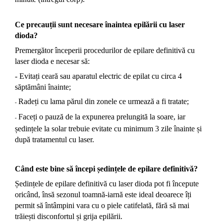
Ce precauții sunt necesare înaintea epilării cu laser
dioda?
Premergător începerii procedurilor de epilare definitivă cu
laser dioda e necesar să:
- Evitați ceară sau aparatul electric de epilat cu circa 4
săptămâni înainte;
Radeți cu lama părul din zonele ce urmează a fi tratate;
-
Faceți o pauză de la expunerea prelungită la soare, iar
-
ședințele la solar trebuie evitate cu minimum 3 zile înainte și
după tratamentul cu laser.
Când este bine să începi ședințele de epilare definitivă?
Ședințele de epilare definitivă cu laser dioda pot fi începute
oricând, însă sezonul toamnă-iarnă este ideal deoarece îți
permit să întâmpini vara cu o piele catifelată, fără să mai
trăiești disconfortul și grija epilării.