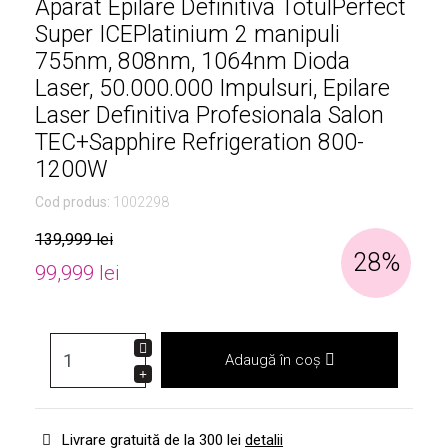
Aparat Epilare Definitiva TotulPerfect
Super ICEPlatinium 2 manipuli
755nm, 808nm, 1064nm Dioda
Laser, 50.000.000 Impulsuri, Epilare
Laser Definitiva Profesionala Salon
TEC+Sapphire Refrigeration 800-
1200W
Cod produs:
1002298
139,999 lei
28%
99,999 lei
Adaugă în coș
Livrare gratuită de la 300 lei
detalii