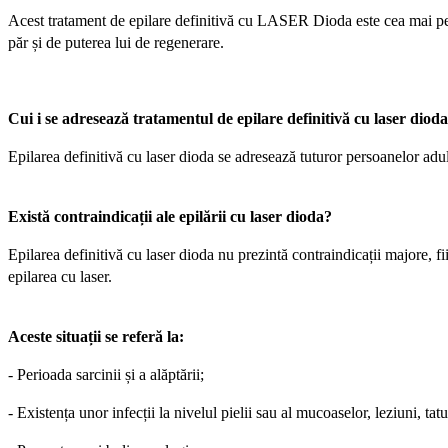
Acest tratament de epilare definitivă cu LASER Dioda este cea mai perfo
păr și de puterea lui de regenerare.
Cui i se adresează tratamentul de epilare definitivă cu laser diod
Epilarea definitivă cu laser dioda se adresează tuturor persoanelor adul
Există contraindicații ale epilării cu laser dioda?
Epilarea definitivă cu laser dioda nu prezintă contraindicații majore, f
epilarea cu laser.
Aceste situații se referă la:
- Perioada sarcinii și a alăptării;
- Existența unor infecții la nivelul pielii sau al mucoaselor, leziuni, tatu