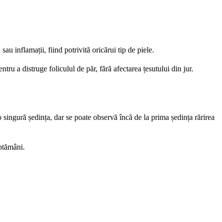
u inflamații, fiind potrivită oricărui tip de piele.
ru a distruge foliculul de păr, fără afectarea țesutului din jur.
o singură ședința, dar se poate observă încă de la prima ședința rărirea
ăptămâni.