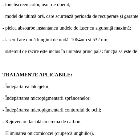
- touchscreen color, ușor de operat;
- model de ultimă oră, care scurtează perioada de recuperare și garant
- pielea absoarbe instantaneu undele de laser cu siguranță maximă;
- laserul are două lungimi de undă: 1064nm și 532 nm;
- sistemul de răcire este inclus în unitatea principală; funcția să este
TRATAMENTE APLICABILE:
- Îndepărtarea tatuajelor;
- Îndepărtarea micropigmentarii sprâncenelor;
- Îndepărtarea micropigmentarii conturului de ochi;
- Rejuvenare facială cu crema de carbon;
- Eliminarea onicomicozei (ciupercă unghiilor).