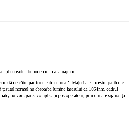
țit considerabil îndepărtarea tatuajelor.
sorbită de către particulele de cerneală. Majoritatea acestor particule
i că țesutul normal nu absoarbe lumina laserului de 1064nm, cadrul
rmale, nu vor apărea complicații postoperatorii, prin urmare siguranță