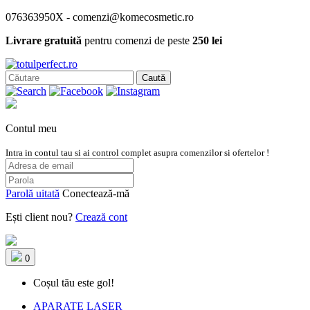
076363950X - comenzi@komecosmetic.ro
Livrare gratuită
pentru comenzi de peste
250 lei
Caută
Contul meu
Intra in contul tau si ai control complet asupra comenzilor si ofertelor !
Parolă uitată
Conectează-mă
Ești client nou?
Crează cont
0
Coșul tău este gol!
APARATE LASER