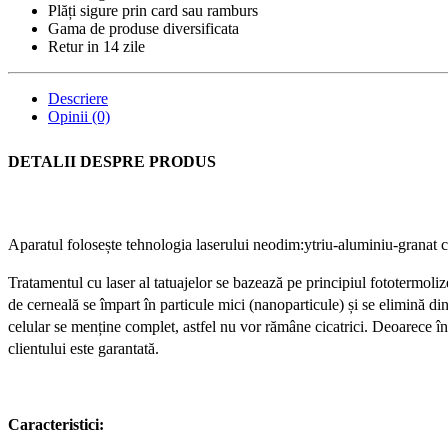
Plăți sigure prin card sau ramburs
Gama de produse diversificata
Retur in 14 zile
Descriere
Opinii (0)
DETALII DESPRE PRODUS
Aparatul folosește tehnologia laserului neodim:ytriu-aluminiu-granat 
Tratamentul cu laser al tatuajelor se bazează pe principiul fototermolize
de cerneală se împart în particule mici (nanoparticule) și se elimină d
celular se menține complet, astfel nu vor rămâne cicatrici. Deoarece în
clientului este garantată.
Caracteristici: