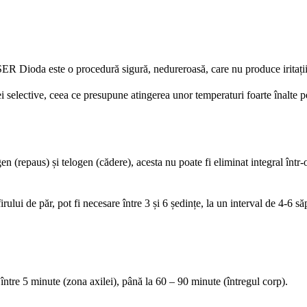
ER Dioda este o procedură sigură, nedureroasă, care nu produce iritații sa
elective, ceea ce presupune atingerea unor temperaturi foarte înalte pent
n (repaus) și telogen (cădere), acesta nu poate fi eliminat integral într-
irului de păr, pot fi necesare între 3 și 6 ședințe, la un interval de 4-6 s
 între 5 minute (zona axilei), până la 60 – 90 minute (întregul corp).