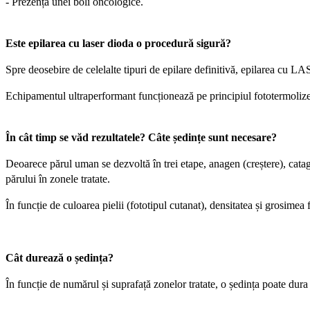
- Prezența unei boli oncologice.
Este epilarea cu laser dioda o procedură sigură?
Spre deosebire de celelalte tipuri de epilare definitivă, epilarea cu LAS
Echipamentul ultraperformant funcționează pe principiul fototermolizei s
În cât timp se văd rezultatele? Câte ședințe sunt necesare?
Deoarece părul uman se dezvoltă în trei etape, anagen (creștere), catage
părului în zonele tratate.
În funcție de culoarea pielii (fototipul cutanat), densitatea și grosimea f
Cât durează o ședința?
În funcție de numărul și suprafață zonelor tratate, o ședința poate dura