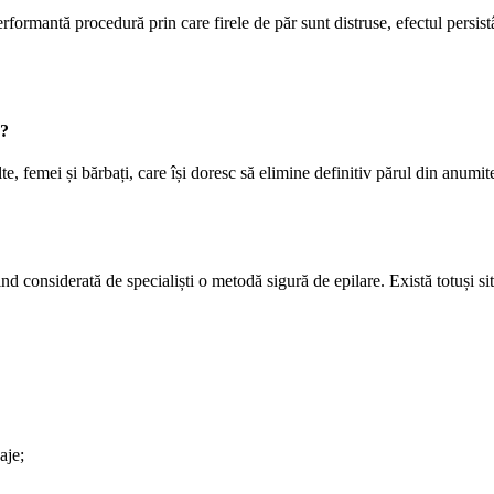
rmantă procedură prin care firele de păr sunt distruse, efectul persistâ
a?
te, femei și bărbați, care își doresc să elimine definitiv părul din anumit
iind considerată de specialiști o metodă sigură de epilare. Există totuși 
aje;