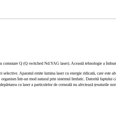
cu comutare Q (Q switched Nd:YAG laser). Această tehnologie a îmbunătă
i selective. Aparatul emite lumina laser cu energie ridicată, care este ab
in organism într-un mod natural prin sistemul limfatic. Datorită faptulu
depărtarea cu laser a particulelor de cerneală nu afectează țesuturile no