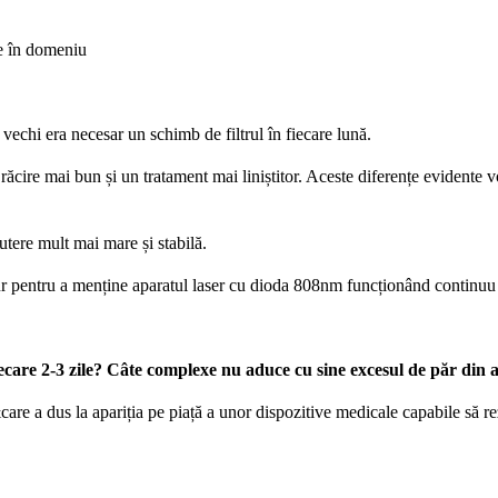
ie în domeniu
 vechi era necesar un schimb de filtrul în fiecare lună.
cire mai bun și un tratament mai liniștitor. Aceste diferențe evidente vor
utere mult mai mare și stabilă.
ur pentru a menține aparatul laser cu dioda 808nm funcționând continuu 
fiecare 2-3 zile? Câte complexe nu aduce cu sine excesul de păr din
re a dus la apariția pe piață a unor dispozitive medicale capabile să r