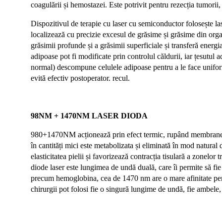
coagulării și hemostazei. Este potrivit pentru rezecția tumorii,
Dispozitivul de terapie cu laser cu semiconductor folosește la
localizează cu precizie excesul de grăsime și grăsime din organi
grăsimii profunde și a grăsimii superficiale și transferă energi
adipoase pot fi modificate prin controlul căldurii, iar țesutul 
normal) descompune celulele adipoase pentru a le face uniform 
evită efectiv postoperator. recul.
98NM + 1470NM LASER DIODA
980+1470NM acționează prin efect termic, rupând membranele c
în cantități mici este metabolizata și eliminată în mod natura
elasticitatea pielii și favorizează contracția tisulară a zonelo
diode laser este lungimea de undă duală, care îi permite să fie
precum hemoglobina, cea de 1470 nm are o mare afinitate pentru
chirurgii pot folosi fie o singură lungime de undă, fie ambele,