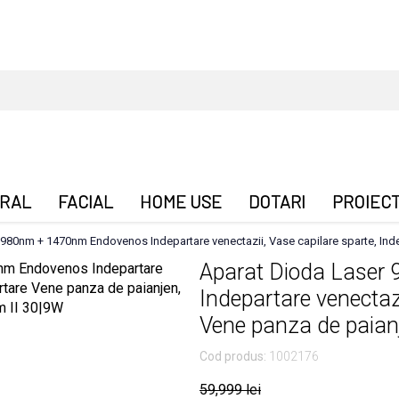
RAL
FACIAL
HOME USE
DOTARI
PROIEC
980nm + 1470nm Endovenos Indepartare venectazii, Vase capilare sparte, Inde
Aparat Dioda Lase
Indepartare venectazi
Vene panza de paianj
Cod produs:
1002176
59,999 lei