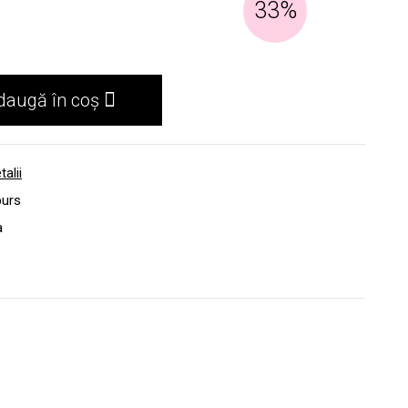
33%
daugă în coș
talii
burs
a