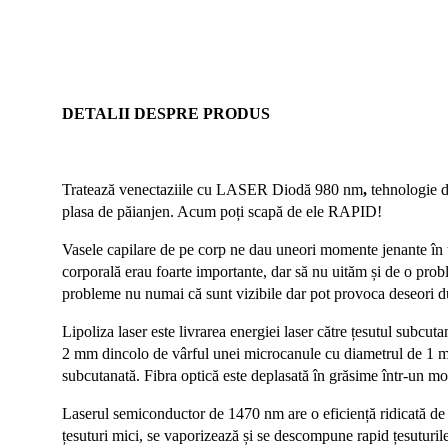
DETALII DESPRE
PRODUS
Tratează venectaziile cu
LASER Diodă 980 nm
,
tehnologie de
plasa de păianjen. Acum poți scapă de ele RAPID!
Vasele capilare de pe corp ne dau uneori momente jenante în to
corporală erau foarte importante, dar să nu uităm și de o probl
probleme nu numai că sunt vizibile dar pot provoca deseori du
Lipoliza laser este livrarea energiei laser către țesutul subcuta
2 mm dincolo de vârful unei microcanule cu diametrul de 1 mm 
subcutanată. Fibra optică este deplasată în grăsime într-un mo
Laserul semiconductor de 1470 nm are o eficiență ridicată de 
țesuturi mici, se vaporizează și se descompune rapid țesuturil