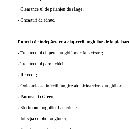
-
C
learance-ul de păianjen de sânge
;
-
Cheaguri de sânge.
Funcția de îndepărtare a ciupercii unghiilor de la picioar
- Tratamentul ciupercii unghiilor de la picioare;
-
Tratamentul paronichiei
;
-
Remedii
;
-
Onicomicoza infecții fungice ale picioarelor și unghiilor
;
-
Paronychia Green
;
-
Sindromul unghiilor bacteriene
;
-
Infecția cu pliul unghiilor
;