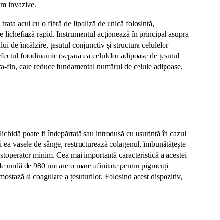
nim invazive.
ata acul cu o fibră de lipoliză de unică folosință,
se lichefiază rapid. Instrumentul acționează în principal asupra
ui de încălzire, țesutul conjunctiv și structura celulelor
r efectul fotodinamic (separarea celulelor adipoase de țesutul
ltra-fin, care reduce fundamental numărul de celule adipoase,
hidă poate fi îndepărtată sau introdusă cu ușurință în cazul
și ea vasele de sânge, restructurează colagenul, îmbunătățește
 postoperator minim. Cea mai importantă caracteristică a acestei
ea de undă de 980 nm are o mare afinitate pentru pigmenți
ostază și coagulare a țesuturilor. Folosind acest dispozitiv,