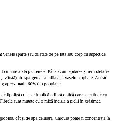
t venele sparte sau dilatate de pe față sau corp cu aspect de
ant cum ne arată picioarele. Până acum epilarea și remodelarea
i vârstă), de spargerea sau dilatația vaselor capilare. Aceste
ting aproximativ 60% din populație.
a de lipoliză cu laser implică o fibră optică care se extinde cu
ibrele sunt mutate cu o mică incizie a pielii în grăsimea
globină, cât și de apă celulară. Căldura poate fi concentrată în