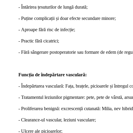
-
Întărirea țesuturilor de lungă durată
;
-
Puține complicații și doar efecte secundare minore
;
-
Aproape fără risc de infecție
;
-
Practic fără cicatrici
;
-
Fără sângerare postoperatorie sau formare de edem (de regu
Funcția de îndepărtare vasculară:
- Îndepărtarea vasculară: Fața, brațele, picioarele și întregul c
-
Tratamentul leziunilor pigmentare: pete, pete de vârstă, arsu
-
Proliferarea benignă: excrescență cutanată: Milia, nev hibri
-
C
learance-ul vascular, leziuni vasculare
;
-
Ulcere ale picioarelor
;