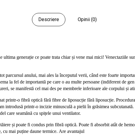
Descriere
Opinii (0)
 ultima generație ce poate trata chiar și vene mai mici! Venectaziile sun
t parcursul anului, mai ales la începutul verii, când este foarte import
ema la fel de importantă pe care o au multe persoane (indiferent de gen ș
reri, se manifestă cel mai des pe membrele inferioare ale corpului și a
nat printr-o fibră optică fără fibre de liposucție fără liposucție. Procedur
introdusă printr-o incizie minusculă a pielii în grăsimea subcutanată. F
del care seamănă cu spițele unui ventilator.
tăiere și poate fi condus prin
fibră optică. Poate fi absorbit atât de hemo
e, cu mai puține daune termice. Are avantajul