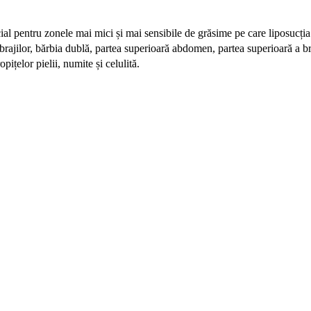
ial pentru zonele mai mici și mai sensibile de grăsime pe care liposucția
rajilor, bărbia dublă, partea superioară
abdomen, partea superioară a br
ițelor pielii, numite și celulită.