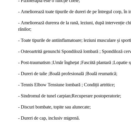
-
Fizioterapia este o funcție cheie
;
-
Ameliorează toate tipurile de dureri de pe întregul corp, în in
-
Ameliorează durerea de la rană, leziuni, după intervenție chir
rănilor
;
-
Toate tipurile de antiinflamatoare; leziuni musculare și sport
-
Osteoartrită genunchi Spondiloză lombară ; Spondiloză cer
-
Post-traumatism ;Umăr înghețat ;Fasciită plantară ;Lopatie 
-
Dureri de talie ;Boală profesională ;Boală reumatică
;
-
Tennis Elbow Tensiune lombară ; Condiții artritice
;
-
Sindromul de tunel carpian;Recuperare postoperatorie
;
-
Discuri bombate, topite sau alunecate
;
-
Dureri de cap, inclusiv migrenă.