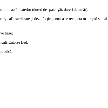
terior sau în exterior (dureri de spate, gât, dureri de umăr)
;
urgicală, sterilizare și dezinfecție pentru a se recupera mai rapid și ma
ive trase
;
vicală Entorse Led
;
spondică
;