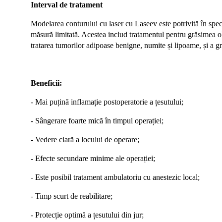
Interval de tratament
Modelarea conturului cu laser cu Laseev este potrivită în spec
măsură limitată. Acestea includ tratamentul pentru grăsimea ob
tratarea tumorilor adipoase benigne, numite și lipoame, și a grop
Beneficii:
- Mai puțină inflamație postoperatorie a țesutului;
-
Sângerare foarte mică în timpul operației
;
-
Vedere clară a locului de operare
;
-
Efecte secundare minime ale operației
;
-
Este posibil tratament ambulatoriu cu anestezic local
;
-
Timp scurt de reabilitare
;
-
Protecție optimă a țesutului din jur
;