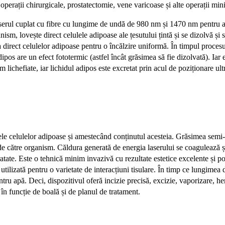
 operații chirurgicale, prostatectomie,
vene varicoase și alte operații mi
serul cuplat cu fibre cu lungime de undă de 980 nm și 1470 nm pentru a tr
sm, lovește direct celulele adipoase ale țesutului țintă și se dizolvă și 
a direct celulelor adipoase pentru o încălzire uniformă. În timpul procesul
adipos are un efect fototermic (astfel încât grăsimea să fie dizolvată). Ia
lichefiate, iar lichidul adipos este excretat prin acul de poziționare u
elulelor adipoase și amestecând conținutul acesteia. Grăsimea semi-lic
l de către organism. Căldura generată de energia laserului se coagulează 
r tratate. Este o tehnică minim invazivă cu rezultate estetice excelente și
 utilizată pentru o varietate de interacțiuni tisulare. În timp ce lungim
 apă. Deci, dispozitivul oferă incizie precisă, excizie, vaporizare, hem
 în funcție de boală și de planul de tratament.