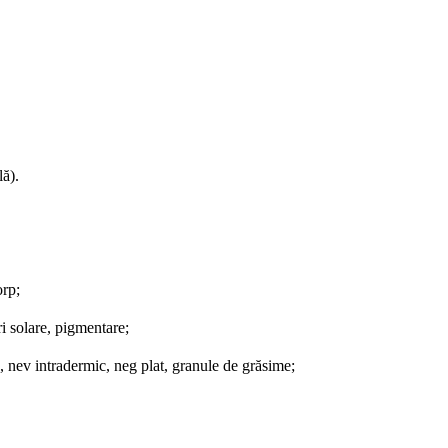
lă).
orp;
ri solare, pigmentare
;
d, nev intradermic, neg plat, granule de grăsime
;