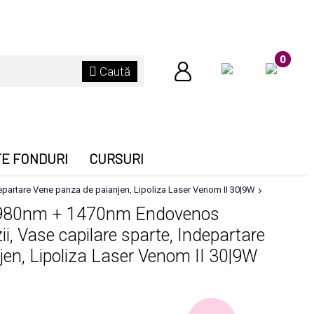
0
Caută
TE FONDURI
CURSURI
partare Vene panza de paianjen, Lipoliza Laser Venom II 30|9W
r 980nm + 1470nm Endovenos
i, Vase capilare sparte, Indepartare
en, Lipoliza Laser Venom II 30|9W