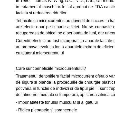
In 1980, Thomas W. Wing. D.C., N.D., LAc., Un medic ch
in tratamentul muschilor. Initial aprobat de FDA ca sti
faciala si reducerea ridurilor.
Tehnicile cu microcurenti s-au dovedit de succes in tratar
are efecte doar pe o parte a fetei. Nu se cunoaste ca
recupereaza de obicei pe o perioada de luni, dar uneor
Curentii electrici au fost incorporati in aparate facial
au promovat evolutia lor la aparatele extrem de eficient
cu ajutorul microcurentului
Care sunt beneficiile microcurrentului?
Tratamentul de tonifiere facial microcurrent ofera o va
de sigura si blanda la procedurile de chirurgie plastica
pot varia in functie de indivizi si de tipul pielii, sun
de intinerire imediata si temporara, aplicarea zilnica c
- Imbunatateste tonusul muscular si al gatului
- Ridica pleoapele si sprancenele