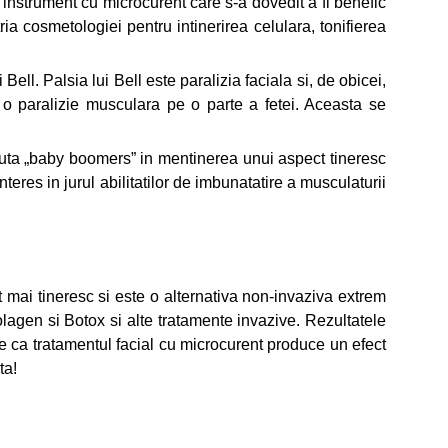
instrument cu microcurent care s-a dovedit a fi benefic
ia cosmetologiei pentru intinerirea celulara, tonifierea
Bell. Palsia lui Bell este paralizia faciala si, de obicei,
t o paralizie musculara pe o parte a fetei. Aceasta se
a ajuta „baby boomers” in mentinerea unui aspect tineresc
eres in jurul abilitatilor de imbunatatire a musculaturii
t mai tineresc si este o alternativa non-invaziva extrem
colagen si Botox si alte tratamente invazive. Rezultatele
ste ca tratamentul facial cu microcurent produce un efect
ta!