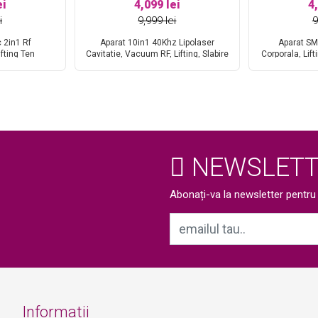
ei
4,099 lei
4
i
9,999 lei
9
 2in1 Rf
Aparat 10in1 40Khz Lipolaser
Aparat S
ifting Ten
Cavitatie, Vacuum RF, Lifting, Slabire
Corporala, Lif
ejuvenation RF
in greutate, Indepartare celulita,
SShape+, Lip
elulita, Slabit
Radiofrecventa Profesional Salon
Centimetri 
2Y3
SlimmY
Eliminare perm
NEWSLETT
Abonați-va la newsletter pentru a
Informatii