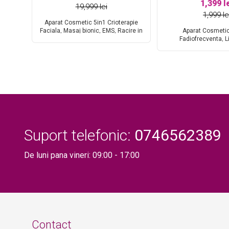
1,399 l
19,999 lei
1,999 le
Aparat Cosmetic 5in1 Crioterapie
re
Faciala, Masaj bionic, EMS, Racire in
Aparat Cosmetic
av 40K
vid Lifting Lifting Saloane, RF
Fadiofrecventa, L
ri in
Totulperfect PerfectSkin LN
Profesional, Rf Skin R
e
Corporal, Indepartare c
r
Bellisima 2
Suport telefonic:
0746562389
De luni pana vineri: 09:00 - 17:00
Contact