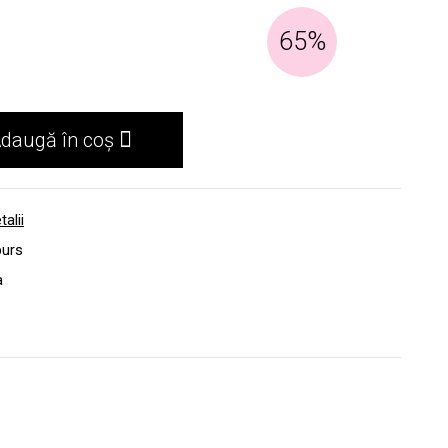
65%
daugă în coș
talii
burs
a