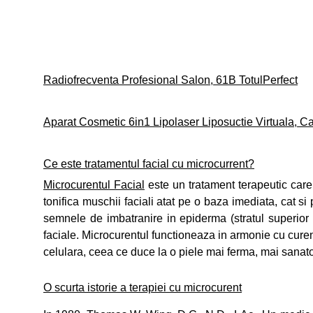
Radiofrecventa Profesional Salon, 61B TotulPerfect
Aparat Cosmetic 6in1 Lipolaser Liposuctie Virtuala, Cavi
Ce este tratamentul facial cu microcurrent?
Microcurentul Facial
este un tratament terapeutic care 
tonifica muschii faciali atat pe o baza imediata, cat si
semnele de imbatranire in epiderma (stratul superior a
faciale. Microcurentul functioneaza in armonie cu curent
celulara, ceea ce duce la o piele mai ferma, mai sanat
O scurta istorie a terapiei cu microcurent