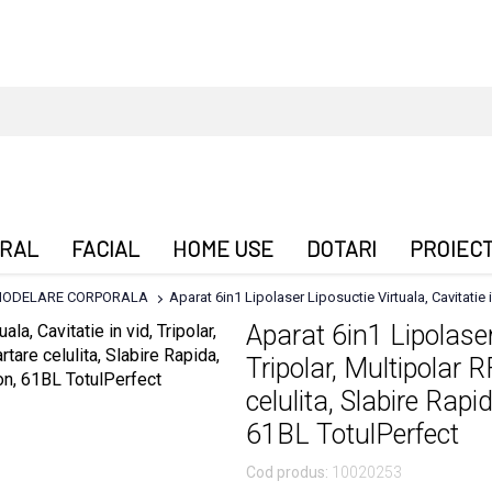
RAL
FACIAL
HOME USE
DOTARI
PROIEC
ODELARE CORPORALA
Aparat 6in1 Lipolaser Liposuctie Virtuala, Cavitatie 
Aparat 6in1 Lipolaser 
Tripolar, Multipolar R
celulita, Slabire Rap
61BL TotulPerfect
Cod produs:
10020253