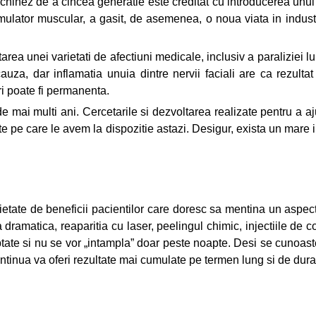
inez de a cincea generatie este creditat cu introducerea unui 
mulator muscular, a gasit, de asemenea, o noua viata in industr
ea unei varietati de afectiuni medicale, inclusiv a paraliziei lui 
uza, dar inflamatia unuia dintre nervii faciali are ca rezulta
i poate fi permanenta.
e de mai multi ani. Cercetarile si dezvoltarea realizate pentru 
e pe care le avem la dispozitie astazi. Desigur, exista un mare int
rietate de beneficii pacientilor care doresc sa mentina un aspec
 dramatica, reaparitia cu laser, peelingul chimic, injectiile de 
t treptate si nu se vor „intampla” doar peste noapte. Desi se cunoa
ontinua va oferi rezultate mai cumulate pe termen lung si de dura