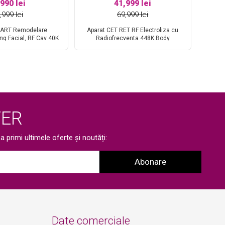
,990 lei
41,999 lei
,999 lei
69,999 lei
MART Remodelare
Aparat CET RET RF Electroliza cu
ting Facial, RF Cav 40K
Radiofrecventa 448K Body
Apara
olaser, Indepartare
Conturing , Reducere celulita,
Totul
in fiecare sedinta,
Tonifiere Remodelare, Rejuvenare
Slab
anenta a adipocitelor
Faciala INDEEPLUS B
Radio
ER
 primi ultimele oferte și noutăți:
Abonare
Date comerciale