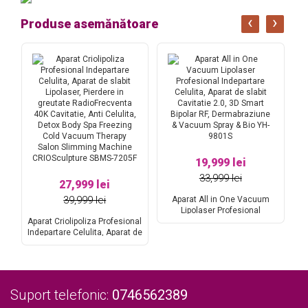
‹
›
Produse asemănătoare
19,999 lei
33,999 lei
27,999 lei
A
39,999 lei
Aparat All in One Vacuum
ne
Lipolaser Profesional
Aparat Criolipoliza Profesional
Indepartare Celulita, Aparat de
Indepartare Celulita, Aparat de
slabit Cavitatie 2.0, 3D Smart
Co
slabit Lipolaser, Pierdere in
Bipolar RF, Dermabraziune &
x,
greutate RadioFrecventa 40K
Vacuum Spray & Bio YH-9801S
Cavitatie, Anti Celulita, Detox
Body Spa Freezing Cold
Vacuum Therapy Salon
Suport telefonic:
0746562389
Slimming Machine