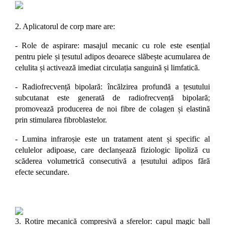
2. Aplicatorul de corp mare are:
- Role de aspirare: masajul mecanic cu role este esențial
pentru piele și țesutul adipos deoarece slăbește acumularea de
celulita și activează imediat circulația sanguină și limfatică.
- Radiofrecvență bipolară: î
ncălzirea profundă a țesutului
subcutanat este generată de radiofrecvență bipolară;
promovează producerea de noi fibre de colagen și elastină
prin stimularea fibroblastelor.
- Lumina i
nfraroșie este un tratament atent și specific al
celulelor adipoase, care declanșează fiziologic lipoliză cu
scăderea volumetrică consecutivă a țesutului adipos fără
efecte secundare.
3. Rotire mecanică compresivă a sferelor: capul magic ball