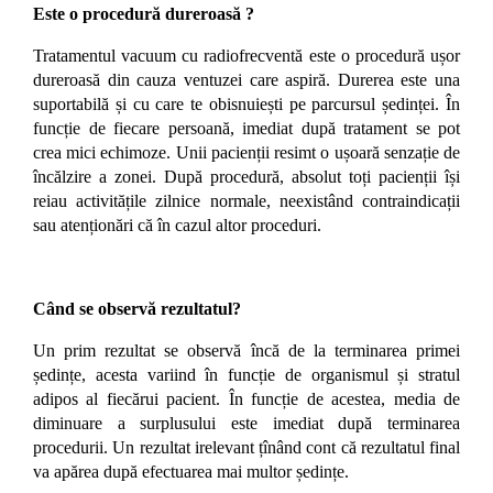
Este o procedură dureroasă ?
Tratamentul vacuum cu radiofrecventă este o procedură ușor
dureroasă din cauza ventuzei care aspiră. Durerea este una
suportabilă și cu care te obisnuiești pe parcursul ședinței. În
funcție de fiecare persoană, imediat după tratament se pot
crea mici echimoze. Unii pacienții resimt o ușoară senzație de
încălzire a zonei. După procedură, absolut toți pacienții își
reiau activitățile zilnice normale, neexistând contraindicații
sau atenționări că în cazul altor proceduri.
Când se observă rezultatul?
Un prim rezultat se observă încă de la terminarea primei
ședințe, acesta variind în funcție de organismul și stratul
adipos al fiecărui pacient. În funcție de acestea, media de
diminuare a surplusului este imediat după terminarea
procedurii. Un rezultat irelevant țînând cont că rezultatul final
va apărea după efectuarea mai multor ședințe.