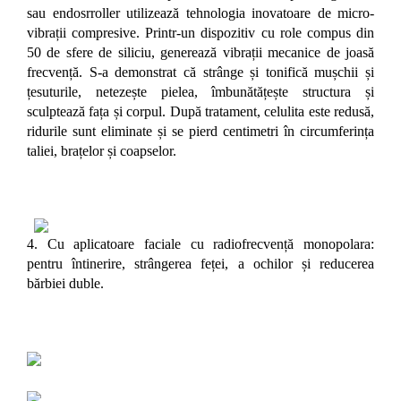
sau endosrroller utilizează tehnologia inovatoare de micro-
vibrații compresive.
Printr-un dispozitiv cu role compus din
50 de sfere de siliciu, generează vibrații mecanice de joasă
frecvență.
S-a demonstrat că strânge și tonifică mușchii și
țesuturile, netezește pielea, îmbunătățește structura și
sculptează fața și corpul.
După tratament, celulita este redusă,
ridurile sunt eliminate și se pierd centimetri în circumferința
taliei, brațelor și coapselor.
4. Cu aplicatoare faciale cu radiofrecvență monopolara:
pentru întinerire, strângerea feței, a ochilor și reducerea
bărbiei duble.