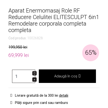
Aparat Enermomasaj Role RF
Reducere Celulitei ELITESCULPT 6in1
Remodelare corporala completa
completa
Cod produs:
10026828
199,950 lei
65%
69,999 lei
Adaugă în coș
Livrare gratuită de la 300 lei
detalii
Plăți sigure prin card sau ramburs