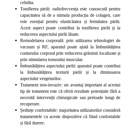
celulita.
Tonifierea pielii: radiofrecvența este cunoscută pentru
capacitatea să de a stimula producția de colagen, care
este esențial pentru elasticitatea și fermitatea pielii.
Acest aspect poate contribui la tonifierea pielii și la
reducerea aspectului pielii lăsate.
Remodelarea corporală: prin utilizarea tehnologiei de
vacuum și RF, aparatul poate ajută la îmbunătățirea
conturului corporal prin reducerea grăsimii localizate și
prin stimularea tonusului muscular.
Îmbunătățirea aspectului pielii: aparatul poate contribui
la îmbunătățirea texturii pielii și la diminuarea
aspectului vergeturilor.
Tratament non-invaziv: un avantaj important al acestui
tip de tratament este că oferă rezultate potențiale fără a
necesită intervenții chirurgicale sau perioade lungi de
recuperare.
Ședințe confortabile: majoritatea utilizatorilor consideră
tratamentele cu aceste dispozitive că fiind confortabile
și fără durere.