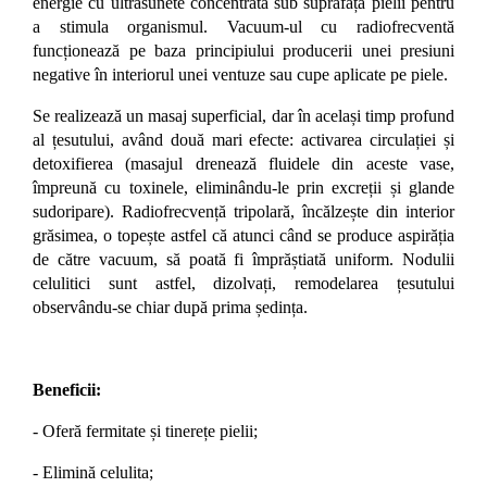
energie cu ultrasunete concentrată sub suprafața pielii pentru
a stimula organismul. Vacuum-ul cu radiofrecventă
funcționează pe baza principiului producerii unei presiuni
negative în interiorul unei ventuze sau cupe aplicate pe piele.
Se realizează un masaj superficial, dar în același timp profund
al țesutului, având două mari efecte: activarea circulației și
detoxifierea (masajul drenează fluidele din aceste vase,
împreună cu toxinele, eliminându-le prin excreții și glande
sudoripare). Radiofrecvență tripolară, încălzește din interior
grăsimea, o topește astfel că atunci când se produce aspirăția
de către vacuum, să poată fi împrăștiată uniform. Nodulii
celulitici sunt astfel, dizolvați, remodelarea țesutului
observându-se chiar după prima ședința.
Beneficii:
- Oferă fermitate și tinerețe pielii;
- Elimină celulita;