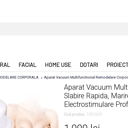
RAL
FACIAL
HOME USE
DOTARI
PROIEC
ODELARE CORPORALA
Aparat Vacuum Multifunctional Remodelare Corporala
Aparat Vacuum Multi
Slabire Rapida, Marir
Electrostimulare Pr
Cod produs:
1002609