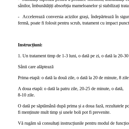
sânilor, îmbunătățiți absorbția mameloanelor și stabilizați trat
- Accelerează conversia acizilor grași, îndepărtează în sigur
fermă, poate fi folosit pentru scrub, tratament cu impact punctua
Instrucțiuni:
1. Un tratament timp de 1-3 luni, o dată pe zi, o dată la 20-30
Sânii care alăptează
Prima etapă: o dată la două zile, o dată la 20 de minute, 8 zile
A doua etapă: o dată la patru zile, 20-25 de minute, o dată,
8-10 zile.
O dată pe săptămână după prima și a doua fază, rezultatele po
fi menținute mult timp și unele boli pot fi prevenite.
Vă rugăm să consultați instrucțiunile pentru modul de funcțio