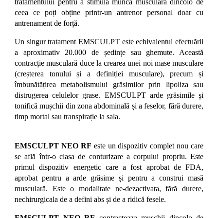
tratamentului pentru a stimula muncă musculară dincolo de
ceea ce poți obține printr-un antrenor personal doar cu
antrenament de forță.
Un singur tratament EMSCULPT este echivalentul efectuării
a aproximativ 20.000 de ședințe sau ghemute. Această
contracție musculară duce la crearea unei noi mase musculare
(creșterea tonului și a definiției musculare), precum și
îmbunătățirea metabolismului grăsimilor prin lipoliza sau
distrugerea celulelor grase. EMSCULPT arde grăsimile și
tonifică mușchii din zona abdominală și a feselor, fără durere,
timp mortal sau transpirație la sala.
EMSCULPT NEO RF
este un dispozitiv complet nou care
se află într-o clasa de conturizare a corpului propriu. Este
primul dispozitiv energetic care a fost aprobat de FDA,
aprobat pentru a arde grăsime și pentru a construi masă
musculară. Este o modalitate ne-dezactivata, fără durere,
nechirurgicala de a defini abs și de a ridică fesele.
EMSCULPT NEO RF
contracteaza mușchii dincolo de