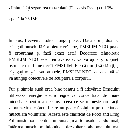
- îmbunătăți separarea musculară (Diastasis Recti) cu 19%
- până la 35 IMC
În plus, frecvența radio strânge pielea.
Dacă doriți doar să
câștigați mușchi fără a pierde grăsime, EMSLIM NEO poate
fi programat și facă exact asta! Deoarece tehnologia
EMSLIM NEO este mai avansată, va va ajută și obțineți
rezultate mai bune decât EMSLIM. Fie că doriți să slăbiți, și
câștigați mușchi sau ambele, EMSLIM NEO va va ajută să
va atingeți obiectivele de sculptură a corpului.
Pur și simplu sună prea bine pentru a fi adevărat: Emsculpt
utilizează energie electromagnetica concentrată de mare
intensitate pentru a declanșa ceea ce se numește contracții
supramaximale (genul care nu poate fi obținut prin acțiunea
musculară voluntară). Acesta este clarificat de Food and Drug
Administration pentru îmbunătățirea tonusului abdominal,
întărirea mușchilor abdominali, dezvoltarea abdomenului mai