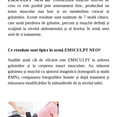
ceea ce este posibil prin antrenament fizic, producând un
tonus muscular mai bun și un metabolism crescut al
grăsimilor. Aceste rezultate sunt susținute de 7 studii clinice,
care arată pierderea de grăsime, precum și mușchii definiți și
sculptati la nivelul abdomenului și al feselor, în urmă unei
serii de 4 tratamente.
Ce rezultate sunt tipice în urmă EMSCULPT NEO?
Studiile arată cât de eficient este EMSCULPT la arderea
grăsimilor și la creșterea masei musculare. Au măsurat
grăsimea și mușchii cu ajutorul imagisticii (tomografii și studii
RMN), compararea fotografiilor înainte și după tratament și
măsurarea modificărilor în măsurătorile de la nivelul taliei.