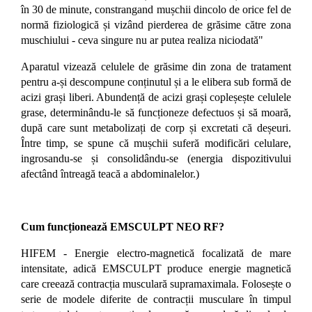
în 30 de minute, constrangand mușchii dincolo de orice fel de
normă fiziologică și vizând pierderea de grăsime către zona
muschiului - ceva singure nu ar putea realiza niciodată"
Aparatul vizează celulele de grăsime din zona de tratament
pentru a-și descompune conținutul și a le elibera sub formă de
acizi grași liberi. Abundență de acizi grași copleșește celulele
grase, determinându-le să funcționeze defectuos și să moară,
după care sunt metabolizați de corp și excretati că deșeuri.
Între timp, se spune că mușchii suferă modificări celulare,
ingrosandu-se și consolidându-se (energia dispozitivului
afectând întreagă teacă a abdominalelor.)
Cum funcționează EMSCULPT NEO RF?
HIFEM - Energie electro-magnetică focalizată de mare
intensitate, adică EMSCULPT produce energie magnetică
care creează contracția musculară supramaximala. Folosește o
serie de modele diferite de contracții musculare în timpul