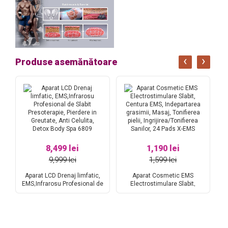
‹
›
Produse asemănătoare
8,499 lei
1,190 lei
9,999 lei
1,599 lei
Aparat LCD Drenaj limfatic,
Aparat Cosmetic EMS
e
EMS,Infrarosu Profesional de
Electrostimulare Slabit,
Ap
in
Slabit Presoterapie, Pierdere in
Centura EMS, Indepartarea
x
Greutate, Anti Celulita, Detox
grasimii, Masaj, Tonifierea
Re
Body Spa 6809
pielii, Ingrijirea/Tonifierea
Sanilor, 24 Pads X-EMS
A
i