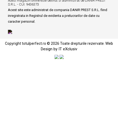
Acest magazin online este detinut si administrat de DANIR PREST
S.R.L. - CUI: 9436373
Acest site este administrat de compania DANIR PREST S.R.L. fiind
inregistrata in Registrul de evidenta a prelucrarilor de date cu
caracter personal.
Web
Copyright totulperfect.ro © 2026 Toate drepturile rezervate.
Design by IT eXclusiv