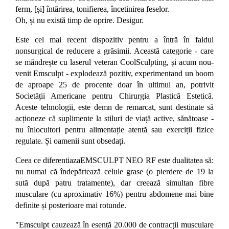
ferm, [și] întărirea, tonifierea, încetinirea feselor.
Oh, și nu există timp de oprire. Desigur.
Este cel mai recent dispozitiv pentru a întră în faldul
nonsurgical de reducere a grăsimii. Această categorie - care
se mândrește cu laserul veteran CoolSculpting, și acum nou-
venit Emsculpt - explodează pozitiv, experimentand un boom
de aproape 25 de procente doar în ultimul an, potrivit
Societății Americane pentru Chirurgia Plastică Estetică.
Aceste tehnologii, este demn de remarcat, sunt destinate să
acționeze că suplimente la stiluri de viață active, sănătoase -
nu înlocuitori pentru alimentație atentă sau exerciții fizice
regulate. Și oamenii sunt obsedați.
Ceea ce diferentiazaEMSCULPT NEO RF este dualitatea să:
nu numai că îndepărtează celule grase (o pierdere de 19 la
sută după patru tratamente), dar creează simultan fibre
musculare (cu aproximativ 16%) pentru abdomene mai bine
definite și posterioare mai rotunde.
"Emsculpt cauzează în esență 20.000 de contracții musculare