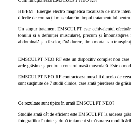
Cum funcționează EMSCULPT NEO RF?
HIFEM - Energie electro-magnetică focalizată de mare inte
diferite de contracții musculare în timpul tratamentului pentr
Un singur tratament EMSCULPT este echivalentul efectuării
tonului și a definiției musculare), precum și îmbunătățire
abdominală și a feselor, fără durere, timp mortal sau transpirați
EMSCULPT NEO RF
este un dispozitiv complet nou care s
arde grăsime și pentru a construi masă musculară. Este o modali
EMSCULPT NEO RF
contracteaza mușchii dincolo de ceea 
sunt susținute de 7 studii clinice, care arată pierderea de grăs
Ce rezultate sunt tipice în urmă EMSCULPT NEO?
Studiile arată cât de eficient este EMSCULPT la arderea grăsi
fotografiilor înainte și după tratament și măsurarea modificărilo