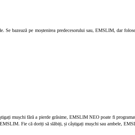
 Se bazează pe moștenirea predecesorului sau, EMSLIM, dar foloseș
câștigați mușchi fără a pierde grăsime, EMSLIM NEO poate fi program
t EMSLIM. Fie că doriți să slăbiți, și câștigați mușchi sau ambele, EM