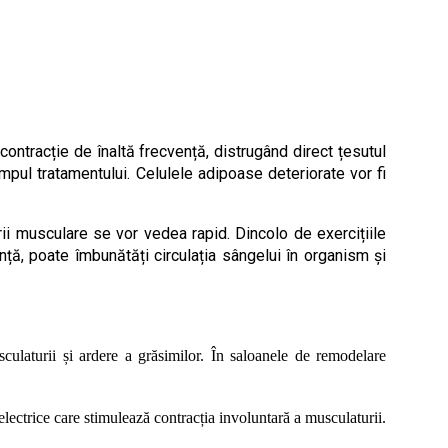
ntracție de înaltă frecvență, distrugând direct țesutul
mpul tratamentului.
Celulele adipoase deteriorate vor fi
rii musculare se vor vedea rapid.
Dincolo de exercițiile
ță, poate îmbunătăți circulația sângelui în organism și
ulaturii și ardere a grăsimilor. În saloanele de remodelare
lectrice care stimulează contracția involuntară a musculaturii.