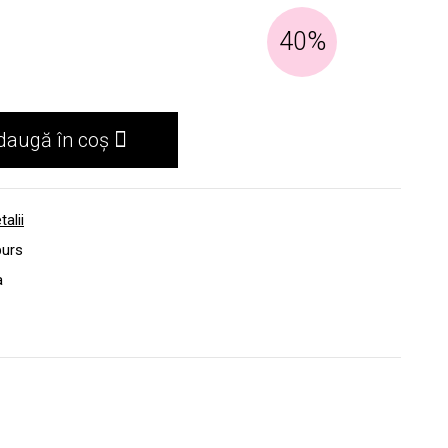
40%
daugă în coș
talii
burs
a