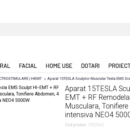
RAL
FACIAL
HOME USE
DOTARI
PROIEC
CTROSTIMULARE | HIEMT
Aparat 15TESLA Sculptor Muscular Tesla EMS Scu
Aparat 15TESLA Scul
EMT + RF Remodelar
Musculara, Tonifiere
intensiva NEO4 50
Cod produs:
1002562