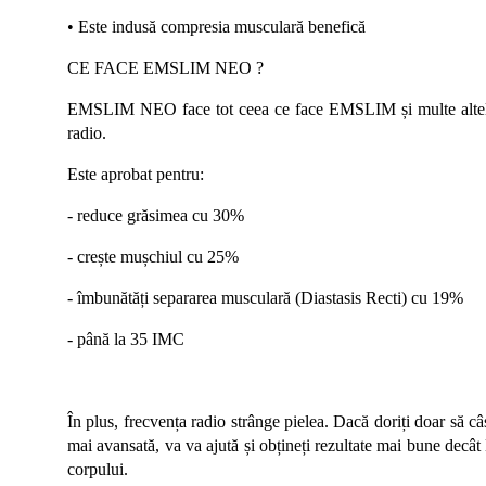
• Este indusă compresia musculară benefică
CE FACE EMSLIM NEO ?
EMSLIM NEO face tot ceea ce face EMSLIM și multe altele.
radio.
Este aprobat pentru:
- reduce grăsimea cu 30%
- crește mușchiul cu 25%
- îmbunătăți separarea musculară (Diastasis Recti) cu 19%
- până la 35 IMC
În plus, frecvența radio strânge pielea.
Dacă doriți doar să 
mai avansată, va va ajută și obțineți rezultate mai bune decâ
corpului.