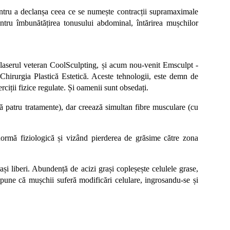
entru a declanșa ceea ce se numește contracții supramaximale
ntru îmbunătățirea tonusului abdominal, întărirea mușchilor
u laserul veteran CoolSculpting, și acum nou-venit Emsculpt -
hirurgia Plastică Estetică. Aceste tehnologii, este demn de
rciții fizice regulate. Și oamenii sunt obsedați.
patru tratamente), dar creează simultan fibre musculare (cu
ormă fiziologică și vizând pierderea de grăsime către zona
și liberi. Abundență de acizi grași copleșește celulele grase,
spune că mușchii suferă modificări celulare, ingrosandu-se și