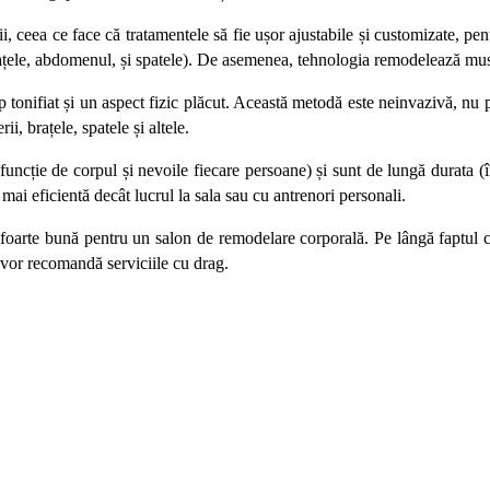
ceea ce face că tratamentele să fie ușor ajustabile și customizate, pentr
brațele, abdomenul, și spatele). De asemenea, tehnologia remodelează mus
 tonifiat și un aspect fizic plăcut. Această metodă este neinvazivă, nu
ii, brațele, spatele și altele.
n funcție de corpul și nevoile fiecare persoane) și sunt de lungă durata
mai eficientă decât lucrul la sala sau cu antrenori personali.
foarte bună pentru un salon de remodelare corporală. Pe lângă faptul că
i vor recomandă serviciile cu drag.