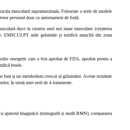
acția musculară supramaximala. Folosește o serie de modele
trenor personal doar cu antrenament de forță.
sculară duce la crearea unei noi mase musculare (creșterea
grase. EMSCULPT arde grăsimile și tonifică mușchii din zona
ozitiv energetic care a fost aprobat de FDA, aprobat pentru a
idică fesele.
 bun și un metabolism crescut al grăsimilor. Aceste rezultate
selor, în urmă unei serii de 4 tratamente.
cu ajutorul imagisticii (tomografii și studii RMN), compararea