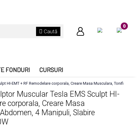
0
Caută
TE FONDURI
CURSURI
lpt HI-EMT + RF Remodelare corporala, Creare Masa Musculara, Tonifiere Abd
ptor Muscular Tesla EMS Sculpt HI-
e corporala, Creare Masa
 Abdomen, 4 Manipuli, Slabire
00W