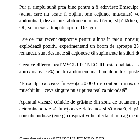
Pur și simplu sună prea bine pentru a fi adevărat: Emsculpt
(genul care nu poate fi obținut prin acțiunea musculară vo
abdominali, dezvoltarea abdomenului mai ferm, [și] întărirea, t
Oh, și nu există timp de oprire. Desigur.
Este cel mai recent dispozitiv pentru a întră în faldul nons
explodează pozitiv, experimentand un boom de aproape 25 de
remarcat, sunt destinate să acționeze că suplimente la stiluri d
Ceea ce diferentiazaEMSCULPT NEO RF este dualitatea să: nu
aproximativ 16%) pentru abdomene mai bine definite și poste
"Emsculpt cauzează în esență 20.000 de contracții muscula
muschiului - ceva singure nu ar putea realiza niciodată"
Aparatul vizează celulele de grăsime din zona de tratament pe
determinându-le să funcționeze defectuos și să moară, după c
consolidându-se (energia dispozitivului afectând întreagă tea