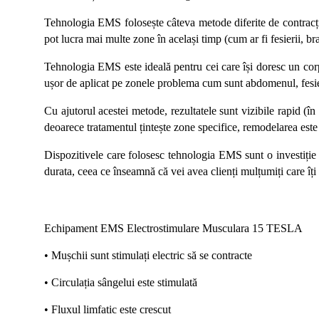
Tehnologia EMS folosește câteva metode diferite de contracții, 
pot lucra mai multe zone în același timp (cum ar fi fesierii, 
Tehnologia EMS este ideală pentru cei care își doresc un corp
ușor de aplicat pe zonele problema cum sunt abdomenul, fesier
Cu ajutorul acestei metode, rezultatele sunt vizibile rapid (î
deoarece tratamentul țintește zone specifice, remodelarea este 
Dispozitivele care folosesc tehnologia EMS sunt o investiție 
durata, ceea ce înseamnă că vei avea clienți mulțumiți care îț
Echipament EMS Electrostimulare Musculara 15 TESLA
• Mușchii sunt stimulați electric să se contracte
• Circulația sângelui este stimulată
• Fluxul limfatic este crescut