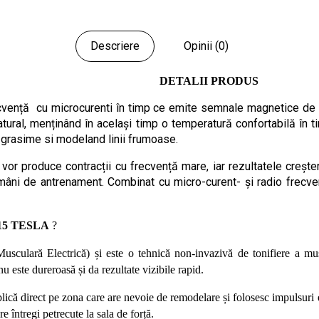
Descriere
Opinii (0)
DETALII PRODUS
cvență cu microcurenti în timp ce emite semnale magnetice de co
ural, menținând în același timp o temperatură confortabilă în ti
 grasime si modeland linii frumoase.
vor produce contracții cu frecvență mare, iar rezultatele crește
mâni de antrenament.
Combinat cu micro-curent- și radio frecven
 15 TESLA
?
sculară Electrică) și este o tehnică non-invazivă de tonifiere a musc
este dureroasă și da rezultate vizibile rapid.
lică direct pe zona care are nevoie de remodelare și folosesc impulsuri e
re întregi petrecute la sala de forță.