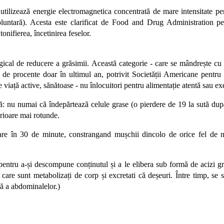
 utilizează energie electromagnetica concentrată de mare intensitate p
luntară). Acesta este clarificat de Food and Drug Administration pe
onifierea, încetinirea feselor.
urgical de reducere a grăsimii. Această categorie - care se mândrește c
 procente doar în ultimul an, potrivit Societății Americane pentru C
e viață active, sănătoase - nu înlocuitori pentru alimentație atentă sau exe
 numai că îndepărtează celule grase (o pierdere de 19 la sută după 
rioare mai rotunde.
re în 30 de minute, constrangand mușchii dincolo de orice fel de n
ntru a-și descompune conținutul și a le elibera sub formă de acizi gra
are sunt metabolizați de corp și excretati că deșeuri. Între timp, se 
că a abdominalelor.)