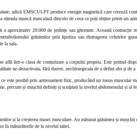
nsitate, adică EMSCULPT produce energie magnetică care creează contr
u a stimula muncă musculară dincolo de ceea ce poți obține printr-un an
 a aproximativ 20.000 de ședințe sau ghemute. Această contracție mu
a metabolismului grăsimilor prin lipoliza sau distrugerea celulelor 
e la sala.
e află într-o clasa de conturizare a corpului propriu. Este primul disp
tate ne-dezactivata, fără durere, nechirurgicala de a defini abs și de a r
ce este posibil prin antrenament fizic, producând un tonus muscular mai
ime, precum și mușchii definiți și sculptati la nivelul abdomenului și al fe
milor și la creșterea masei musculare. Au măsurat grăsimea și mușchii 
r în măsurătorile de la nivelul taliei.