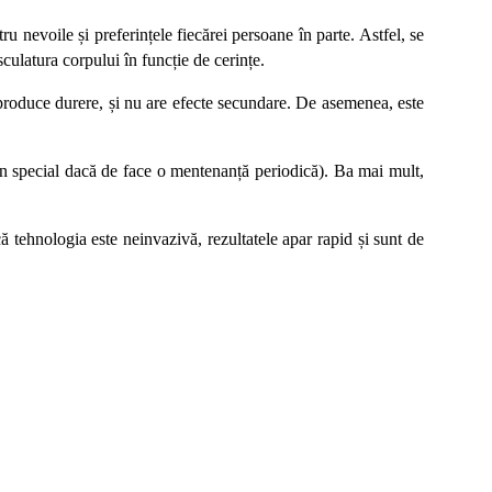
u nevoile și preferințele fiecărei persoane în parte. Astfel, se
culatura corpului în funcție de cerințe.
 produce durere, și nu are efecte secundare. De asemenea, este
 (în special dacă de face o mentenanță periodică). Ba mai mult,
 tehnologia este neinvazivă, rezultatele apar rapid și sunt de