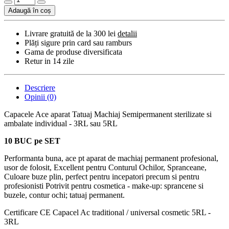
Adaugă în coș
Livrare gratuită de la 300 lei
detalii
Plăți sigure prin card sau ramburs
Gama de produse diversificata
Retur in 14 zile
Descriere
Opinii (0)
Capacele Ace aparat Tatuaj Machiaj Semipermanent sterilizate si
ambalate individual - 3RL sau 5RL
10 BUC pe SET
Performanta buna, ace pt aparat de machiaj permanent profesional,
usor de folosit, Excellent pentru Conturul Ochilor, Spranceane,
Culoare buze plin, perfect pentru incepatori precum si pentru
profesionisti Potrivit pentru cosmetica - make-up: sprancene si
buzele, contur ochi; tatuaj permanent.
Certificare CE Capacel Ac traditional / universal cosmetic 5RL -
3RL