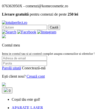
076363950X - comenzi@komecosmetic.ro
Livrare gratuită
pentru comenzi de peste
250 lei
Caută
Contul meu
Intra in contul tau si ai control complet asupra comenzilor si ofertelor !
Parolă uitată
Conectează-mă
Ești client nou?
Crează cont
0
Coșul tău este gol!
APARATE LASER