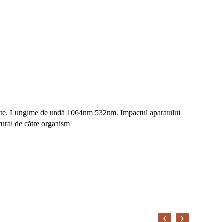
vizate. Lungime de undă 1064nm 532nm. Impactul aparatului
tural de către organism
‹
›