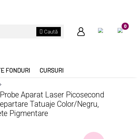
0
Caută
TE FONDURI
CURSURI
 Probe Aparat Laser Picosecond
artare Tatuaje Color/Negru,
ete Pigmentare