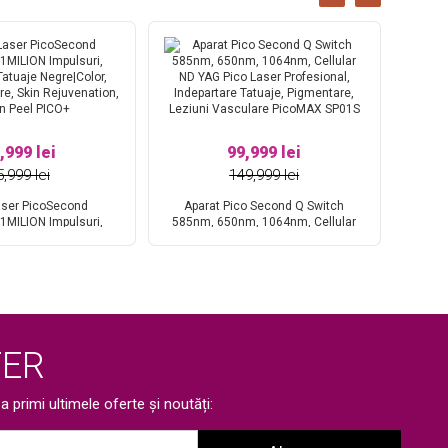
,999 lei
99,999 lei
5,999 lei
149,999 lei
aser PicoSecond
Aparat Pico Second Q Switch
Ap
 1MILION Impulsuri,
585nm, 650nm, 1064nm, Cellular
swi
Tatuaje Negre|Color,
ND YAG Pico Laser Profesional,
Imp
e, Skin Rejuvenation,
Indepartare Tatuaje, Pigmentare,
Negre|
n Peel PICO+
Leziuni Vasculare PicoMAX SP01S
Rejuv
ER
 primi ultimele oferte și noutăți: