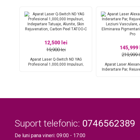
12,500 lei
145,999 
19,900 lei
219,999 l
Aparat Laser Q-Switch ND YAG
d
Profesional 1,000,000 Impulsuri,
Aparat Laser Alexan
uri,
Indepartare Tatuaje, Alunite, Skin
Inderartare Par, Rejuv
lor,
Rejuvenation, Carbon Peel TATOO-C
Leziuni Vasculare, 
ation,
Eliminarea Pigmentari
Pro
Suport telefonic:
0746562389
De luni pana vineri: 09:00 - 17:00