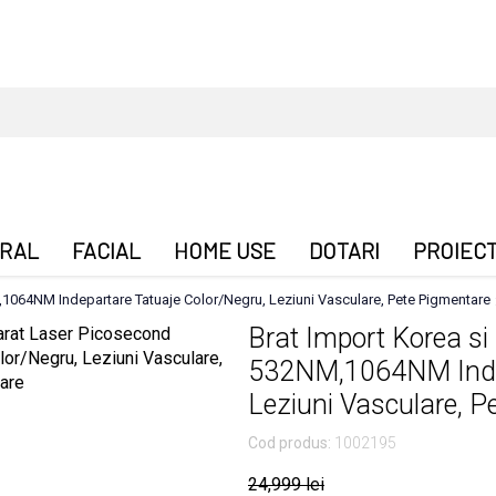
RAL
FACIAL
HOME USE
DOTARI
PROIEC
1064NM Indepartare Tatuaje Color/Negru, Leziuni Vasculare, Pete Pigmentare
Brat Import Korea si
532NM,1064NM Indep
Leziuni Vasculare, P
Cod produs:
1002195
24,999 lei