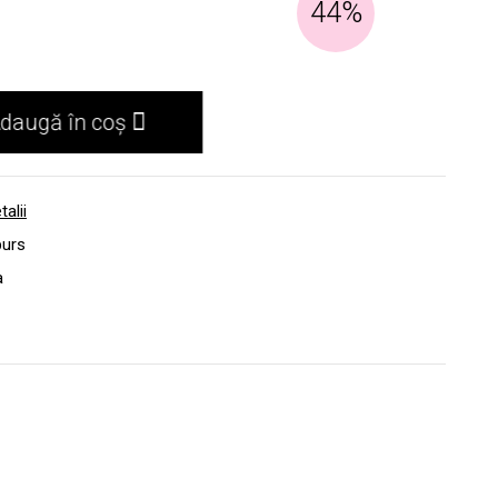
44%
daugă în coș
talii
burs
a