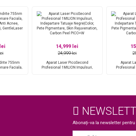
lei
14,999 lei
15
ei
24,999 lei
2
drite 755nm
Aparat Laser PicoSecond
Aparat L
enare Faciala,
Profesional 1MILION Impulsuri,
Profesional
Anti Acnee,
Indepartare Tatuaje Negre|Color,
Indepartare 
i, GentleLaser
Pete Pigmentare, Skin Rejuvenation,
Pete Pigmentar
Carbon Peel PICO+W
Carbo
NEWSLETT
Abonați-va la newsletter pentru a