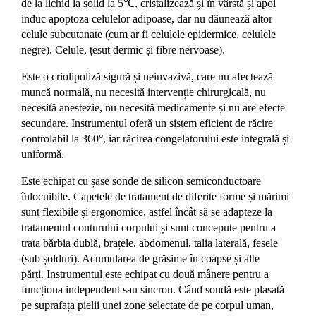
de la lichid la solid la 5℃, cristalizează și în vârstă și apoi
induc apoptoza celulelor adipoase, dar nu dăunează altor
celule subcutanate (cum ar fi celulele epidermice, celulele
negre). Celule, țesut dermic și fibre nervoase).
Este o criolipoliză sigură și neinvazivă, care nu afectează
muncă normală, nu necesită intervenție chirurgicală, nu
necesită anestezie, nu necesită medicamente și nu are efecte
secundare. Instrumentul oferă un sistem eficient de răcire
controlabil la 360°, iar răcirea congelatorului este integrală și
uniformă.
Este echipat cu șase sonde de silicon semiconductoare
înlocuibile. Capetele de tratament de diferite forme și mărimi
sunt flexibile și ergonomice, astfel încât să se adapteze la
tratamentul conturului corpului și sunt concepute pentru a
trata bărbia dublă, brațele, abdomenul, talia laterală, fesele
(sub șolduri). Acumularea de grăsime în coapse și alte
părți. Instrumentul este echipat cu două mânere pentru a
funcționa independent sau sincron. Când sondă este plasată
pe suprafața pielii unei zone selectate de pe corpul uman,