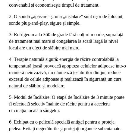
convenabil și economisește timpul de tratament.
2. O sondă „apăsare” și una „instalare” sunt ușor de înlocuit,
sonde plug-and-play, sigure și simple.
3. Refrigerarea la 360 de grade fără colțuri moarte, suprafață
de tratament mai mare și congelarea la scară largă la nivel
local are un efect de slăbire mai mare.
4. Terapie naturală sigură: energia de răcire controlabilă la
temperatură joasă provoacă apoptoza celulelor adipoase într-o
manieră neinvazivă, nu dăunează țesuturilor din jur, reduce
excesul de celule adipoase și realizează în siguranță un curs
natural de slăbire și modelare.
5. Modul de încălzire: O etapă de încălzire de 3 minute poate
fi efectuată selectiv înainte de răcire pentru a accelera
circulația locală a sângelui.
6. Echipat cu o peliculă specială antigel pentru a proteja
pielea. Evitați degerăturile și protejați organele subcutanate.