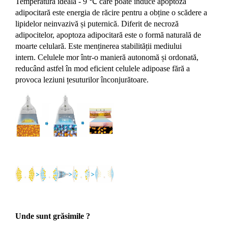
Temperatura ideală - 9 ℃ care poate induce apoptoza
adipocitară este energia de răcire pentru a obține o scădere a
lipidelor neinvazivă și puternică. Diferit de necroză
adipocitelor, apoptoza adipocitară este o formă naturală de
moarte celulară. Este menținerea stabilității mediului
intern. Celulele mor într-o manieră autonomă și ordonată,
reducând astfel în mod eficient celulele adipoase fără a
provoca leziuni țesuturilor înconjurătoare.
Unde sunt grăsimile ?