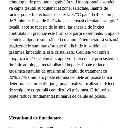
tehnologia de presiune negativă în vid încorporată a sondei
va capta țesutul subcutanat al zonei selectate. Înainte de
răcire, poate fi efectuată selectiv la 37°C până la 45°C timp
de 3 minute. Faza de încălzire accelerează circulația sanguină
locală, apoi se răcește de la sine, iar energia de îngheț
controlată cu precizie este furnizată părții desemnate. După ce
celulele adipoase sunt răcite la o anumită temperatură scăzută,
trigliceridele sunt transformate din lichide în solide, iar
grăsimea îmbătrânită este cristalizată. Celulele vor suferi
apoptoză în 2-6 săptămâni, apoi vor fi excretate prin sistemul
limfatic autolog și metabolismul hepatic. Poate reduce
grosimea stratului de grăsime al locului de tratament cu
20%-27% simultan, poate elimina celulele adipoase fără a
deteriora țesuturile din jur și poate realiza localizarea. Efect
de sculptare corporală care dizolvă grăsimea. Criolipoliza
poate reduce fundamental numărul de celule adipoase.
Mecanismul de funcționare