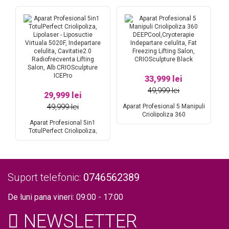
33,999 lei
49,999 lei
29,999 lei
49,999 lei
Aparat Profesional 5 Manipuli
Criolipoliza 360
za
Aparat Profesional 5in1
DEEPCool,Cryoterapie
Ap
e
TotulPerfect Criolipoliza,
Indepartare celulita, Fat
T
Lipolaser - Liposuctie Virtuala
Freezing Lifting Salon,
ie
5020F, Indepartare celulita,
CRIOSculpture Black
In
Cavitatie2.0 Radiofrecventa
ro
Lifting Salon, Alb
S
CRIOSculpture ICEPro
Suport telefonic:
0746562389
De luni pana vineri: 09:00 - 17:00
NEWSLETTER