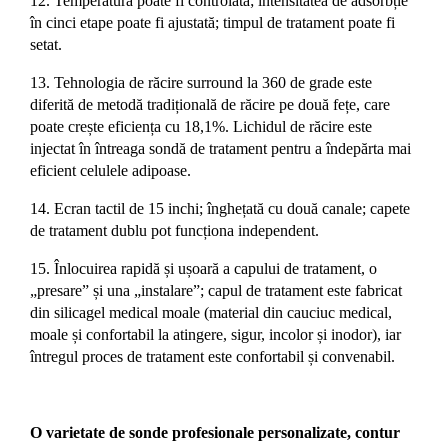
12.
Temperatura poate fi controlată; intensitatea de adsorbție
în cinci etape poate fi ajustată; timpul de tratament poate fi
setat.
13.
Tehnologia de răcire surround la 360 de grade este
diferită de metodă tradițională de răcire pe două fețe, care
poate crește eficiența cu 18,1%. Lichidul de răcire este
injectat în întreaga sondă de tratament pentru a îndepărta mai
eficient celulele adipoase.
14.
Ecran tactil de 15 inchi; înghețată cu două canale; capete
de tratament dublu pot funcționa independent.
15.
Înlocuirea rapidă și ușoară a capului de tratament, o
„presare” și una „instalare”; capul de tratament este fabricat
din silicagel medical moale (material din cauciuc medical,
moale și confortabil la atingere, sigur, incolor și inodor), iar
întregul proces de tratament este confortabil și convenabil.
O varietate de sonde profesionale personalizate, contur