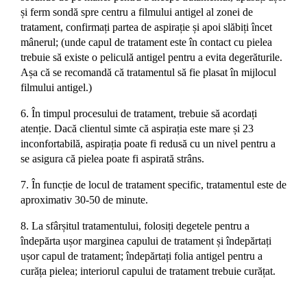
și ferm sondă spre centru a filmului antigel al zonei de
tratament, confirmați partea de aspirație și apoi slăbiți încet
mânerul; (unde capul de tratament este în contact cu pielea
trebuie să existe o peliculă antigel pentru a evita degerăturile.
Așa că se recomandă că tratamentul să fie plasat în mijlocul
filmului antigel.)
6. În timpul procesului de tratament, trebuie să acordați
atenție. Dacă clientul simte că aspirația este mare și 23
inconfortabilă, aspirația poate fi redusă cu un nivel pentru a
se asigura că pielea poate fi aspirată strâns.
7. În funcție de locul de tratament specific, tratamentul este de
aproximativ 30-50 de minute.
8. La sfârșitul tratamentului, folosiți degetele pentru a
îndepărta ușor marginea capului de tratament și îndepărtați
ușor capul de tratament; îndepărtați folia antigel pentru a
curăța pielea; interiorul capului de tratament trebuie curățat.