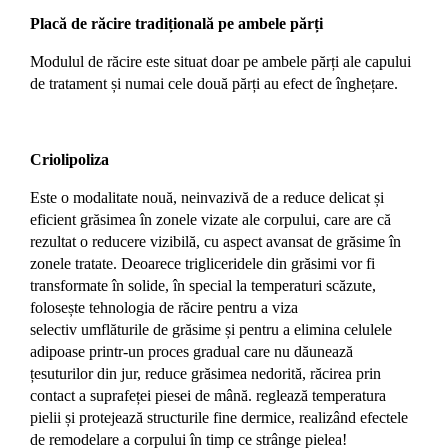
Placă de răcire tradițională pe ambele părți
Modulul de răcire este situat doar pe ambele părți ale capului
de tratament și numai cele două părți au efect de înghețare.
Criolipoliza
Este o modalitate nouă, neinvazivă de a reduce delicat și
eficient grăsimea în zonele vizate ale corpului, care are că
rezultat o
reducere vizibilă, cu aspect avansat de grăsime în
zonele tratate. Deoarece trigliceridele din grăsimi vor fi
transformate în solide, în
special la temperaturi scăzute,
folosește tehnologia de răcire pentru a viza
selectiv
umflăturile de grăsime și pentru a elimina celulele
adipoase printr-un proces gradual care nu dăunează
țesuturilor din jur, reduce grăsimea nedorită, răcirea prin
contact a suprafeței piesei de mână. reglează temperatura
pielii și protejează structurile fine dermice, realizând efectele
de remodelare a corpului în timp ce strânge pielea!