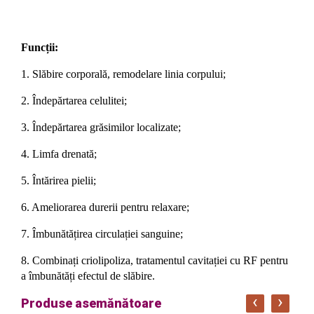
Funcții:
1. Slăbire corporală, remodelare linia corpului;
2. Îndepărtarea celulitei
;
3. Îndepărtarea grăsimilor localizate
;
4. Limfa drenată
;
5. Întărirea pielii
;
6. Ameliorarea durerii pentru relaxare
;
7. Îmbunătățirea circulației sanguine
;
8. Combinați criolipoliza, tratamentul cavitației cu RF pentru
a îmbunătăți efectul de slăbire.
‹
›
Produse asemănătoare