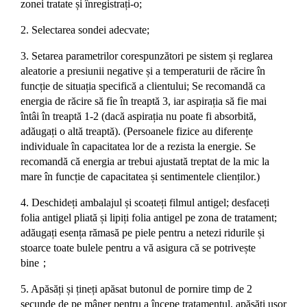
zonei tratate și înregistrați-o;
2. Selectarea sondei adecvate;
3. Setarea parametrilor corespunzători pe sistem și reglarea
aleatorie a presiunii negative și a temperaturii de răcire în
funcție de situația specifică a clientului; Se recomandă ca
energia de răcire să fie în treaptă 3, iar aspirația să fie mai
întâi în treaptă 1-2 (dacă aspirația nu poate fi absorbită,
adăugați o altă treaptă). (Persoanele fizice au diferențe
individuale în capacitatea lor de a rezista la energie. Se
recomandă că energia ar trebui ajustată treptat de la mic la
mare în funcție de capacitatea și sentimentele clienților.)
4. Deschideți ambalajul și scoateți filmul antigel; desfaceți
folia antigel pliată și lipiți folia antigel pe zona de tratament;
adăugați esența rămasă pe piele pentru a netezi ridurile și
stoarce toate bulele pentru a vă asigura că se potrivește
bine
；
5. Apăsăți și țineți apăsat butonul de pornire timp de 2
secunde de pe mâner pentru a începe tratamentul, apăsăți ușor