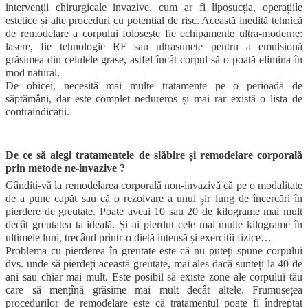
intervenții chirurgicale invazive, cum ar fi liposucția, operațiile
estetice și alte proceduri cu potențial de risc. Această inedită tehnică
de remodelare a corpului folosește fie echipamente ultra-moderne:
lasere, fie tehnologie RF sau ultrasunete pentru a emulsionă
grăsimea din celulele grase, astfel încât corpul să o poată elimina în
mod natural.
De obicei, necesită mai multe tratamente pe o perioadă de
săptămâni, dar este complet nedureros și mai rar există o lista de
contraindicații.
De ce să alegi tratamentele de slăbire și remodelare corporală
prin metode ne-invazive ?
Gândiți-vă la remodelarea corporală non-invazivă că pe o modalitate
de a pune capăt sau că o rezolvare a unui șir lung de încercări în
pierdere de greutate. Poate aveai 10 sau 20 de kilograme mai mult
decât greutatea ta ideală. Și ai pierdut cele mai multe kilograme în
ultimele luni, trecând printr-o dietă intensă și exerciții fizice…
Problema cu pierderea în greutate este că nu puteți spune corpului
dvs. unde să pierdeți această greutate, mai ales dacă sunteți la 40 de
ani sau chiar mai mult. Este posibil să existe zone ale corpului tău
care să mențînă grăsime mai mult decât altele. Frumusețea
procedurilor de remodelare este că tratamentul poate fi îndreptat