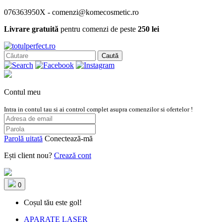
076363950X - comenzi@komecosmetic.ro
Livrare gratuită
pentru comenzi de peste
250 lei
Caută
Contul meu
Intra in contul tau si ai control complet asupra comenzilor si ofertelor !
Parolă uitată
Conectează-mă
Ești client nou?
Crează cont
0
Coșul tău este gol!
APARATE LASER