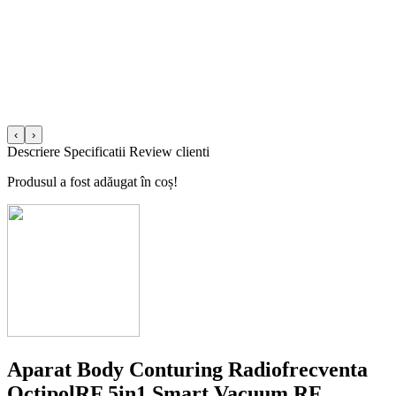
‹
›
Descriere
Specificatii
Review clienti
Produsul a fost adăugat în coș!
Aparat Body Conturing Radiofrecventa
OctipolRF 5in1 Smart Vacuum RF,