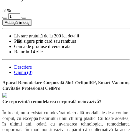
51%
Adaugă în coș
Livrare gratuită de la 300 lei
detalii
Plăți sigure prin card sau ramburs
Gama de produse diversificata
Retur in 14 zile
Descriere
Opinii (0)
Aparat Remodelare Corporală 5in1 OctipolRF, Smart Vacuum,
Cavitatie Profesional CellPro
Ce reprezintă remodelarea corporală neinvazivă?
În trecut, nu a existat cu adevărat nicio altă modalitate de a contura
corpul, cu excepția bisturiului unui chirurg plastic. Cu toate acestea,
în ultimii ani, odată cu avansarea tehnologiei, remodelarea
corpororala în mod non-invaziv a apărut că o alternativă la acele