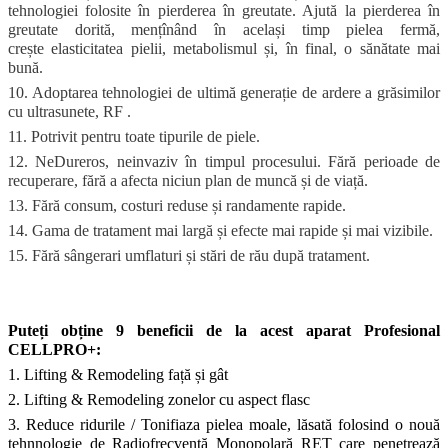
tehnologiei folosite în pierderea în greutate. Ajută la pierderea în
greutate dorită, mențînând în același timp pielea fermă,
crește
elasticitatea pielii, metabolismul și, în final, o sănătate mai
bună.
10. Adoptarea tehnologiei de ultimă generație de ardere a grăsimilor
cu ultrasunete, RF .
11. Potrivit pentru toate tipurile de piele.
12. NeDureros, neinvaziv în timpul procesului. Fără perioade de
recuperare, fără a afecta niciun plan de muncă și de viață.
13. Fără consum, costuri reduse și randamente rapide.
14. Gama de tratament mai largă și efecte mai rapide și mai vizibile.
15. Fără sângerari umflaturi și stări de rău după tratament.
Puteți obține 9 beneficii de la acest aparat Profesional
CELLPRO+:
1. Lifting & Remodeling față și gât
2. Lifting & Remodeling zonelor cu aspect flasc
3. Reduce ridurile / Tonifiaza pielea moale, lăsată folosind o nouă
tehnnologie de Radiofrecvență Monopolară RET care penetrează