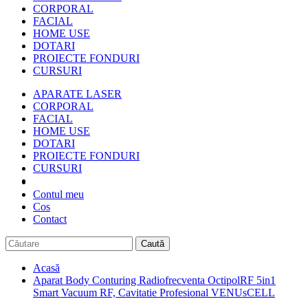
CORPORAL
FACIAL
HOME USE
DOTARI
PROIECTE FONDURI
CURSURI
APARATE LASER
CORPORAL
FACIAL
HOME USE
DOTARI
PROIECTE FONDURI
CURSURI
Contul meu
Cos
Contact
Caută
Acasă
Aparat Body Conturing Radiofrecventa OctipolRF 5in1
Smart Vacuum RF, Cavitatie Profesional VENUsCELL