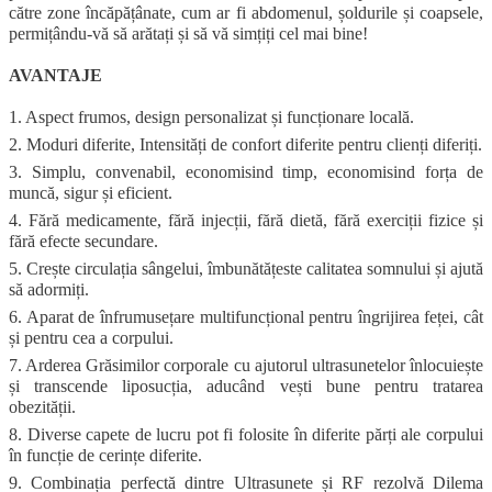
către zone încăpățânate, cum ar fi abdomenul, șoldurile și coapsele,
permițându-vă să arătați și să vă simțiți cel mai bine!
AVANTAJE
1. Aspect frumos, design personalizat și funcționare locală.
2. Moduri diferite, Intensități de confort diferite pentru clienți diferiți.
3. Simplu, convenabil, economisind timp, economisind forța de
muncă, sigur și eficient.
4. Fără medicamente, fără injecții, fără dietă, fără exerciții fizice și
fără efecte secundare.
5. Crește circulația sângelui, îmbunătățeste calitatea somnului și ajută
să adormiți.
6. Aparat de înfrumusețare multifuncțional pentru îngrijirea feței, cât
și pentru cea a corpului.
7. Arderea Grăsimilor corporale cu ajutorul ultrasunetelor înlocuiește
și transcende liposucția, aducând vești bune pentru tratarea
obezității.
8. Diverse capete de lucru pot fi folosite în diferite părți ale corpului
în funcție de cerințe diferite.
9. Combinația perfectă dintre Ultrasunete și RF rezolvă Dilema