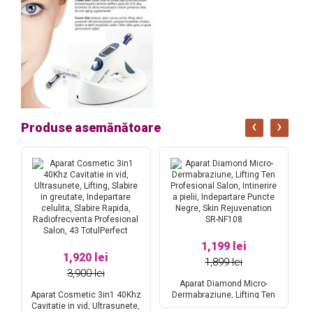
‹
›
Produse asemănătoare
1,199 lei
1,920 lei
1,899 lei
3,900 lei
Aparat Diamond Micro-
Aparat Cosmetic 3in1 40Khz
Dermabraziune, Lifting Ten
 a
Cavitatie in vid, Ultrasunete,
Profesional Salon, Intinerire a