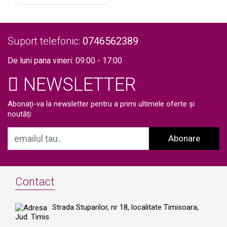
Lifting, Slabire in greutate,
pielii, Indepartare Puncte
Indepartare celulita, Slabire
Negre, Skin Rejuvenation SR-
H
Rapida, Radiofrecventa
NF108
Profesional Salon, 43
TotulPerfect
Suport telefonic:
0746562389
De luni pana vineri: 09:00 - 17:00
NEWSLETTER
Abonați-va la newsletter pentru a primi ultimele oferte și
noutăți:
Abonare
Contact
Strada Stuparilor, nr 18, localitate Timisoara,
Jud. Timis