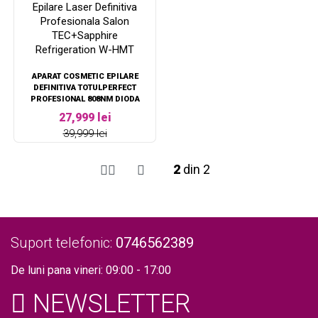
APARAT COSMETIC EPILARE
DEFINITIVA TOTULPERFECT
PROFESIONAL 808NM DIODA
LASER, 20.000.000 IMPULSURI,
27,999 lei
EPILARE LASER DEFINITIVA
39,999 lei
PROFESIONALA SALON
TEC+SAPPHIRE REFRIGERATION
W-HMT
2
din 2
Suport telefonic:
0746562389
De luni pana vineri: 09:00 - 17:00
NEWSLETTER