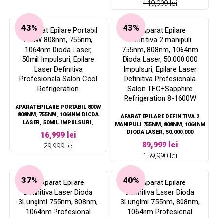
SALON TEC+SAPPHIRE
149,999 lei
LASER DEFINITIVA PROFESIONALA
REFRIGERATION 800W
SALON TEC+SAPPHIRE
REFRIGERATION1200W + ND YAG
43%
43%
LASER
APARAT EPILARE PORTABIL 800W
808NM, 755NM, 1064NM DIODA
APARAT EPILARE DEFINITIVA 2
LASER, 50MIL IMPULSURI,
MANIPULI 755NM, 808NM, 1064NM
EPILARE LASER DEFINITIVA
DIODA LASER, 50.000.000
16,999 lei
PROFESIONALA SALON COOL
IMPULSURI, EPILARE LASER
89,999 lei
29,999 lei
REFRIGERATION
DEFINITIVA PROFESIONALA SALON
159,990 lei
TEC+SAPPHIRE REFRIGERATION 8-
1600W
37%
40%