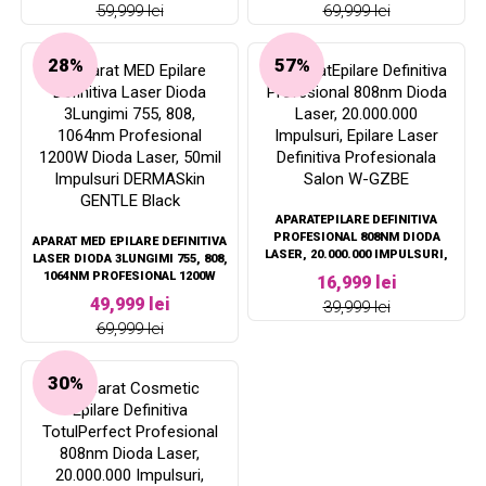
59,999 lei
69,999 lei
SALON 1200W
28%
57%
APARATEPILARE DEFINITIVA
PROFESIONAL 808NM DIODA
APARAT MED EPILARE DEFINITIVA
LASER, 20.000.000 IMPULSURI,
LASER DIODA 3LUNGIMI 755, 808,
EPILARE LASER DEFINITIVA
1064NM PROFESIONAL 1200W
16,999 lei
PROFESIONALA SALON W-GZBE
DIODA LASER, 50MIL IMPULSURI
49,999 lei
39,999 lei
DERMASKIN GENTLE BLACK
69,999 lei
30%