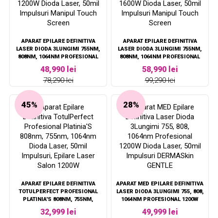
APARAT EPILARE DEFINITIVA
APARAT EPILARE DEFINITIVA
LASER DIODA 3LUNGIMI 755NM,
LASER DIODA 3LUNGIMI 755NM,
808NM, 1064NM PROFESIONAL
808NM, 1064NM PROFESIONAL
1200W DIODA LASER, 50MIL
1600W DIODA LASER, 50MIL
48,990 lei
58,990 lei
IMPULSURI MANIPUL TOUCH
IMPULSURI MANIPUL TOUCH
78,290 lei
99,290 lei
SCREEN
SCREEN
45%
28%
APARAT EPILARE DEFINITIVA
APARAT MED EPILARE DEFINITIVA
TOTULPERFECT PROFESIONAL
LASER DIODA 3LUNGIMI 755, 808,
PLATINIA'S 808NM, 755NM,
1064NM PROFESIONAL 1200W
1064NM DIODA LASER, 50MIL
DIODA LASER, 50MIL IMPULSURI
32,999 lei
49,999 lei
IMPULSURI, EPILARE LASER
DERMASKIN GENTLE