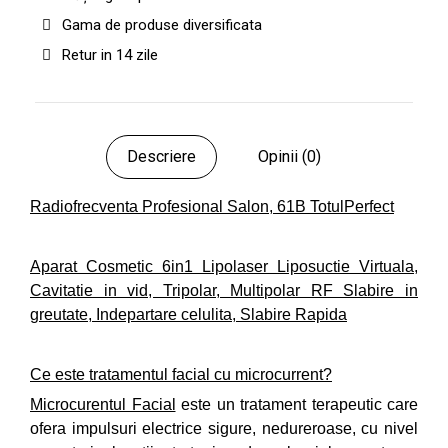
Gama de produse diversificata
Retur in 14 zile
Descriere
Opinii (0)
Radiofrecventa Profesional Salon, 61B TotulPerfect
Aparat Cosmetic 6in1 Lipolaser Liposuctie Virtuala,
Cavitatie in vid, Tripolar, Multipolar RF Slabire in
greutate, Indepartare celulita, Slabire Rapida
Ce este tratamentul facial cu microcurrent?
Microcurentul Facial
este un tratament terapeutic care
ofera impulsuri electrice sigure, nedureroase, cu nivel