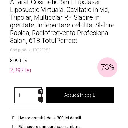
Aparat Cosmetic 6in1 Lipolaser
Liposuctie Virtuala, Cavitatie in vid,
Tripolar, Multipolar RF Slabire in
greutate, Indepartare celulita, Slabire
Rapida, Radiofrecventa Profesional
Salon, 61B TotulPerfect
Cod produs:
10020253
8,999 lei
73%
2,397 lei
Adaugă în coș
Livrare gratuită de la 300 lei
detalii
Plăți sigure prin card sau ramburs