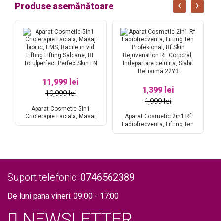
‹
›
Produse asemănătoare
11,999 lei
1,399 lei
19,999 lei
1,999 lei
Aparat Cosmetic 5in1
Crioterapie Faciala, Masaj
Aparat Cosmetic 2in1 Rf
A
e
bionic, EMS, Racire in vid
Fadiofrecventa, Lifting Ten
Ca
Cav
Lifting Lifting Saloane, RF
Profesional, Rf Skin
Sl
Totulperfect PerfectSkin LN
Rejuvenation RF Corporal,
,
Indepartare celulita, Slabit
Bellisima 22Y3
Suport telefonic:
0746562389
De luni pana vineri: 09:00 - 17:00
NEWSLETTER