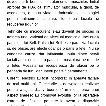
dovedit a fi benefic in tratamentul muschilor. Initial
aprobat de FDA ca stimulator muscular, a gasit, de
asemenea, o noua viata in industria cosmetologiei
pentru intinerirea celulara, tonifierea faciala si
reducerea ridurilor.
Tehnicile cu microcurenti s-au dovedit de succes in
tratarea unei varietati de afectiuni medicale, inclusiv a
paraliziei lui Bell. Palsia lui Bell este paralizia faciala
si, de obicei, are efecte doar pe o parte a fetei. Nu se
cunoaste cauza, dar inflamatia unuia dintre nervii
faciali are ca rezultat o paralizie musculara pe o parte
a fetei. Aceasta se recupereaza de obicei pe o
perioada de luni, dar uneori poate fi permanenta.
Curentii electrici au fost incorporati in aparate faciale
de mai multi ani. Cercetarile si dezvoltarea realizate
pentru a ajuta „baby boomers” in mentinerea unui
aspect tineresc au promovat evolutia lor la aparatele
extrem de eficiente pe care le avem la dispozitie