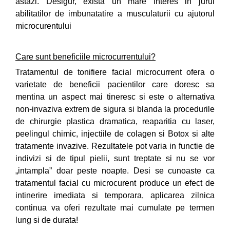
astazi. Desigur, exista un mare interes in jurul
abilitatilor de imbunatatire a musculaturii cu ajutorul
microcurentului
Care sunt beneficiile microcurrentului?
Tratamentul de tonifiere facial microcurrent ofera o
varietate de beneficii pacientilor care doresc sa
mentina un aspect mai tineresc si este o alternativa
non-invaziva extrem de sigura si blanda la procedurile
de chirurgie plastica dramatica, reaparitia cu laser,
peelingul chimic, injectiile de colagen si Botox si alte
tratamente invazive. Rezultatele pot varia in functie de
indivizi si de tipul pielii, sunt treptate si nu se vor
„intampla” doar peste noapte. Desi se cunoaste ca
tratamentul facial cu microcurent produce un efect de
intinerire imediata si temporara, aplicarea zilnica
continua va oferi rezultate mai cumulate pe termen
lung si de durata!