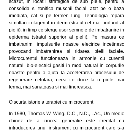
scazut, in locatii strategice de sub piele, pentru a
consolida si tonifica muschii faciali atat pe o baza
imediata, cat si pe termen lung. Tehnologia repara
simultan colagenul in derm (stratul cel mai profund al
pielii), in timp ce sterge usor semnele de imbatranire in
epiderma (stratul superior al pielii). Pe masura ce
imbatranim, impulsurile noastre electrice incetinesc
provocand imbatranirea si ridarea pielii faciale.
Microcurentul functioneaza in armonie cu curentii
naturali bio-electrici gasiti in mod natural in corpurile
noastre pentru a ajuta la accelerarea procesului de
regenerare celulara, ceea ce duce la o piele mai
ferma, mai sanatoasa si mai tinereasca.
O scurta istorie a terapiei cu microcurent
In 1980, Thomas W. Wing. D.C., N.D., LAc., Un medic
chinez de a cincea generatie este creditat cu
introducerea unui instrument cu microcurent care s-a