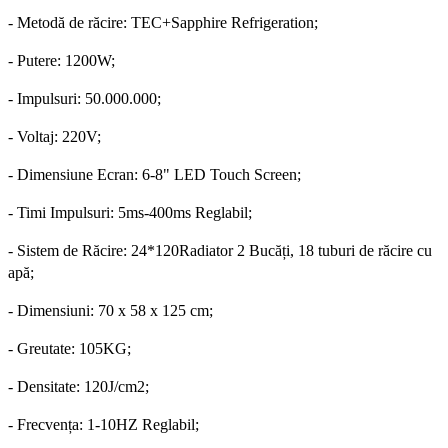
- Metodă de răcire: TEC+Sapphire Refrigeration;
- Putere: 1200W
;
- Impulsuri: 50.000.000
;
- Voltaj: 220V
;
- Dimensiune Ecran: 6-8" LED Touch Screen
;
- Timi Impulsuri: 5ms-400ms Reglabil
;
- Sistem de Răcire: 24*120Radiator 2 Bucăți, 18 tuburi de răcire cu
apă
;
- Dimensiuni: 70 x 58 x 125 cm
;
- Greutate: 105KG
;
- Densitate: 120J/cm2
;
- Frecvența: 1-10HZ Reglabil
;