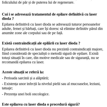
foliculului de păr și de puterea lui de regenerare.
Cui i se adresează tratamentul de epilare definitivă cu laser
dioda ?
Epilarea definitivă cu laser dioda se adresează tuturor persoanelor
adulte, femei și bărbați, care își doresc să elimine definitiv părul din
anumite zone ale corpului sau de pe față.
Există contraindicații ale epilării cu laser dioda ?
Epilarea definitivă cu laser dioda nu prezintă contraindicații majore,
fiind considerată de specialiști o metodă sigură de epilare. Există
totuși situații în care, din motive medicale sau de siguranță, nu se
recomandă epilarea cu laser.
Aceste situații se referă la:
- Perioada sarcinii și a alăptării;
- Existența unor infecții la nivelul pielii sau al mucoaselor, leziuni,
tatuaje;
- Prezența unei boli oncologice.
Este epilarea cu laser dioda o procedură sigură?