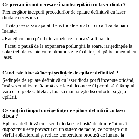
Ce precauții sunt necesare înaintea epilării cu laser dioda ?
Premergător începerii procedurilor de epilare definitivă cu laser
dioda e necesar să:
- Evitați ceară sau aparatul electric de epilat cu circa 4 săptămâni
înainte;
Radeți cu lama părul din zonele ce urmează a fi tratate;
-
Faceți o pauză de la expunerea prelungită la soare, iar ședințele la
-
solar trebuie evitate cu minimum 3 zile înainte și după tratamentul cu
laser.
Când este bine să începi ședințele de epilare definitivă ?
Ședințele de epilare definitivă cu laser dioda pot fi începute oricând,
însă sezonul toamnă-iarnă este ideal deoarece îți permit să întâmpini
vara cu o piele catifelată, fără să mai trăiești disconfortul și grija
epilării.
Ce simți în timpul unei ședințe de epilare definitivă cu laser
dioda ?
Epilarea definitivă cu laserul dioda este lipsită de durere întrucât
dispozitivul este prevăzut cu un sistem de răcire, ce pornește din
vârful aplicatorului și reduce temperatura produsă de lumina la