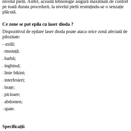
nivelul pielii. Astfel, această tehnologie asigură maximum de confort
pe toată durata procedurii, la nivelul pielii resimțindu-se o senzație
plăcută.
Ce zone se pot epila cu laser dioda ?
Dispozitivul de epilare laser dioda poate ataca orice zonă afectată de
pilozitate:
- axilă;
mustață;
-
barbă;
-
inghinal;
-
linie bikini;
-
interfesieri;
-
brațe;
-
picioare;
-
abdomen;
-
spate.
-
Specificații: