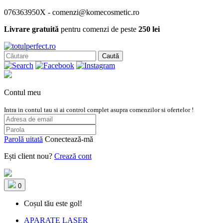
076363950X - comenzi@komecosmetic.ro
Livrare gratuită
pentru comenzi de peste
250 lei
Caută
Contul meu
Intra in contul tau si ai control complet asupra comenzilor si ofertelor !
Parolă uitată
Conectează-mă
Ești client nou?
Crează cont
0
Coșul tău este gol!
APARATE LASER