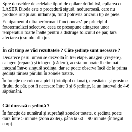
Spre deosebire de celelalte tipuri de epilare definitivă, epilarea cu
LASER Dioda este o procedură sigură, nedureroasă, care nu
produce iritații sau inflamații, fiind potrivită oricărui tip de piele.
Echipamentul ultraperformant funcționează pe principiul
fototermolizei selective, ceea ce presupune atingerea unor
temperaturi foarte înalte pentru a distruge foliculul de păr, fără
afectarea țesutului din jur.
În cât timp se văd rezultatele ? Câte ședințe sunt necesare ?
Deoarece părul uman se dezvoltă în trei etape, anagen (creștere),
catagen (repaus) și telogen (cădere), acesta nu poate fi eliminat
integral într-o singură ședința, dar se poate observa încă de la prima
ședință rărirea părului în zonele tratate.
În funcție de culoarea pielii (fototipul cutanat), densitatea și grosimea
firului de păr, pot fi necesare între 3 și 6 ședințe, la un interval de 4-6
săptămâni.
Cât durează o ședință ?
În funcție de numărul și suprafață zonelor tratate, o ședința poate
dura între 5 minute (zona axilei), până la 60 – 90 minute (întregul
corp).