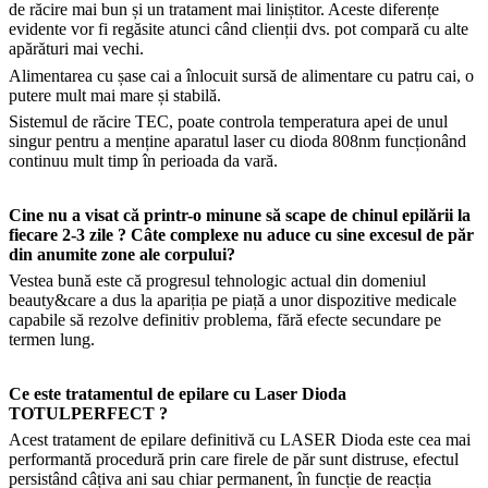
de răcire mai bun și un tratament mai liniștitor. Aceste diferențe
evidente vor fi regăsite atunci când clienții dvs. pot compară cu alte
apărături mai vechi.
Alimentarea cu șase cai a înlocuit sursă de alimentare cu patru cai, o
putere mult mai mare și stabilă.
Sistemul de răcire TEC, poate controla temperatura apei de unul
singur pentru a menține aparatul laser cu dioda 808nm funcționând
continuu mult timp în perioada da vară.
Cine nu a visat că printr-o minune să scape de chinul epilării la
fiecare 2-3 zile ? Câte complexe nu aduce cu sine excesul de păr
din anumite zone ale corpului?
Vestea bună este că progresul tehnologic actual din domeniul
beauty&care a dus la apariția pe piață a unor dispozitive medicale
capabile să rezolve definitiv problema, fără efecte secundare pe
termen lung.
Ce este tratamentul de epilare cu Laser Dioda
TOTULPERFECT ?
Acest tratament de epilare definitivă cu LASER Dioda este cea mai
performantă procedură prin care firele de păr sunt distruse, efectul
persistând câțiva ani sau chiar permanent, în funcție de reacția