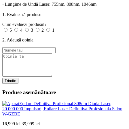
- Lungime de Undă Laser: 755nm, 808nm, 1046nm.
1. Evaluează produsul
Cum evaluezi produsul?
5
4
3
2
1
2. Adaugă opinia
Trimite
Produse asemănătoare
16,999 lei
39,999 lei