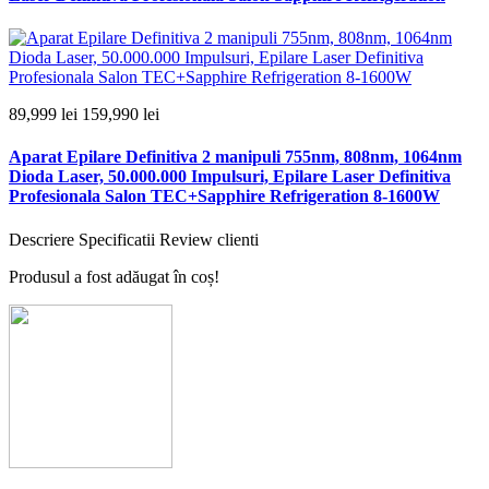
89,999 lei
159,990 lei
Aparat Epilare Definitiva 2 manipuli 755nm, 808nm, 1064nm
Dioda Laser, 50.000.000 Impulsuri, Epilare Laser Definitiva
Profesionala Salon TEC+Sapphire Refrigeration 8-1600W
Descriere
Specificatii
Review clienti
Produsul a fost adăugat în coș!