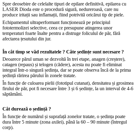
Spre deosebire de celelalte tipuri de epilare definitivă, epilarea cu
LASER Dioda este o procedură sigură, nedureroasă, care nu
produce iritații sau inflamații, fiind potrivită oricărui tip de piele.
Echipamentul ultraperformant funcționează pe principiul
fototermolizei selective, ceea ce presupune atingerea unor
temperaturi foarte înalte pentru a distruge foliculul de păr, fără
afectarea țesutului din jur.
În cât timp se văd rezultatele ? Câte ședințe sunt necesare ?
Deoarece părul uman se dezvoltă în trei etape, anagen (creștere),
catagen (repaus) și telogen (cădere), acesta nu poate fi eliminat
integral într-o singură ședința, dar se poate observa încă de la prima
ședință rărirea părului în zonele tratate.
În funcție de culoarea pielii (fototipul cutanat), densitatea și grosimea
firului de păr, pot fi necesare între 3 și 6 ședințe, la un interval de 4-6
săptămâni.
Cât durează o ședință ?
În funcție de numărul și suprafață zonelor tratate, o ședința poate
dura între 5 minute (zona axilei), până la 60 – 90 minute (întregul
corp).