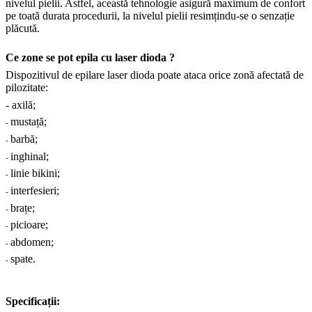
nivelul pielii. Astfel, această tehnologie asigură maximum de confort
pe toată durata procedurii, la nivelul pielii resimțindu-se o senzație
plăcută.
Ce zone se pot epila cu laser dioda ?
Dispozitivul de epilare laser dioda poate ataca orice zonă afectată de
pilozitate:
- axilă;
mustață;
-
barbă;
-
inghinal;
-
linie bikini;
-
interfesieri;
-
brațe;
-
picioare;
-
abdomen;
-
spate.
-
Specificații: