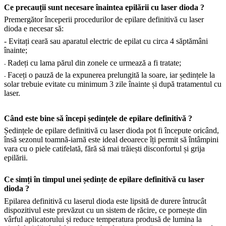
Ce precauții sunt necesare înaintea epilării cu laser dioda ?
Premergător începerii procedurilor de epilare definitivă cu laser
dioda e necesar să:
- Evitați ceară sau aparatul electric de epilat cu circa 4 săptămâni
înainte;
Radeți cu lama părul din zonele ce urmează a fi tratate;
-
Faceți o pauză de la expunerea prelungită la soare, iar ședințele la
-
solar trebuie evitate cu minimum 3 zile înainte și după tratamentul cu
laser.
Când este bine să începi ședințele de epilare definitivă ?
Ședințele de epilare definitivă cu laser dioda pot fi începute oricând,
însă sezonul toamnă-iarnă este ideal deoarece îți permit să întâmpini
vara cu o piele catifelată, fără să mai trăiești disconfortul și grija
epilării.
Ce simți în timpul unei ședințe de epilare definitivă cu laser
dioda ?
Epilarea definitivă cu laserul dioda este lipsită de durere întrucât
dispozitivul este prevăzut cu un sistem de răcire, ce pornește din
vârful aplicatorului și reduce temperatura produsă de lumina la