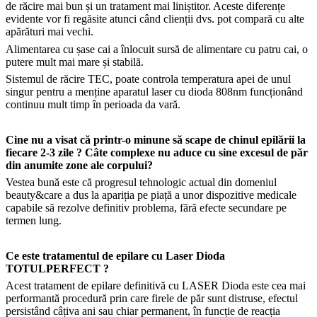
de răcire mai bun și un tratament mai liniștitor. Aceste diferențe
evidente vor fi regăsite atunci când clienții dvs. pot compară cu alte
apărături mai vechi.
Alimentarea cu șase cai a înlocuit sursă de alimentare cu patru cai, o
putere mult mai mare și stabilă.
Sistemul de răcire TEC, poate controla temperatura apei de unul
singur pentru a menține aparatul laser cu dioda 808nm funcționând
continuu mult timp în perioada da vară.
Cine nu a visat că printr-o minune să scape de chinul epilării la
fiecare 2-3 zile ? Câte complexe nu aduce cu sine excesul de păr
din anumite zone ale corpului?
Vestea bună este că progresul tehnologic actual din domeniul
beauty&care a dus la apariția pe piață a unor dispozitive medicale
capabile să rezolve definitiv problema, fără efecte secundare pe
termen lung.
Ce este tratamentul de epilare cu Laser Dioda
TOTULPERFECT ?
Acest tratament de epilare definitivă cu LASER Dioda este cea mai
performantă procedură prin care firele de păr sunt distruse, efectul
persistând câțiva ani sau chiar permanent, în funcție de reacția