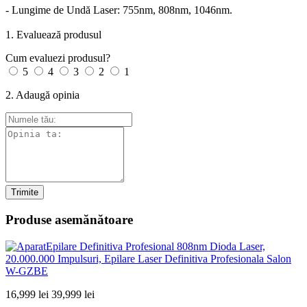
- Lungime de Undă Laser: 755nm, 808nm, 1046nm.
1. Evaluează produsul
Cum evaluezi produsul?
5
4
3
2
1
2. Adaugă opinia
Trimite
Produse asemănătoare
16,999 lei
39,999 lei