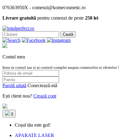
076363950X - comenzi@komecosmetic.ro
Livrare gratuită
pentru comenzi de peste
250 lei
Caută
Contul meu
Intra in contul tau si ai control complet asupra comenzilor si ofertelor !
Parolă uitată
Conectează-mă
Ești client nou?
Crează cont
0
Coșul tău este gol!
APARATE LASER