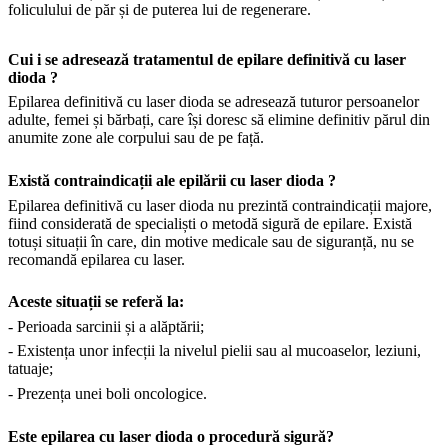
foliculului de păr și de puterea lui de regenerare.
Cui i se adresează tratamentul de epilare definitivă cu laser
dioda ?
Epilarea definitivă cu laser dioda se adresează tuturor persoanelor
adulte, femei și bărbați, care își doresc să elimine definitiv părul din
anumite zone ale corpului sau de pe față.
Există contraindicații ale epilării cu laser dioda ?
Epilarea definitivă cu laser dioda nu prezintă contraindicații majore,
fiind considerată de specialiști o metodă sigură de epilare. Există
totuși situații în care, din motive medicale sau de siguranță, nu se
recomandă epilarea cu laser.
Aceste situații se referă la:
- Perioada sarcinii și a alăptării;
- Existența unor infecții la nivelul pielii sau al mucoaselor, leziuni,
tatuaje;
- Prezența unei boli oncologice.
Este epilarea cu laser dioda o procedură sigură?