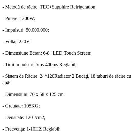
- Metodă de răcire: TEC+Sapphire Refrigeration;
- Putere: 1200W
;
- Impulsuri: 50.000.000
;
- Voltaj: 220V
;
- Dimensiune Ecran: 6-8" LED Touch Screen
;
- Timi Impulsuri: 5ms-400ms Reglabil
;
- Sistem de Răcire: 24*120Radiator 2 Bucăți, 18 tuburi de răcire cu
apă
;
- Dimensiuni: 70 x 58 x 125 cm
;
- Greutate: 105KG
;
- Densitate: 120J/cm2
;
- Frecvența: 1-10HZ Reglabil
;