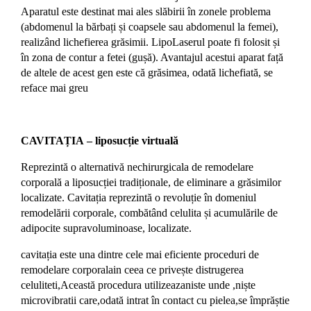
Aparatul este destinat mai ales slăbirii în zonele problema
(abdomenul la bărbați și coapsele sau abdomenul la femei),
realizând lichefierea grăsimii. LipoLaserul poate fi folosit și
în zona de contur a fetei (gușă). Avantajul acestui aparat față
de altele de acest gen este că grăsimea, odată lichefiată, se
reface mai greu
CAVITAȚIA – liposucție virtuală
Reprezintă o alternativă nechirurgicala de remodelare
corporală a liposucției tradiționale, de eliminare a grăsimilor
localizate. Cavitația reprezintă o revoluție în domeniul
remodelării corporale, combătând celulita și acumulările de
adipocite supravoluminoase, localizate.
cavitația este una dintre cele mai eficiente proceduri de
remodelare corporalain ceea ce privește distrugerea
celuliteti,Această procedura utilizeazaniste unde ,niște
microvibratii care,odată intrat în contact cu pielea,se împrăștie