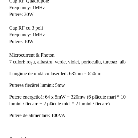
Cap RF Quadrupole
Freqeuncy: 1MHz
Putere: 30W
Cap RF cu 3 poli
Freqeuncy: 1MHz
Putere: 10W
Microcurrent & Photon
7 culori: roșu, albastru, verde, violet, portocaliu, turcoaz, alb
Lungime de undă cu laser led: 635nm ~ 650nm
Puterea fiecărei lumini: 5mw
Putere energetică: 64 x 5mW = 320mw (6 plăcute mari * 10
lumini / fiecare + 2 plăcute mici * 2 lumini / fiecare)
Putere de alimentare: 100VA