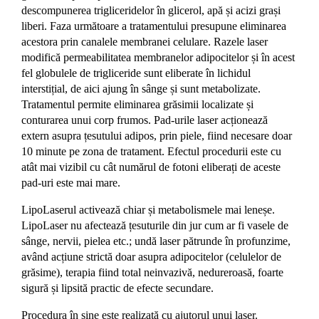
descompunerea trigliceridelor în glicerol, apă și acizi grași
liberi. Faza următoare a tratamentului presupune eliminarea
acestora prin canalele membranei celulare. Razele laser
modifică permeabilitatea membranelor adipocitelor și în acest
fel globulele de trigliceride sunt eliberate în lichidul
interstițial, de aici ajung în sânge și sunt metabolizate.
Tratamentul permite eliminarea grăsimii localizate și
conturarea unui corp frumos. Pad-urile laser acționează
extern asupra țesutului adipos, prin piele, fiind necesare doar
10 minute pe zona de tratament. Efectul procedurii este cu
atât mai vizibil cu cât numărul de fotoni eliberați de aceste
pad-uri este mai mare.
LipoLaserul activează chiar și metabolismele mai leneșe.
LipoLaser nu afectează țesuturile din jur cum ar fi vasele de
sânge, nervii, pielea etc.; undă laser pătrunde în profunzime,
având acțiune strictă doar asupra adipocitelor (celulelor de
grăsime), terapia fiind total neinvazivă, nedureroasă, foarte
sigură și lipsită practic de efecte secundare.
Procedura în sine este realizată cu ajutorul unui laser.