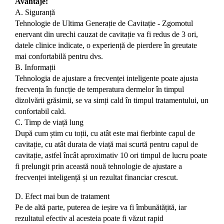
Avantaje:
A. Siguranță
Tehnologie de Ultima Generație de Cavitație - Zgomotul
enervant din urechi cauzat de cavitație va fi redus de 3 ori,
datele clinice indicate, o experiență de pierdere în greutate
mai confortabilă pentru dvs.
B. Informații
Tehnologia de ajustare a frecvenței inteligente poate ajusta
frecvența în funcție de temperatura dermelor în timpul
dizolvării grăsimii, se va simți cald în timpul tratamentului, un
confortabil cald.
C. Timp de viață lung
După cum știm cu toții, cu atât este mai fierbinte capul de
cavitație, cu atât durata de viață mai scurtă pentru capul de
cavitație, astfel încât aproximativ 10 ori timpul de lucru poate
fi prelungit prin această nouă tehnologie de ajustare a
frecvenței inteligență și un rezultat financiar crescut.
D. Efect mai bun de tratament
Pe de altă parte, puterea de ieșire va fi îmbunătățită, iar
rezultatul efectiv al acesteia poate fi văzut rapid