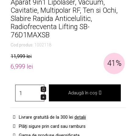
Aparat 9in1 Lipolaser, Vacuum,
Cavitatie, Multipolar RF, Ten si Ochi,
Slabire Rapida Anticelulitic,
Radiofrecventa Lifting SB-
76D1MAXSB
Cod produs:
1002118
11,999 lei
41%
6,999 lei
Adaugă în coș
Livrare gratuită de la 300 lei
detalii
Plăți sigure prin card sau ramburs
Gama de produse diversificata