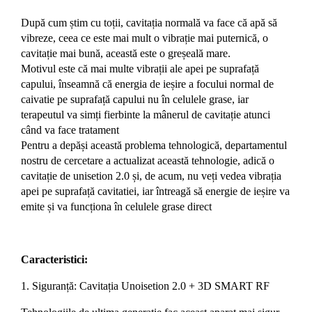
După cum știm cu toții, cavitația normală va face că apă să
vibreze, ceea ce este mai mult o vibrație mai puternică, o
cavitație mai bună, această este o greșeală mare.
Motivul este că mai multe vibrații ale apei pe suprafață
capului, înseamnă că energia de ieșire a focului normal de
caivatie pe suprafață capului nu în celulele grase, iar
terapeutul va simți fierbinte la mânerul de cavitație atunci
când va face tratament
Pentru a depăși această problema tehnologică, departamentul
nostru de cercetare a actualizat această tehnologie, adică o
cavitație de unisetion 2.0 și, de acum, nu veți vedea vibrația
apei pe suprafață cavitatiei, iar întreagă să energie de ieșire va
emite și va funcționa în celulele grase direct
Caracteristici:
1. Siguranță: Cavitația Unoisetion 2.0 + 3D SMART RF