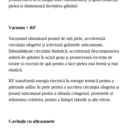
pielea și diminuează încrețirea gâtului)
Vacuum + RF
V
acuumul stimulează țesutul de sub piele, accelerează
circulația sângelui și activează grăsimile subcutanate,
îmbunătățește circulația limfatică, accelerează descompunerea
arderii de grăsimi în acizii grași și promovează excreția de
toxine și excesul de apă pentru a face pielea mai fermă și mai
elastică.
RF transformă energia electrică în energie termică pentru a
pătrunde adânc în piele pentru a accelera circulația sângelui și
țesutul subcutanat pentru a stimula colagenul, proteinele și
reînnoirea celulelor, pentru a înăspri ridurile și alte efecte.
Cavitație cu ultrasunete