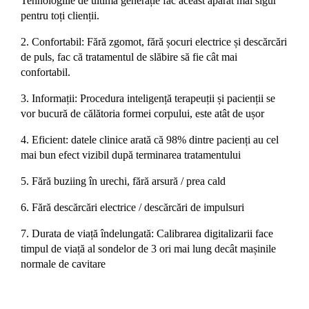
Tehnologiile de ultima generație fac aceast aparat mai sigur
pentru toți clienții.
2. Confortabil: Fără zgomot, fără șocuri electrice și descărcări
de puls, fac că tratamentul de slăbire să fie cât mai
confortabil.
3. Informații: Procedura inteligență terapeuții și pacienții se
vor bucură de călătoria formei corpului, este atât de ușor
4. Eficient: datele clinice arată că 98% dintre pacienți au cel
mai bun efect vizibil după terminarea tratamentului
5. Fără buziing în urechi, fără arsură / prea cald
6. Fără descărcări electrice / descărcări de impulsuri
7. Durata de viață îndelungată: Calibrarea digitalizarii face
timpul de viață al sondelor de 3 ori mai lung decât mașinile
normale de cavitare