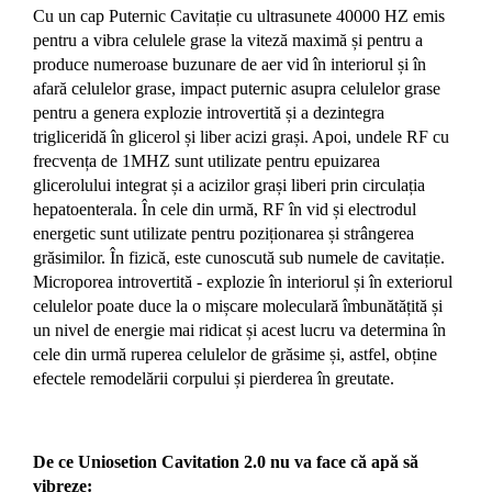
Cu un cap Puternic Cavitație cu ultrasunete 40000 HZ emis
pentru a vibra celulele grase la viteză maximă și pentru a
produce numeroase buzunare de aer vid în interiorul și în
afară celulelor grase, impact puternic asupra celulelor grase
pentru a genera explozie introvertită și a dezintegra
trigliceridă în glicerol și liber acizi grași. Apoi, undele RF cu
frecvența de 1MHZ sunt utilizate pentru epuizarea
glicerolului integrat și a acizilor grași liberi prin circulația
hepatoenterala. În cele din urmă, RF în vid și electrodul
energetic sunt utilizate pentru poziționarea și strângerea
grăsimilor. În fizică, este cunoscută sub numele de cavitație.
Microporea introvertită - explozie în interiorul și în exteriorul
celulelor poate duce la o mișcare moleculară îmbunătățită și
un nivel de energie mai ridicat și acest lucru va determina în
cele din urmă ruperea celulelor de grăsime și, astfel, obține
efectele remodelării corpului și pierderea în greutate.
De ce Uniosetion Cavitation 2.0 nu va face că apă să
vibreze: