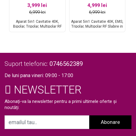
3,999 lei
4,999 lei
6,999 lei
6,999 lei
Aparat 5in1 Cavitatie 40K,
Aparat 5in1 Cavitatie 40K, EMS,
-
Bipolar, Tripolar, Multipolar RF
Tripolar, Multipolar RF Slabire in
m
Slabire in greutate, Indepartare
greutate, Indepartare celulita,
A
Ten
celulita, Slabire Rapida,
Slabire Rapida, Radiofrecventa
Radiofrecventa Lifting
Lifting Profesional Salon Kim9
Li
Profesional Salon Kim8
n
I
Pr
Suport telefonic:
0746562389
De luni pana vineri: 09:00 - 17:00
NEWSLETTER
Abonați-va la newsletter pentru a primi ultimele oferte și
noutăți:
Abonare