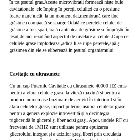
în tot țesutul gras.Aceste microvibratii formează niște bule
cavitationale ,ele împing în pereții celulitei cu o presiune
foarte mare încât ,la un moment dat,membrană care ține
grăsimea compactă se sparge.Odată ce peretele celulei de
grăsime a fost spart,toată cantitatea de grăsime se împrăștie în
țesut,de aici rezultând aspectul de nivelare al celulei.După ce
celulele grase implodeaza ,adică li se rupe peretele,apă și
grăsimea din ele se eliberează în țesutul organismului
Cavitație cu ultrasunete
Cu un cap Puternic Cavitație cu ultrasunete 40000 HZ emis
pentru a vibra celulele grase la viteză maximă și pentru a
produce numeroase buzunare de aer vid în interiorul și în
afară celulelor grase, impact puternic asupra celulelor grase
pentru a genera explozie introvertită și a dezintegra
trigliceridă în glicerol și liber acizi grași. Apoi, undele RF cu
frecvența de 1MHZ sunt utilizate pentru epuizarea
glicerolului integrat și a acizilor grași liberi prin circulația