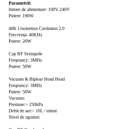
Parametrii:
Intrare de alimentare: 100V-240V
Putere: 190W
40K Unoisetion Cavitation 2.0
Frecvența: 40KHz
Putere: 20W
Cap RF Sextupole
Freqeuncy: 3MHz
Putere: 50W
Vacuum & Biploar Head Head
Freqeuncy: 3MHz
Putere: 50W
Vacuum:
Presiune:> 250kPa
Debit de aer:> 10L / minut
Nivel de zgomot: