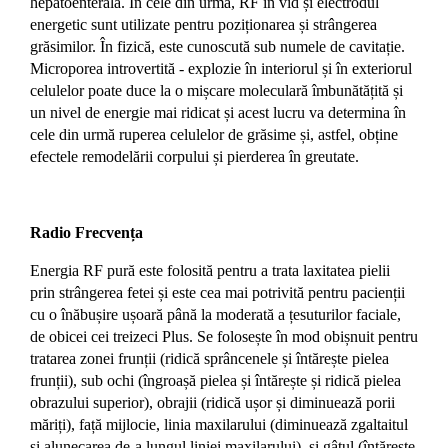
hepatoenterala. În cele din urmă, RF în vid și electrodul
energetic sunt utilizate pentru poziționarea și strângerea
grăsimilor. În fizică, este cunoscută sub numele de cavitație.
Microporea introvertită - explozie în interiorul și în exteriorul
celulelor poate duce la o mișcare moleculară îmbunătățită și
un nivel de energie mai ridicat și acest lucru va determina în
cele din urmă ruperea celulelor de grăsime și, astfel, obține
efectele remodelării corpului și pierderea în greutate.
Radio Frecvența
Energia RF pură este folosită pentru a trata laxitatea pielii
prin strângerea fetei și este cea mai potrivită pentru pacienții
cu o înăbușire ușoară până la moderată a țesuturilor faciale,
de obicei cei treizeci Plus. Se folosește în mod obișnuit pentru
tratarea zonei frunții (ridică sprâncenele și întărește pielea
frunții), sub ochi (îngroașă pielea și întărește și ridică pielea
obrazului superior), obrajii (ridică ușor și diminuează porii
măriți), față mijlocie, linia maxilarului (diminuează zgaltaitul
și alunecarea de-a lungul liniei maxilarului), și gâtul (întărește