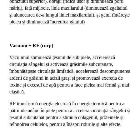
obrazului superior), obrajii (ridică ușor și diminuează porii
măriți), față mijlocie, linia maxilarului (diminuează zgaltaitul
și alunecarea de-a lungul liniei maxilarului), și gâtul (întărește
pielea și diminuează încretirea gâtului)
Vacuum + RF (corp)
Vacuumul stimulează țesutul de sub piele, accelerează
circulația sângelui și activează grăsimile subcutanate,
îmbunătățește circulația limfatică, accelerează descompunerea
arderii de grăsimi în acizii grași și promovează excreția de
toxine și excesul de apă pentru a face pielea mai fermă și mai
elastică.
RF transformă energia electrică în energie termică pentru a
pătrunde adânc în piele pentru a accelera circulația sângelui și
țesutul subcutanat pentru a stimula colagenul, proteinele și
reînnoirea celulelor, pentru a înăspri ridurile și alte efecte.