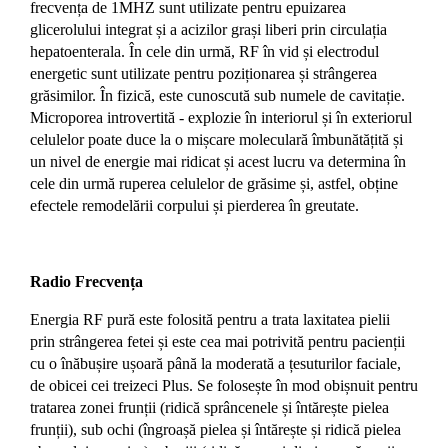
frecvența de 1MHZ sunt utilizate pentru epuizarea
glicerolului integrat și a acizilor grași liberi prin circulația
hepatoenterala. În cele din urmă, RF în vid și electrodul
energetic sunt utilizate pentru poziționarea și strângerea
grăsimilor. În fizică, este cunoscută sub numele de cavitație.
Microporea introvertită - explozie în interiorul și în exteriorul
celulelor poate duce la o mișcare moleculară îmbunătățită și
un nivel de energie mai ridicat și acest lucru va determina în
cele din urmă ruperea celulelor de grăsime și, astfel, obține
efectele remodelării corpului și pierderea în greutate.
Radio Frecvența
Energia RF pură este folosită pentru a trata laxitatea pielii
prin strângerea fetei și este cea mai potrivită pentru pacienții
cu o înăbușire ușoară până la moderată a țesuturilor faciale,
de obicei cei treizeci Plus. Se folosește în mod obișnuit pentru
tratarea zonei frunții (ridică sprâncenele și întărește pielea
frunții), sub ochi (îngroașă pielea și întărește și ridică pielea