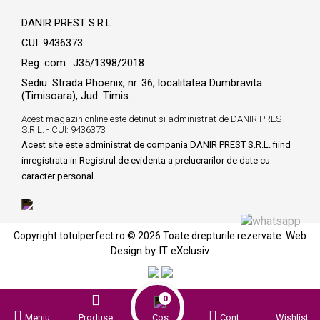
DANIR PREST S.R.L.
CUI: 9436373
Reg. com.: J35/1398/2018
Sediu: Strada Phoenix, nr. 36, localitatea Dumbravita
(Timisoara), Jud. Timis
Acest magazin online este detinut si administrat de DANIR PREST
S.R.L. - CUI: 9436373
Acest site este administrat de compania DANIR PREST S.R.L. fiind
inregistrata in Registrul de evidenta a prelucrarilor de date cu
caracter personal.
Web
Copyright totulperfect.ro © 2026 Toate drepturile rezervate.
Design by IT eXclusiv
0
Meniu
Produse
Cos
Cont
Wishlist