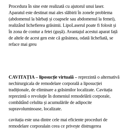
Procedura în sine este realizată cu ajutorul unui laser.
Aparatul este destinat mai ales slăbirii în zonele problema
(abdomenul la bărbați și coapsele sau abdomenul la femei),
realizând lichefierea grăsimii. LipoLaserul poate fi folosit și
în zona de contur a fetei (gușă). Avantajul acestui aparat față
de altele de acest gen este că grăsimea, odată lichefiată, se
reface mai greu
CAVITAȚIA – liposucție virtuală –
reprezintă o alternativă
nechirurgicala de remodelare corporală a liposucției
tradiționale, de eliminare a grăsimilor localizate. Cavitația
reprezintă o revoluție în domeniul remodelării corporale,
combătând celulita și acumulările de adipocite
supravoluminoase, localizate.
cavitația este una dintre cele mai eficiente proceduri de
remodelare corporalain ceea ce privește distrugerea