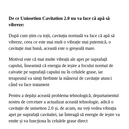
De ce Uniosetion Cavitation 2.0 nu va face că apă să
vibreze:
După cum știm cu toții, cavitația normală va face că apă să
vibreze, ceea ce este mai mult o vibrație mai puternică, o
cavitație mai bună, această este o greșeală mare.
Motivul este că mai multe vibrații ale apei pe suprafață
capului, înseamnă că energia de ieșire a focului normal de
caivatie pe suprafață capului nu în celulele grase, iar
terapeutul va simți fierbinte la mânerul de cavitație atunci
când va face tratament
Pentru a depăși această problema tehnologică, departamentul
nostru de cercetare a actualizat această tehnologie, adică o
cavitație de unisetion 2.0 și, de acum, nu veți vedea vibrația
apei pe suprafață cavitatiei, iar întreagă să energie de ieșire va
emite și va funcționa în celulele grase direct