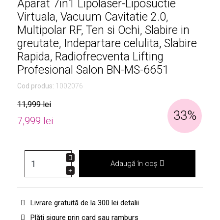
Aparat 7in1 Lipolaser-Liposuctie
Virtuala, Vacuum Cavitatie 2.0,
Multipolar RF, Ten si Ochi, Slabire in
greutate, Indepartare celulita, Slabire
Rapida, Radiofrecventa Lifting
Profesional Salon BN-MS-6651
Cod produs:
1002076
11,999 lei
33%
7,999 lei
Adaugă în coș
Livrare gratuită de la 300 lei
detalii
Plăți sigure prin card sau ramburs