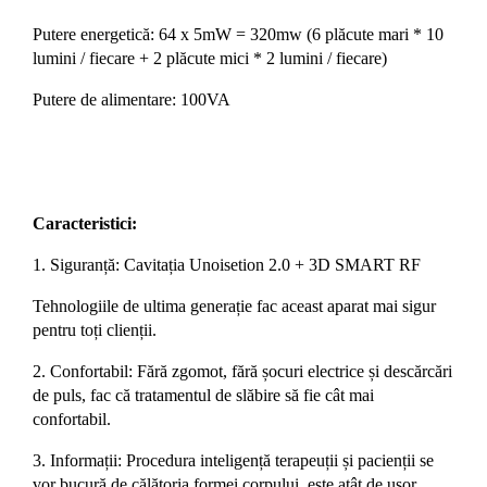
Putere energetică: 64 x 5mW = 320mw (6 plăcute mari * 10
lumini / fiecare + 2 plăcute mici * 2 lumini / fiecare)
Putere de alimentare: 100VA
Caracteristici:
1. Siguranță: Cavitația Unoisetion 2.0 + 3D SMART RF
Tehnologiile de ultima generație fac aceast aparat mai sigur
pentru toți clienții.
2. Confortabil: Fără zgomot, fără șocuri electrice și descărcări
de puls, fac că tratamentul de slăbire să fie cât mai
confortabil.
3. Informații: Procedura inteligență terapeuții și pacienții se
vor bucură de călătoria formei corpului, este atât de ușor