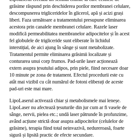
grăsime răspund prin deschiderea porilor membranei celulare,
descompunerea trigliceridelor în glicerol, apă și acizi grași
liberi. Faza următoare a tratamentului presupune eliminarea
acestora prin canalele membranei celulare. Razele laser
modifică permeabilitatea membranelor adipocitelor și în acest
fel globulele de trigliceride sunt eliberate în lichidul
interstițial, de aici ajung în sânge și sunt metabolizate.
Tratamentul permite eliminarea grăsimii localizate și
conturarea unui corp frumos. Pad-urile laser acționează
extern asupra țesutului adipos, prin piele, fiind necesare doar
10 minute pe zona de tratament. Efectul procedurii este cu
atât mai vizibil cu cât numărul de fotoni eliberați de aceste
pad-uri este mai mare.
LipoLaserul activează chiar și metabolismele mai leneșe.
LipoLaser nu afectează țesuturile din jur cum ar fi vasele de
sânge, nervii, pielea etc.; undă laser pătrunde în profunzime,
având acțiune strictă doar asupra adipocitelor (celulelor de
grăsime), terapia fiind total neinvazivă, nedureroasă, foarte
sigură și lipsită practic de efecte secundare.