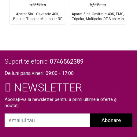
6,999 lei
6,999 lei
Aparat 5in1 Cavitatie 40K,
Aparat 5in1 Cavitatie 40K, EMS,
Bipolar, Tripolar, Multipolar RF
Tripolar, Multipolar RF Slabire in
nal
Slabire in greutate, Indepartare
greutate, Indepartare celulita,
SH
celulita, Slabire Rapida,
Slabire Rapida, Radiofrecventa
E
Radiofrecventa Lifting
Lifting Profesional Salon Kim9
+
Profesional Salon Kim8
S
re
ta
Suport telefonic:
0746562389
De luni pana vineri: 09:00 - 17:00
NEWSLETTER
Abonați-va la newsletter pentru a primi ultimele oferte și
noutăți:
Abonare