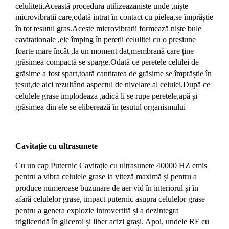
celuliteti,Această procedura utilizeazaniste unde ,niște
microvibratii care,odată intrat în contact cu pielea,se împrăștie
în tot țesutul gras.Aceste microvibratii formează niște bule
cavitationale ,ele împing în pereții celulitei cu o presiune
foarte mare încât ,la un moment dat,membrană care ține
grăsimea compactă se sparge.Odată ce peretele celulei de
grăsime a fost spart,toată cantitatea de grăsime se împrăștie în
țesut,de aici rezultând aspectul de nivelare al celulei.După ce
celulele grase implodeaza ,adică li se rupe peretele,apă și
grăsimea din ele se eliberează în țesutul organismului
Cavitație cu ultrasunete
Cu un cap Puternic Cavitație cu ultrasunete 40000 HZ emis
pentru a vibra celulele grase la viteză maximă și pentru a
produce numeroase buzunare de aer vid în interiorul și în
afară celulelor grase, impact puternic asupra celulelor grase
pentru a genera explozie introvertită și a dezintegra
trigliceridă în glicerol și liber acizi grași. Apoi, undele RF cu