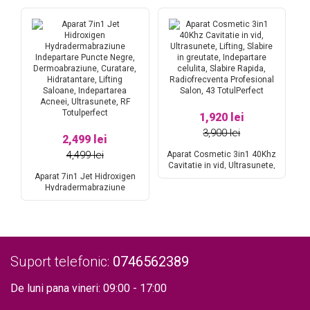
1,920 lei
3,900 lei
2,499 lei
4,499 lei
A
Aparat Cosmetic 3in1 40Khz
Cavitatie in vid, Ultrasunete,
D
are
Aparat 7in1 Jet Hidroxigen
Lifting, Slabire in greutate,
et
Hydradermabraziune
Indepartare celulita, Slabire
n
Indepartare Puncte Negre,
Rapida, Radiofrecventa
Dermoabraziune, Curatare,
Profesional Salon, 43
Hidratantare, Lifting Saloane,
TotulPerfect
Indepartarea Acneei,
Ultrasunete, RF Totulperfect
Suport telefonic:
0746562389
De luni pana vineri: 09:00 - 17:00