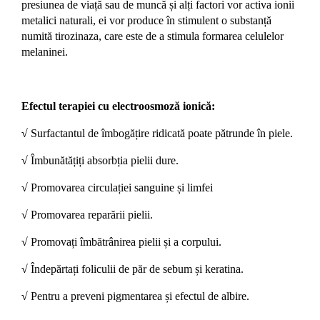
presiunea de viață sau de muncă și alți factori vor activa ionii
metalici naturali, ei vor produce în stimulent o substanță
numită tirozinaza, care este de a stimula formarea celulelor
melaninei.
Efectul terapiei cu electroosmoză ionică:
√
Surfactantul de îmbogățire ridicată poate pătrunde în piele.
√
Îmbunătățiți absorbția pielii dure.
√
Promovarea circulației sanguine și limfei
√
Promovarea reparării pielii.
√
Promovați îmbătrânirea pielii și a corpului.
√
Îndepărtați foliculii de păr de sebum și keratina.
√
Pentru a preveni pigmentarea și efectul de albire.