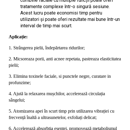
combine faciale cu multiple funcții poate oferi
tratamente complexe într-o singură sesiune.
Acest lucru poate economisi timp pentru
utilizatori și poate oferi rezultate mai bune într-un
interval de timp mai scurt.
Aplicație:
1. Strângerea pielii, îndepărtarea ridurilor;
2. Micsoreaza porii, anti acnee repetata, pastreaza elasticitatea
pielii;
3. Elimina toxinele faciale, si punctele negre, curatare in
profunzime;
4. Ajută la relaxarea mușchilor, accelerează circulația
sângelui;
5. Atomizarea apei în scurt timp prin utilizarea vibrației cu
frecvență înaltă a ultrasunetelor, exfoliați delicat;
6. Accelerează absorbția esenței, promovează metabolismul