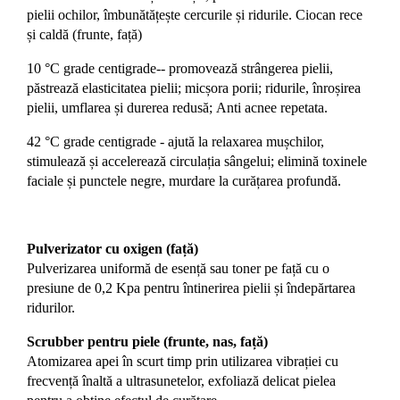
pielii ochilor, îmbunătățește cercurile și ridurile. Ciocan rece
și caldă (frunte, față)
10 °C grade centigrade-- promovează strângerea pielii,
păstrează elasticitatea pielii; micșora porii; ridurile, înroșirea
pielii, umflarea și durerea redusă; Anti acnee repetata.
42 °C grade centigrade - ajută la relaxarea mușchilor,
stimulează și accelerează circulația sângelui; elimină toxinele
faciale și punctele negre, murdare la curățarea profundă.
Pulverizator cu oxigen (față)
Pulverizarea uniformă de esență sau toner pe față cu o
presiune de 0,2 Kpa pentru întinerirea pielii și îndepărtarea
ridurilor.
Scrubber pentru piele (frunte, nas, față)
Atomizarea apei în scurt timp prin utilizarea vibrației cu
frecvență înaltă a ultrasunetelor, exfoliază delicat pielea