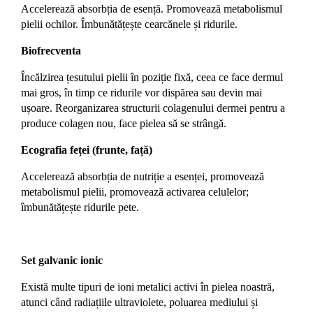
Accelerează absorbția de esență. Promovează metabolismul
pielii ochilor. Îmbunătățește cearcănele și ridurile.
Biofrecventa
Încălzirea țesutului pielii în poziție fixă, ceea ce face dermul
mai gros, în timp ce ridurile vor dispărea sau devin mai
ușoare. Reorganizarea structurii colagenului dermei pentru a
produce colagen nou, face pielea să se strângă.
Ecografia feței (frunte, față)
Accelerează absorbția de nutriție a esenței, promovează
metabolismul pielii, promovează activarea celulelor;
îmbunătățește ridurile pete.
Set galvanic ionic
Există multe tipuri de ioni metalici activi în pielea noastră,
atunci când radiațiile ultraviolete, poluarea mediului și