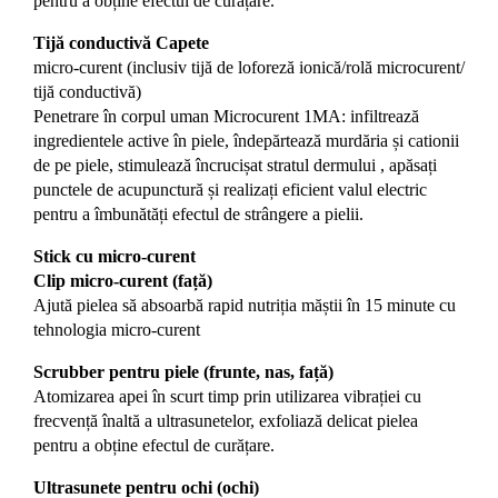
pentru a obține efectul de curățare.
Tijă conductivă Capete
micro-curent (inclusiv tijă de loforeză ionică/rolă microcurent/
tijă conductivă)
Penetrare în corpul uman Microcurent 1MA: infiltrează
ingredientele active în piele, îndepărtează murdăria și cationii
de pe piele, stimulează încrucișat stratul dermului , apăsați
punctele de acupunctură și realizați eficient valul electric
pentru a îmbunătăți efectul de strângere a pielii.
Stick cu micro-curent
Clip micro-curent (față)
Ajută pielea să absoarbă rapid nutriția măștii în 15 minute cu
tehnologia micro-curent
Scrubber pentru piele (frunte, nas, față)
Atomizarea apei în scurt timp prin utilizarea vibrației cu
frecvență înaltă a ultrasunetelor, exfoliază delicat pielea
pentru a obține efectul de curățare.
Ultrasunete pentru ochi (ochi)