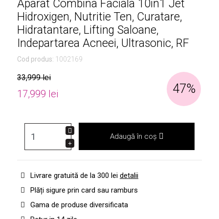
Aparat Combina Faciala 10in1 Jet
Hidroxigen, Nutritie Ten, Curatare,
Hidratantare, Lifting Saloane,
Indepartarea Acneei, Ultrasonic, RF
Cod produs:
1002169
33,999 lei
47%
17,999 lei
Adaugă în coș
Livrare gratuită de la 300 lei
detalii
Plăți sigure prin card sau ramburs
Gama de produse diversificata